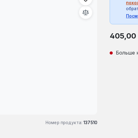
похо
обрат
Посм
Обычная це
405,00
Больше 
Номер продукта:
137510