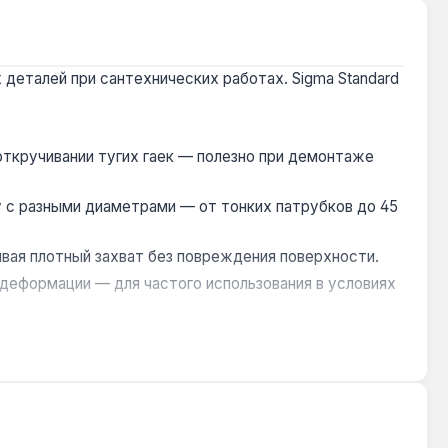
 деталей при сантехнических работах. Sigma Standard
откручивании тугих гаек — полезно при демонтаже
у с разными диаметрами — от тонких патрубков до 45
вая плотный захват без повреждения поверхности.
деформации — для частого использования в условиях
ия прикипевших гаек и фиксации труб при резке.