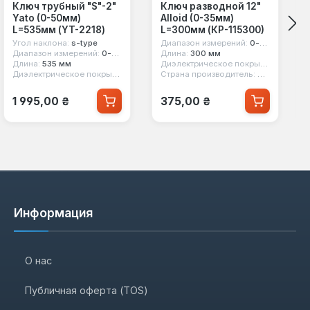
Ключ трубный "S"-2"
Ключ разводной 12"
Yato (0-50мм)
Alloid (0-35мм)
L=535мм (YT-2218)
L=300мм (КР-115300)
Угол наклона:
s-type
Диапазон измерений:
0-35 мм
Диапазон измерений:
0-50 мм
Длина:
300 мм
Длина:
535 мм
Диэлектрическое покрытие:
нет
Диэлектрическое покрытие:
нет
Страна производитель:
Китай
Обычная цена:
Обычная цена:
1 995,00 ₴
375,00 ₴
Информация
О нас
Публичная оферта (TOS)