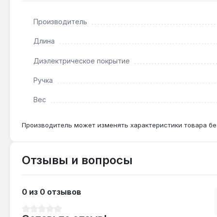
Подходит ли для работы с пластиковыми труб
Производитель
Да — насечки на губках и регулируемый захват 0–4
Длина
Чем отличаются от обычных пассатижей?
Диэлектрическое покрытие
В отличие от пассатижей, переставные клещи имею
Ручка
детали.
Вес
Производитель может изменять характеристики товара бе
Отзывы и вопросы
0 из 0 отзывов
Средний рейтинг 0 из 5 звезд