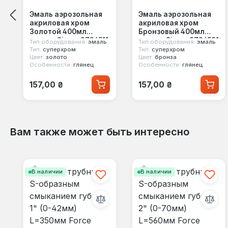
Эмаль аэрозольная
Эмаль аэрозольная
акриловая хром
акриловая хром
Золотой 400мл
Бронзовый 400мл
глянец Sigma 2736511
глянец Sigma 2736521
Тип оборудования:
эмаль
Тип оборудования:
эмаль
Тип:
суперхром
Тип:
суперхром
Цвет:
золото
Цвет:
бронза
Особенности:
глянец
Особенности:
глянец
Обычная цена:
Обычная цена:
157,00 ₴
157,00 ₴
Вам также может быть интересно
Пропустить галерею продуктов
В наличии
В наличии