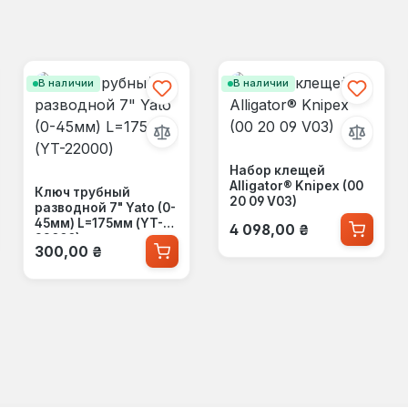
В наличии
В наличии
Набор клещей
Alligator® Knipex (00
Ключ трубный
20 09 V03)
разводной 7" Yato (0-
Обычная цена:
45мм) L=175мм (YT-
4 098,00 ₴
22000)
Обычная цена:
300,00 ₴