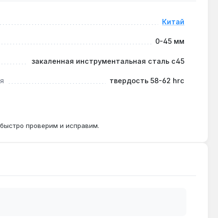
Китай
ания, если не превышать усилие.
0-45 мм
закаленная инструментальная сталь с45
даёт равномерное усилие по всей окружности
я
твердость 58-62 hrc
 быстро проверим и исправим.