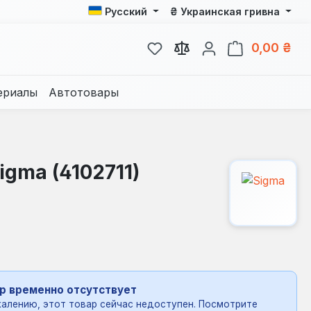
₴
Русский
Украинская гривна
У вас есть товары из спис
В к
0,00 ₴
ериалы
Автотовары
gma (4102711)
р временно отсутствует
алению, этот товар сейчас недоступен. Посмотрите