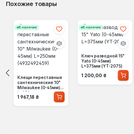
Похожие товары
Пропустить галерею продуктов
В наличии
В наличии
Ключ разводной 15"
Yato (0-45мм)
L=375мм (YT-2075)
Обычная цена:
1 200,00 ₴
Клещи переставные
сантехнические 10"
Milwaukee (0-45мм)
L=250мм
Обычная цена:
1 967,18 ₴
(4932492459)