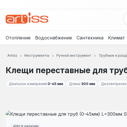
рейти к основному содержанию
Перейти к поиску
Перейти к основной навигации
Отопление
Водоснабжение
Сантехника
Климат
Artiss
Инструменты
Ручной инструмент
Трубные и раз
Клещи переставные для труб 
Диапазон измерений:
0-45 мм
Длина:
300 мм
Диэлектричес
Пропустить галерею изображений
Нет в наличии