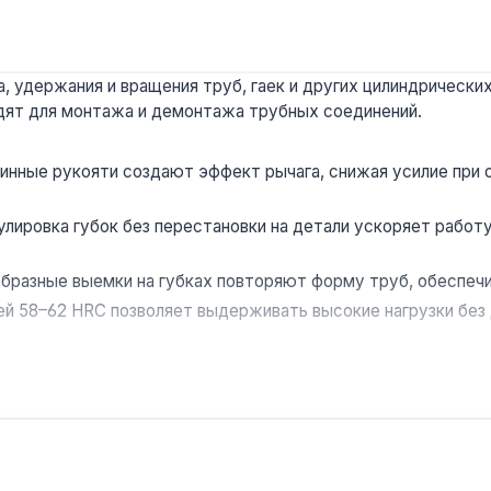
 удержания и вращения труб, гаек и других цилиндрических
одят для монтажа и демонтажа трубных соединений.
инные рукояти создают эффект рычага, снижая усилие при 
улировка губок без перестановки на детали ускоряет работ
бразные выемки на губках повторяют форму труб, обеспечи
й 58–62 HRC позволяет выдерживать высокие нагрузки без 
е использовать для работ под напряжением.
отопления и канализации: для затягивания муфт, откручиван
краине.