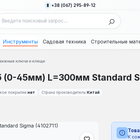
+38 (067) 295-89-12
Инструменты
Садовая техника
Строительные мат
движные ключи и клещи
(0-45мм) L=300мм Standard Si
кое покрытие:
нет
Страна производитель:
Китай
Това
К сож