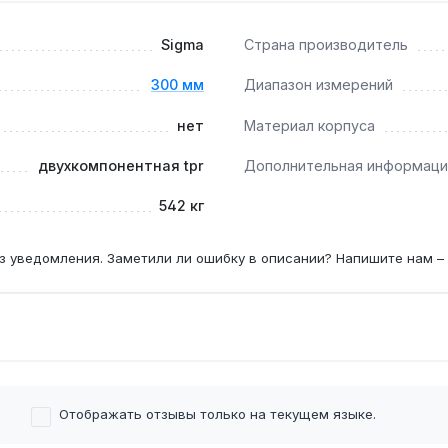
ами?
Sigma
Страна производитель
5 мм позволяют фиксировать пластиковые трубы без сдавлив
300 мм
Диапазон измерений
нет
Материал корпуса
т параллельные губки и С-образные выемки для труб, что 
двухкомпонентная tpr
Дополнительная информаци
542 кг
з уведомления. Заметили ли ошибку в описании? Напишите нам –
Отображать отзывы только на текущем языке.