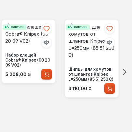
В наличии
В наличии
Набор клещей
Cobra® Knipex (00 20
09 V02)
Щипцы для хомутов
Обычная цена:
5 208,00 ₴
от шлангов Knipex
L=250мм (85 51 250 C)
Обычная цена:
3 110,00 ₴