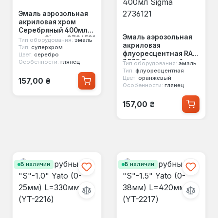
Эмаль аэрозольная
акриловая хром
Серебряный 400мл
Эмаль аэрозольная
глянец Sigma 2736531
Тип оборудования:
эмаль
акриловая
Тип:
суперхром
флуоресцентная RAL
Цвет:
серебро
2005 Оранжевый
Особенности:
глянец
Тип оборудования:
эмаль
глянец 400мл Sigma
Тип:
флуоресцентная
Обычная цена:
Цвет:
оранжевый
2736121
157,00 ₴
Особенности:
глянец
Обычная цена:
157,00 ₴
В наличии
В наличии