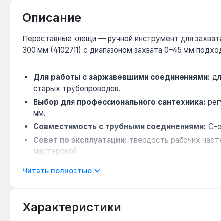
Описание
Переставные клещи — ручной инструмент для захвата,
300 мм (4102711) с диапазоном захвата 0–45 мм подх
Для работы с заржавевшими соединениями:
дл
старых трубопроводов.
Выбор для профессионального сантехника:
рег
мм.
Совместимость с трубными соединениями:
С-о
Совет по эксплуатации:
твёрдость рабочих часте
мастерской.
Ограничение:
без диэлектрического покрытия — н
Читать полностью
Инструмент применяется при монтаже водоснабжения, 
Производство — Китай. Гарантия 1 год, доставка по У
Характеристики