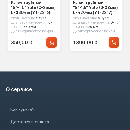
Ключ трубный
Ключ трубный
"S"-1.0" Yato (0-25мм)
"S"-1.5" Yato (0-38мм)
L=330мм (YT-2216)
L=420мм (YT-2217)
Угол наклона:
s-type
Угол наклона:
s-type
Диапазон измерений:
0-25 мм
Диапазон измерений:
0-38 мм
Длина:
330 мм
Длина:
420 мм
Диэлектрическое покрытие:
нет
Диэлектрическое покрытие:
нет
Обычная цена:
Обычная цена:
850,00 ₴
1 300,00 ₴
ет
О сервисе
Как купить?
Доставка и оплата