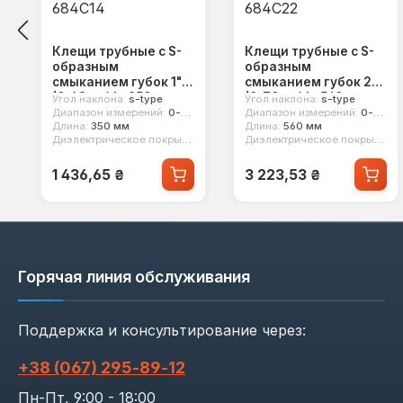
Клещи трубные с S-
Клещи трубные с S-
образным
образным
смыканием губок 1"
смыканием губок 2"
(0-42мм) L=350мм
(0-70мм) L=560мм
Угол наклона:
s-type
Угол наклона:
s-type
Force 684C14
Force 684C22
Диапазон измерений:
0-42 мм
Диапазон измерений:
0-70 мм
Длина:
350 мм
Длина:
560 мм
Диэлектрическое покрытие:
нет
Диэлектрическое покрытие:
н
Обычная цена:
Обычная цена:
1 436,65 ₴
3 223,53 ₴
Горячая линия обслуживания
Поддержка и консультирование через:
+38 (067) 295‑89‑12
Пн-Пт, 9:00 - 18:00