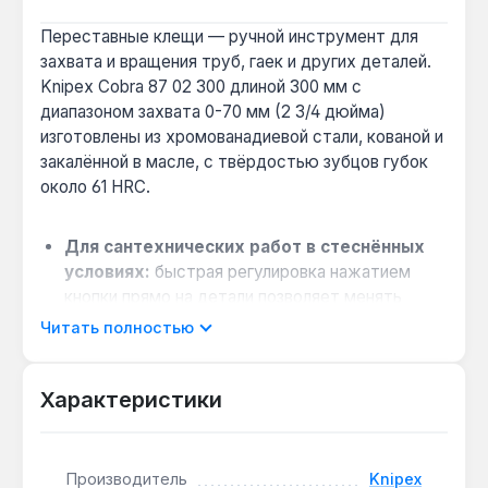
Переставные клещи — ручной инструмент для
захвата и вращения труб, гаек и других деталей.
Knipex Cobra 87 02 300 длиной 300 мм с
диапазоном захвата 0-70 мм (2 3/4 дюйма)
изготовлены из хромованадиевой стали, кованой и
закалённой в масле, с твёрдостью зубцов губок
около 61 HRC.
Для сантехнических работ в стеснённых
условиях:
быстрая регулировка нажатием
кнопки прямо на детали позволяет менять
захват без снятия инструмента — удобно под
Читать полностью
раковиной или за унитазом.
Когда нужен надёжный хват на трубах:
Характеристики
эффект самозатягивания и закалённые зубцы
губок предотвращают проскальзывание на
гайках и трубах диаметром до 70 мм.
Производитель
Knipex
Для интенсивного ежедневного