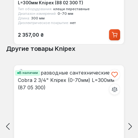
L=300мм Knipex (88 02 300 T)
Тип оборудования:
клещи переставные
Диапазон измерений:
0-70 мм
Длина:
300 мм
Диэлектрическое покрытие:
нет
Обычная цена:
2 357,00 ₴
Другие товары Knipex
Пропустить галерею продуктов
В наличии