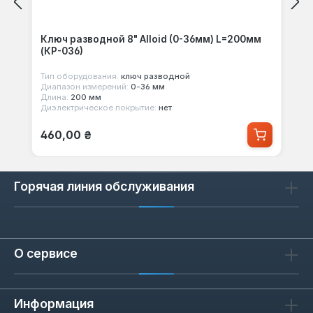
Ключ разводной 8" Alloid (0-36мм) L=200мм
(КР-036)
Тип оборудования:
ключ разводной
Диапазон измерений:
0-36 мм
Длина:
200 мм
Диэлектрическое покрытие:
нет
Обычная цена:
460,00 ₴
Горячая линия обслуживания
О сервисе
Информация