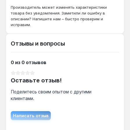
Да — зубцы губок с твёрдостью 61 HRC и
Производитель может изменять характеристики
регулировка 0-70 мм позволяют захватывать
товара без уведомления. Заметили ли ошибку в
описании? Напишите нам – быстро проверим и
пластиковые трубы без повреждений при
исправим.
правильном усилии.
Отзывы и вопросы
Чем отличается от обычных переставных
клещей?
Механизм быстрой регулировки нажатием
0 из 0 отзывов
кнопки и коробчатый шарнир обеспечивают
более стабильное положение губок и
Средний рейтинг 0 из 5 звезд
Оставьте отзыв!
скорость перенастройки без вращения винта.
Поделитесь своим опытом с другими
клиентами.
Написать отзыв