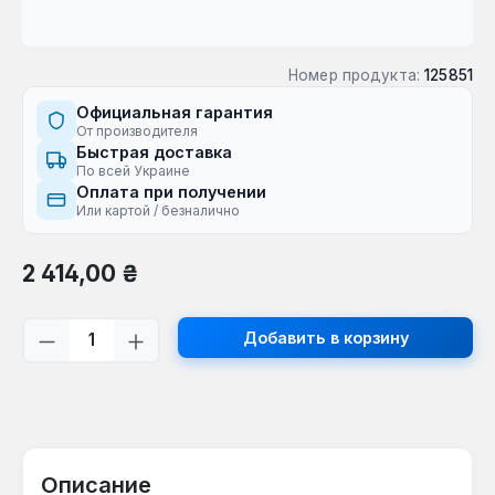
Номер продукта:
125851
Официальная гарантия
От производителя
Быстрая доставка
По всей Украине
Оплата при получении
Или картой / безналично
Обычная цена:
2 414,00 ₴
Количество продукта: введите желаем
Добавить в корзину
Описание