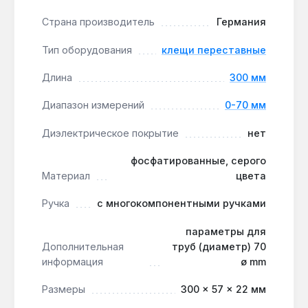
использования:
коробчатый шарнир и
Страна производитель
Германия
хромованадиевая сталь обеспечивают
устойчивость к нагрузкам при многократных
Тип оборудования
клещи переставные
циклах затяжки.
Безопасность при работе:
механизм
Длина
300 мм
предотвращает случайное защемление
Диапазон измерений
0-70 мм
пальцев, а многокомпонентные ручки дают
комфортный и нескользящий хват.
Диэлектрическое покрытие
нет
фосфатированные, серого
Инструмент подходит для монтажа и демонтажа
Материал
цвета
трубопроводов, ремонта сантехники,
автомобильных работ и других задач, где
Ручка
с многокомпонентными ручками
требуется надёжное удержание деталей.
Производство — Германия. Гарантия 2 года,
параметры для
доставка по Украине.
Дополнительная
труб (диаметр) 70
информация
ø mm
Подходит ли для работы с пластиковыми
Размеры
300 × 57 × 22 мм
трубами?