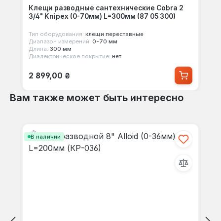
Клещи разводные сантехнические Cobra 2
3/4" Knipex (0-70мм) L=300мм (87 05 300)
Тип оборудования:
клещи переставные
Диапазон измерений:
0-70 мм
Длина:
300 мм
Диэлектрическое покрытие:
нет
Обычная цена:
2 899,00 ₴
Вам также может быть интересно
Пропустить галерею продуктов
В наличии