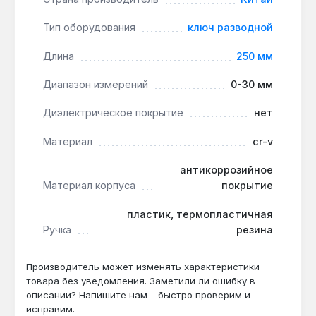
антикоррозийное покрытие корпуса
предотвращает появление ржавчины при
Тип оборудования
ключ разводной
работе в подвалах, ванных комнатах или на
улице.
Длина
250 мм
Выбор для профессионального и бытового
Диапазон измерений
0-30 мм
использования:
прочная Cr-V сталь
выдерживает высокие крутящие моменты при
Диэлектрическое покрытие
нет
демонтаже заржавевших соединений, что
актуально для ремонта водоснабжения и
Материал
cr-v
отопления.
антикоррозийное
Компактность для хранения и
Материал корпуса
покрытие
транспортировки:
длина 250 мм позволяет
носить ключ в поясе или ящике для
пластик, термопластичная
инструментов, не занимая много места.
Ручка
резина
Ключ подходит для ремонта сантехники, сборки
Производитель может изменять характеристики
мебели, обслуживания автомобиля и
товара без уведомления. Заметили ли ошибку в
сельхозтехники. Производство — Китай. Гарантия
описании? Напишите нам – быстро проверим и
1 год, доставка по Украине.
исправим.