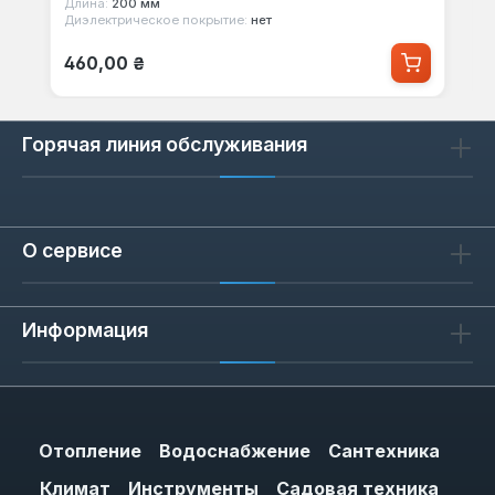
Длина:
200 мм
Диэлектрическое покрытие:
нет
Обычная цена:
460,00 ₴
Горячая линия обслуживания
О сервисе
Информация
Отопление
Водоснабжение
Сантехника
Климат
Инструменты
Садовая техника