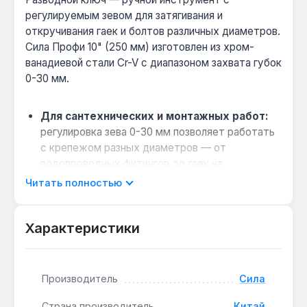
регулируемым зевом для затягивания и
откручивания гаек и болтов различных диаметров.
Сила Профи 10" (250 мм) изготовлен из хром-
ванадиевой стали Cr-V с диапазоном захвата губок
0-30 мм.
Для сантехнических и монтажных работ:
регулировка зева 0-30 мм позволяет работать
с крепежом разных диаметров — от
водопроводных фитингов до гаек на
радиаторах отопления, без необходимости
Читать полностью
иметь набор ключей.
Эргономичная рукоятка для длительной
Характеристики
работы:
комбинация пластика и
термопластичной резины снижает
утомляемость кисти при интенсивном
использовании в мастерской или на объекте.
Производитель
Сила
Защита от коррозии во влажной среде:
Страна производитель
Китай