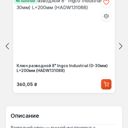
В наличии
Ключ разводной 8" Ingco Industrial (0-30мм)
L=200мм (HADW131088)
Обычная цена:
360,05 ₴
Описание
Разводной ключ — ручной инструмент с