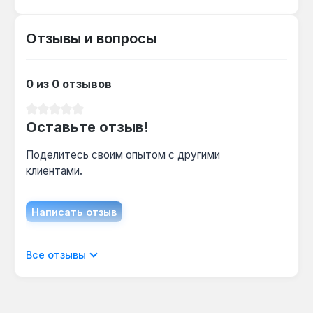
Отзывы и вопросы
Подходит ли для работы с крепежом до
30 мм?
Да — диапазон захвата губок 0-30 мм и
0 из 0 отзывов
материал Cr-V обеспечивают надежный
зажим гаек и болтов указанного размера.
Средний рейтинг 0 из 5 звезд
Оставьте отзыв!
Можно ли использовать во влажных
Поделитесь своим опытом с другими
условиях?
клиентами.
Да — антикоррозийное покрытие корпуса
защищает инструмент от ржавчины при
Написать отзыв
работе в сырых помещениях.
Отображать отзывы только на текущем
Все отзывы
языке.