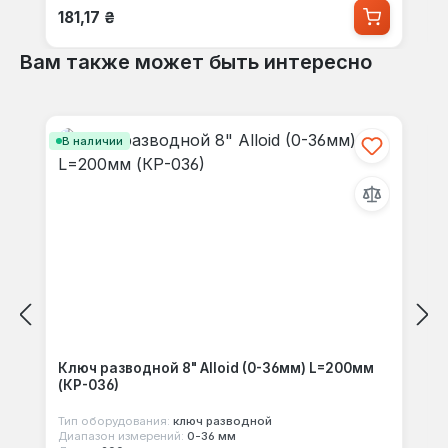
Обычная цена:
181,17 ₴
Вам также может быть интересно
Пропустить галерею продуктов
В наличии
Ключ разводной 8" Alloid (0-36мм) L=200мм
(КР-036)
Тип оборудования:
ключ разводной
Диапазон измерений:
0-36 мм