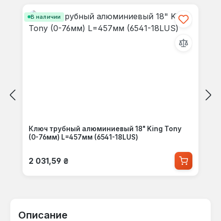
В наличии
Ключ трубный алюминиевый 18" King Tony
(0-76мм) L=457мм (6541-18LUS)
Обычная цена:
2 031,59 ₴
Описание