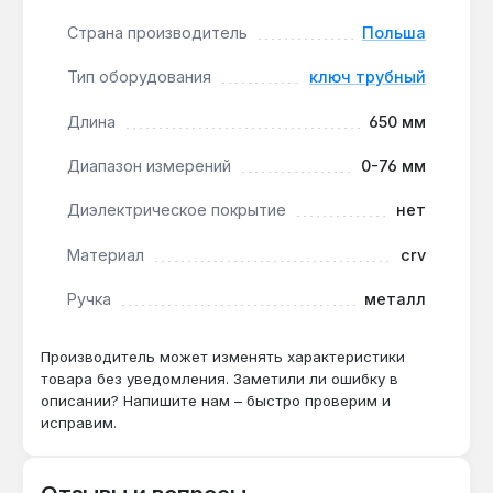
максимальная длина 550 мм даёт рычаг для
Страна производитель
Польша
срыва заржавевших муфт без приложения
чрезмерных усилий.
Тип оборудования
ключ трубный
Совместимость с материалами труб:
губки
из хромованадиевой стали (CrV) подходят для
Длина
650 мм
стальных, чугунных и пластиковых труб —
Диапазон измерений
0-76 мм
твёрдость CrV предотвращает деформацию
губок при работе с твёрдыми металлами.
Диэлектрическое покрытие
нет
Практический совет по хранению:
литая
металлическая ручка имеет выступ для
Материал
crv
подвешивания — инструмент можно хранить
на крюке в мастерской, экономя место в
Ручка
металл
ящике.
Ограничение по применению:
не
Производитель может изменять характеристики
предназначен для работ под напряжением —
товара без уведомления. Заметили ли ошибку в
описании? Напишите нам – быстро проверим и
диэлектрическое покрытие отсутствует,
исправим.
используйте изолированный инструмент для
электромонтажа.