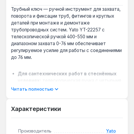
Трубный ключ — ручной инструмент для захвата,
поворота и фиксации труб, фитингов и круглых
деталей при монтаже и демонтаже
трубопроводных систем. Yato YT-22257 с
телескопической ручкой 400-550 мм и
диапазоном захвата 0-76 мм обеспечивает
регулируемое усилие для работы с соединениями
до 76 мм.
Для сантехнических работ в стеснённых
условиях:
телескопическая ручка с четырьмя
фиксированными положениями от 400 до 550
Читать полностью
мм позволяет подобрать длину для доступа к
труднодоступным местам под раковиной или
Характеристики
за унитазом.
Когда нужен повышенный крутящий
момент:
при демонтаже закисших резьбовых
соединений на стальных трубах —
Производитель
Yato