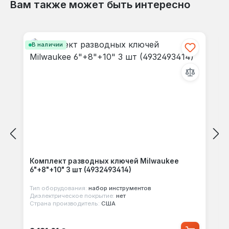
Вам также может быть интересно
Пропустить галерею продуктов
В наличии
Комплект разводных ключей Milwaukee
6"+8"+10" 3 шт (4932493414)
Тип оборудования:
набор инструментов
Диэлектрическое покрытие:
нет
Страна производитель:
США
Обычная цена: