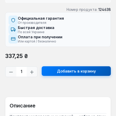
Номер продукта:
124638
Официальная гарантия
От производителя
Быстрая доставка
По всей Украине
Оплата при получении
Или картой / безналично
Обычная цена:
337,25 ₴
Количество продукта: введите желаем
Добавить в корзину
Описание