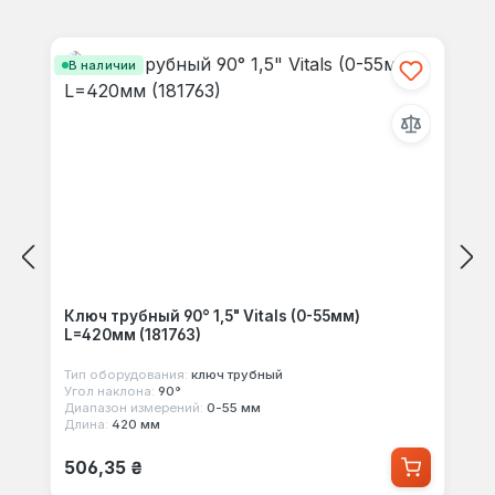
Пропустить галерею продуктов
В наличии
Ключ трубный 90° 1,5" Vitals (0-55мм)
L=420мм (181763)
Тип оборудования:
ключ трубный
Угол наклона:
90°
Диапазон измерений:
0-55 мм
Длина:
420 мм
Обычная цена:
506,35 ₴