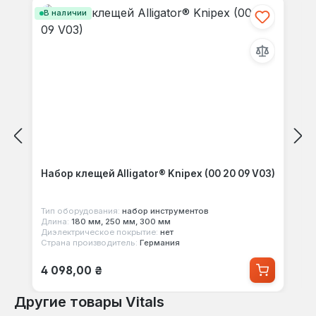
В наличии
Набор клещей Alligator® Knipex (00 20 09 V03)
Тип оборудования:
набор инструментов
Длина:
180 мм, 250 мм, 300 мм
Диэлектрическое покрытие:
нет
Страна производитель:
Германия
Обычная цена:
4 098,00 ₴
Другие товары Vitals