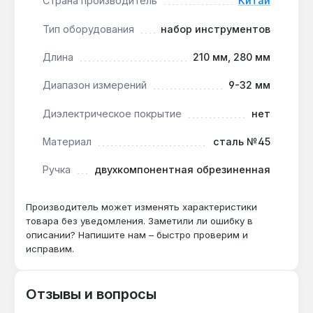
Страна производитель
Китай
резьбой М6-М20 — наиболее
распространённый диапазон в бытовом и
Тип оборудования
набор инструментов
профессиональном ремонте.
Совет по эксплуатации:
после работы в
Длина
210 мм, 280 мм
условиях повышенной влажности протирайте
Диапазон измерений
9-32 мм
хромированную рабочую часть сухой
ветошью — это сохраняет защиту от коррозии
Диэлектрическое покрытие
нет
на весь срок службы.
Ограничение:
не предназначен для ударных
Материал
сталь №45
нагрузок (пневмоинструмент) — используйте
Ручка
двухкомпонентная обрезиненная
только ручное усилие, чтобы избежать сколов
на гранях.
Производитель может изменять характеристики
товара без уведомления. Заметили ли ошибку в
Комплект подходит для сантехнических работ,
описании? Напишите нам – быстро проверим и
ремонта автомобиля, сборки мебели и
исправим.
обслуживания сельхозтехники в условиях гаража
или мастерской. Производство — Китай. Гарантия
1 год, доставка по Украине.
Отзывы и вопросы