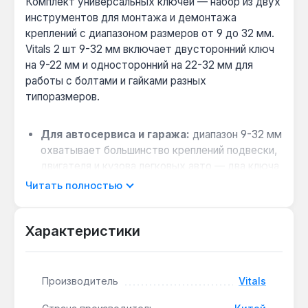
Комплект универсальных ключей — набор из двух
инструментов для монтажа и демонтажа
креплений с диапазоном размеров от 9 до 32 мм.
Vitals 2 шт 9-32 мм включает двусторонний ключ
на 9-22 мм и односторонний на 22-32 мм для
работы с болтами и гайками разных
типоразмеров.
Для автосервиса и гаража:
диапазон 9-32 мм
охватывает большинство креплений подвески,
двигателя и кузова легковых авто — два ключа
заменяют 6-8 отдельных рожковых.
Читать полностью
Выбор для домашней мастерской:
если
нужен один комплект для сантехники, мебели
Характеристики
и мелкого ремонта — сталь №45 с
твёрдостью 40-42 HRC выдерживает момент
затяжки до 80 Н·м без деформации граней.
Производитель
Vitals
Совместимость с крепежом:
подходит для
шестигранных гаек и болтов с метрической