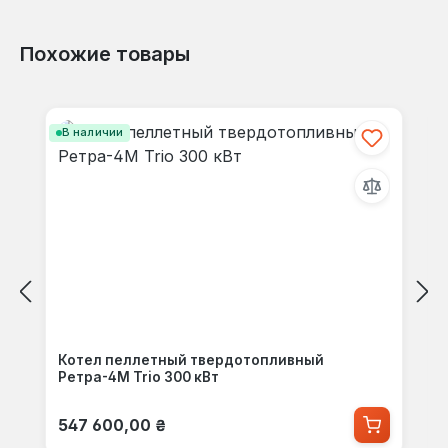
Похожие товары
Пропустить галерею продуктов
В наличии
Котел пеллетный твердотопливный
Ретра-4М Trio 300 кВт
Обычная цена:
547 600,00 ₴