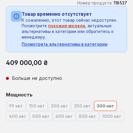
Номер продукта:
118537
Товар временно отсутствует
К сожалению, этот товар сейчас недоступен.
Посмотрите
похожие модели
, актуальные
альтернативы в категории или обратитесь к
менеджеру.
Посмотреть альтернативы в категории
Обычная цена:
409 000,00 ₴
Больше не доступно
Выберите
Мощность
99 квт
150 квт
200 квт
250 квт
300 квт
(В настоящее время эта опция недоступна.)
(В настоящее время эта опция недоступна.)
(В настоящее время эта опция недос
(В настоящее время эта 
(В настоящее
400 квт
500 квт
600 квт
800 квт
1000 квт
(В настоящее время эта опция недоступна.)
(В настоящее время эта опция недоступна.)
(В настоящее время эта опция нед
(В настоящее время эт
(В настоящ