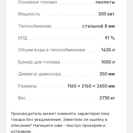
объектов с отапливаемой площадью до 3000 м²
Основное топливо
пеллеты
— заводов, складов, автосалонов, гостиниц.
Мощность
300 квт
Производство — Украина. Гарантия 3 года,
доставка по Украине.
Теплообменник
стальной 8 мм
КПД
91 %
Подходит ли для отопления склада 2000
м²?
Объем воды в теплообменнике
1435 л
Да — мощность 300 кВт и КПД 91%
Бункер для топлива
1000 л
покрывают теплопотери такого объекта, а
бункер 1000 л позволяет загружать топливо
Диаметр дымохода
350 мм
раз в несколько дней.
Размеры
1160 × 2160 × 2650 мм
Можно ли использовать дрова при
Вес
2755 кг
отсутствии пеллет?
Да — чавунные колосники и конструкция
Производитель может изменять характеристики
теплообменника допускают сжигание дров,
товара без уведомления. Заметили ли ошибку в
угля, торфа в аварийном режиме, хотя
описании? Напишите нам – быстро проверим и
исправим.
основное топливо — пеллеты.