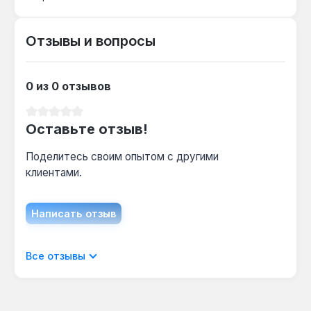
Отзывы и вопросы
Как часто нужно чистить теплообменник?
Конструкция предусматривает удобную
чистку, в комплекте идёт инструмент для
0 из 0 отзывов
обслуживания — периодичность зависит от
качества топлива, но автоматическая
Средний рейтинг 0 из 5 звезд
очистка горелки снижает частоту
Оставьте отзыв!
вмешательства.
Поделитесь своим опытом с другими
клиентами.
Написать отзыв
Отображать отзывы только на текущем
Все отзывы
языке.