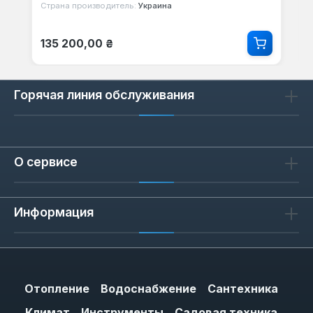
Страна производитель:
Украина
Обычная цена:
135 200,00 ₴
Горячая линия обслуживания
О сервисе
Информация
Отопление
Водоснабжение
Сантехника
Климат
Инструменты
Садовая техника