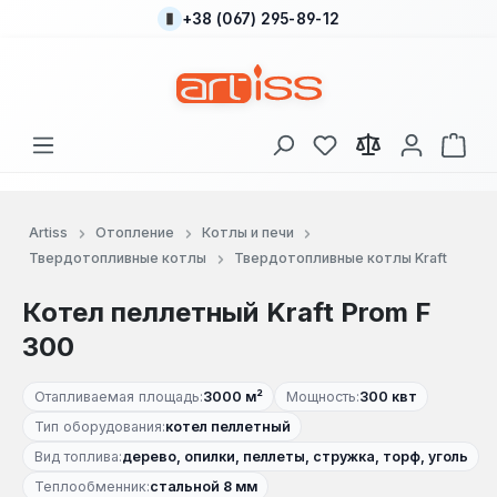
+38 (067) 295-89-12
Перейти к основному содержанию
У вас есть товары
В к
Artiss
Отопление
Котлы и печи
Твердотопливные котлы
Твердотопливные котлы Kraft
Котел пеллетный Kraft Prom F
300
Отапливаемая площадь:
3000 м²
Мощность:
300 квт
Тип оборудования:
котел пеллетный
Вид топлива:
дерево, опилки, пеллеты, стружка, торф, уголь
Теплообменник:
стальной 8 мм