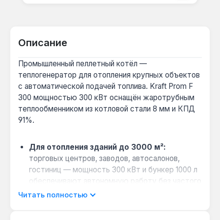
Описание
Промышленный пеллетный котёл —
теплогенератор для отопления крупных объектов
с автоматической подачей топлива. Kraft Prom F
300 мощностью 300 кВт оснащён жаротрубным
теплообменником из котловой стали 8 мм и КПД
91%.
Для отопления зданий до 3000 м²:
торговых центров, заводов, автосалонов,
гостиниц — мощность 300 кВт и бункер 1000 л
обеспечивают автономную работу без частого
обслуживания.
Читать полностью
Когда нужна многотопливность:
основное
топливо — пеллеты, но чавунные колосники