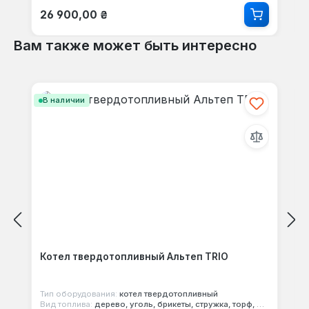
Обычная цена:
26 900,00 ₴
Вам также может быть интересно
Пропустить галерею продуктов
В наличии
Котел твердотопливный Альтеп TRIO
Тип оборудования:
котел твердотопливный
Вид топлива:
дерево, уголь, брикеты, стружка, торф, опилки