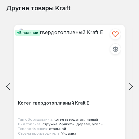
Другие товары Kraft
Отзывов не найдено. Делитесь
Пропустить галерею продуктов
своими мыслями с другими.
В наличии
Котел твердотопливный Kraft E
Тип оборудования:
котел твердотопливный
Вид топлива:
стружка, брикеты, дерево, уголь
Теплообменник:
стальной
Страна производитель:
Украина