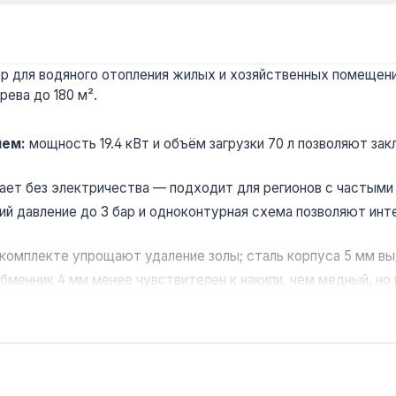
 для водяного отопления жилых и хозяйственных помещений
ева до 180 м².
ием:
мощность 19.4 кВт и объём загрузки 70 л позволяют закл
ает без электричества — подходит для регионов с частыми
ий давление до 3 бар и одноконтурная схема позволяют инт
в комплекте упрощают удаление золы; сталь корпуса 5 мм 
бменник 4 мм менее чувствителен к накипи, чем медный, но
 домов, дач, мастерских и небольших производственных поме
тупности в регионе. Производство — Украина.