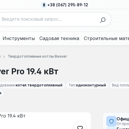
+38 (067) 295-89-12
Инструменты
Садовая техника
Строительные мат
ы
Твердотопливные котлы Beaver
r Pro 19.4 кВт
дования:
котел твердотопливный
Тип:
одноконтурный
Вид топл
а
Офиц
От про