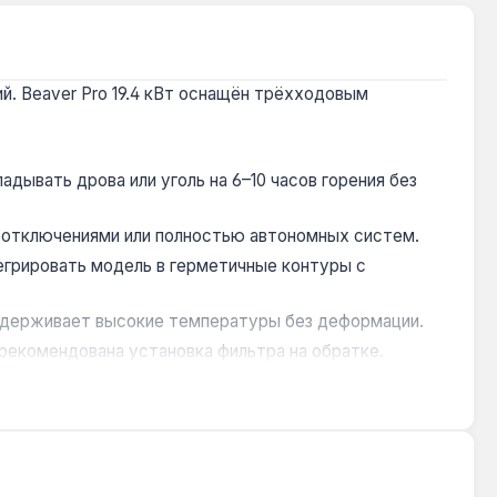
. Beaver Pro 19.4 кВт оснащён трёхходовым
адывать дрова или уголь на 6–10 часов горения без
 отключениями или полностью автономных систем.
егрировать модель в герметичные контуры с
выдерживает высокие температуры без деформации.
 рекомендована установка фильтра на обратке.
щений площадью до 180 м². Работает на дровах, угле,