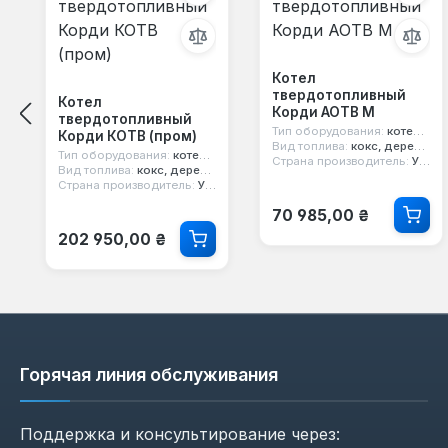
Котел
твердотопливный
Котел
Корди АОТВ М
твердотопливный
Тип оборудования:
котел твердотопливный
Корди КОТВ (пром)
Вид топлива:
кокс, дерево, уголь
Тип оборудования:
котел твердотопливный
Страна производитель:
Украина
Вид топлива:
кокс, дерево, уголь
Страна производитель:
Украина
Обычная цена:
70 985,00 ₴
Обычная цена:
202 950,00 ₴
Горячая линия обслуживания
Поддержка и консультирование через: