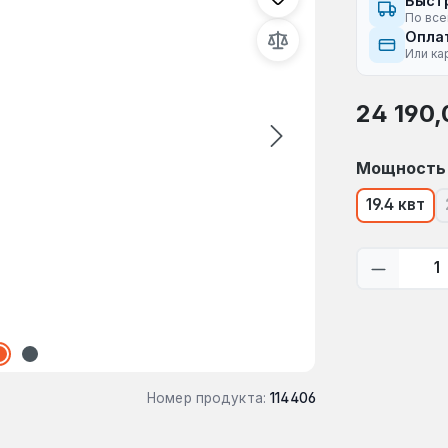
Быст
По все
Оплат
Или ка
Обычная це
24 190,
Выберите
Мощность
19.4 квт
Количес
Номер продукта:
114406