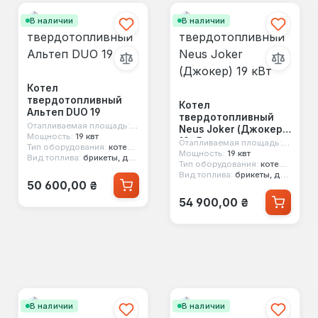
В наличии
В наличии
Котел
твердотопливный
Котел
Альтеп DUO 19
твердотопливный
м²
Отапливаемая площадь:
190 м²
Neus Joker (Джокер)
Мощность:
19 квт
19 кВт
Отапливаемая площадь:
190 м²
Тип оборудования:
котел твердотопливный
Мощность:
19 квт
Вид топлива:
брикеты, дерево, уголь, стружка, опилки
Тип оборудования:
котел твердотопливный
Вид топлива:
брикеты, дерево, уголь, торф
Обычная цена:
50 600,00 ₴
Обычная цена:
54 900,00 ₴
В наличии
В наличии