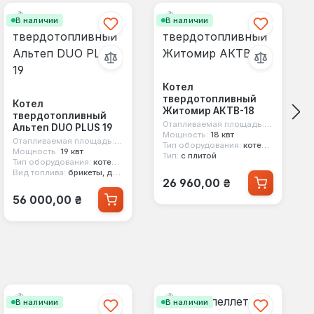
В наличии
В наличии
Котел
твердотопливный
Котел
Житомир АКТВ-18
твердотопливный
Отапливаемая площадь:
180 м²
Альтеп DUO PLUS 19
Мощность:
18 квт
Отапливаемая площадь:
190 м²
Тип оборудования:
котел твердотопливный
Мощность:
19 квт
Тип:
с плитой
Тип оборудования:
котел твердотопливный
Вид топлива:
брикеты, дерево, уголь, стружка, опилки
Обычная цена:
26 960,00 ₴
Обычная цена:
56 000,00 ₴
В наличии
В наличии