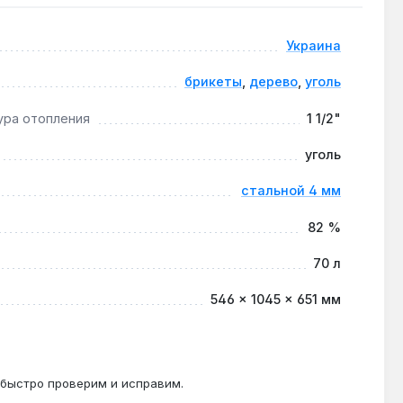
а горения и температуры теплоносителя.
Украина
брикеты
,
дерево
,
уголь
ура отопления
1 1/2"
узел; стальной теплообменник 4 мм устойчив к
уголь
стальной 4 мм
 но требует контроля температуры обратки выше 55
82 %
70 л
546 × 1045 × 651 мм
 быстро проверим и исправим.