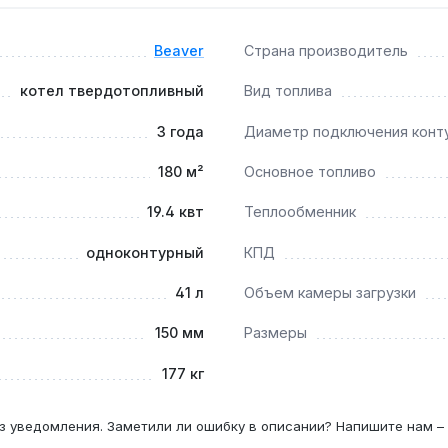
и 19.4 кВт?
 закладками составляет 6–10 часов в зависимости от режим
Beaver
Страна производитель
котел твердотопливный
Вид топлива
м?
3 года
Диаметр подключения конт
котемпературными контурами 35–45 °C через смесительный 
180 м²
Основное топливо
19.4 квт
Теплообменник
нным теплообменником?
 250–350 кг у чугуна) и менее хрупок при транспортировке,
одноконтурный
КПД
зии.
41 л
Объем камеры загрузки
150 мм
Размеры
177 кг
з уведомления. Заметили ли ошибку в описании? Напишите нам –