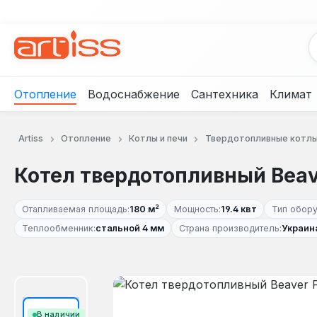
рейти к основному содержанию
Перейти к поиску
Перейти к основной навигации
Отопление
Водоснабжение
Сантехника
Климат
Artiss
Отопление
Котлы и печи
Твердотопливные котл
Котел твердотопливный Beave
Отапливаемая площадь:
180 м²
Мощность:
19.4 квт
Тип обору
Теплообменник:
стальной 4 мм
Страна производитель:
Украин
Пропустить галерею изображений
В наличии