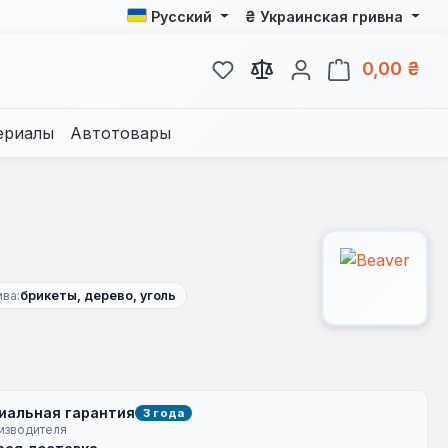
₴
Русский
Украинская гривна
У вас есть товары из спис
В к
0,00 ₴
ериалы
Автотовары
ива:
брикеты, дерево, уголь
иальная гарантия
3 года
изводителя