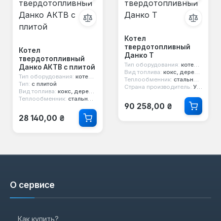
Котел
твердотопливный
Котел
Данко Т
твердотопливный
Тип оборудования:
котел твердотопливный
Данко АКТВ с плитой
Вид топлива:
кокс, дерево, уголь
Тип оборудования:
котел твердотопливный
Теплообменник:
стальной 4 мм
Тип:
с плитой
Страна производитель:
Украина
Вид топлива:
кокс, дерево, уголь
Теплообменник:
стальной 4 мм
Обычная цена:
90 258,00 ₴
Обычная цена:
28 140,00 ₴
О сервисе
Как купить?