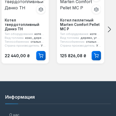
Котел
Котел пеллетный
твердотопливный
Marten Comfort Pellet
Данко ТН
MC P
Тип оборудования:
котел твердотопливный
Тип оборудования:
котел пеллетный
Вид топлива:
кокс, дерево, уголь
Вид топлива:
дерево, уголь, пеллеты
Теплообменник:
стальной 4 мм
Теплообменник:
стальной 5 мм
Страна производитель:
Украина
Страна производитель:
Украина
Обычная цена:
Обычная цена:
22 440,00 ₴
125 826,08 ₴
Информация
О нас