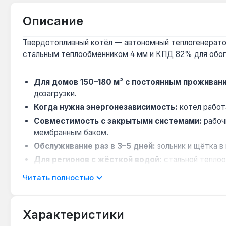
Описание
Твердотопливный котёл — автономный теплогенератор
стальным теплообменником 4 мм и КПД 82% для обогр
Для домов 150–180 м² с постоянным проживан
дозагрузки.
Когда нужна энергонезависимость:
котёл работ
Совместимость с закрытыми системами:
рабоч
мембранным баком.
Обслуживание раз в 3–5 дней:
зольник и щётка 
Для регионов с жёсткой водой:
стальной теплоо
Читать полностью
Beaver Pro 19.4 кВт подходит для отопления частных
брикетах и пеллетах — выбор топлива зависит от дос
Характеристики