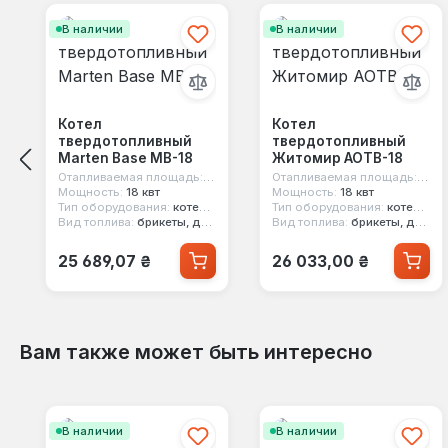
В наличии
В наличии
Котел
Котел
твердотопливный
твердотопливный
Marten Base MB-18
Житомир АОТВ-18
Отапливаемая площадь:
180 м²
Отапливаемая площадь:
180 
Мощность:
18 квт
Мощность:
18 квт
Тип оборудования:
котел твердотопливный
Тип оборудования:
котел твердотопливный
Вид топлива:
брикеты, дерево, уголь, кокс, торф
Вид топлива:
брикеты, дерево, уголь, кокс
Обычная цена:
Обычная цена:
25 689,07 ₴
26 033,00 ₴
Вам также может быть интересно
Пропустить галерею продуктов
В наличии
В наличии