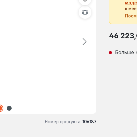
моде
к мен
Посм
Обычная це
46 223
Больше 
Номер продукта:
106187