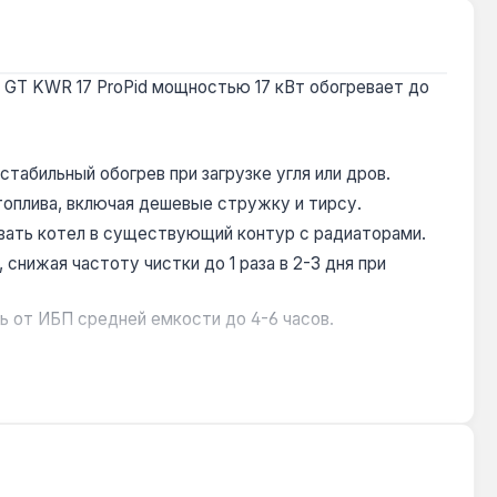
 GT KWR 17 ProPid мощностью 17 кВт обогревает до
абильный обогрев при загрузке угля или дров.
топлива, включая дешевые стружку и тирсу.
овать котел в существующий контур с радиаторами.
нижая частоту чистки до 1 раза в 2-3 дня при
ь от ИБП средней емкости до 4-6 часов.
 м². Производство — Польша. Гарантия 3 года,