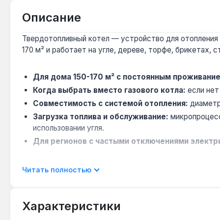
Описание
Твердотопливный котел — устройство для отопления 
170 м² и работает на угле, дереве, торфе, брикетах, с
Для дома 150-170 м² с постоянным проживани
Когда выбрать вместо газового котла:
если нет
Совместимость с системой отопления:
диаметр
Загрузка топлива и обслуживание:
микропроцессо
использовании угля.
Для регионов с частыми отключениями электр
Котел подходит для отопления частных домов, масте
Читать полностью
доставка по Украине.
Характеристики
Подходит ли для отопления дома 200 м²?