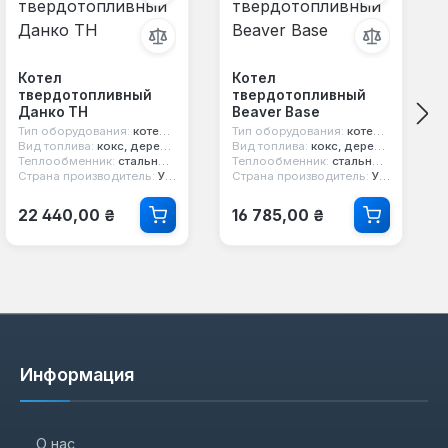
Котел
Котел
твердотопливный
твердотопливный
Данко ТН
Beaver Base
Тип оборудования:
котел твердотопливный
Тип оборудования:
котел твердотопливный
Вид топлива:
кокс, дерево, уголь
Вид топлива:
кокс, дерево, уголь
Теплообменник:
стальной 4 мм
Теплообменник:
стальной 3 мм
Страна производитель:
Украина
Страна производитель:
Украина
Обычная цена:
Обычная цена:
22 440,00 ₴
16 785,00 ₴
Информация
О нас