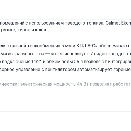
помещений с использованием твердого топлива. Galmet Ekon
тружке, тирсе и коксе.
ем:
стальной теплообменник 5 мм и КПД 80% обеспечивают ст
 магистрального газа — котел использует 7 видов твердого 
 подключения 1 1/2" и объем воды 56 л позволяют интегрир
рное управление с вентилятором автоматизирует горение, с
ичества:
электрическая мощность 44 Вт позволяет работат
рских и небольших коммерческих объектов площадью до 170