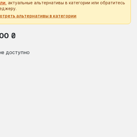
ли
, актуальные альтернативы в категории или обратитесь
еджеру.
отреть альтернативы в категории
на:
,00 ₴
не доступно