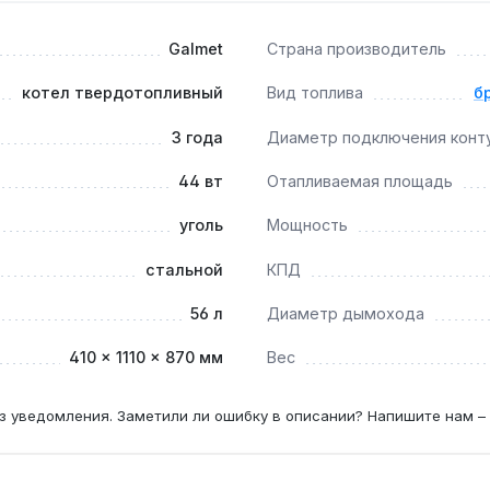
ри мощности 17 кВт, для 200 м² потребуется модель 20-24 
Galmet
Страна производитель
котел твердотопливный
Вид топлива
б
а требуется каждые 6-8 часов благодаря объему воды 56 л 
3 года
Диаметр подключения конт
44 вт
Отапливаемая площадь
 (около 70-75%), чем на угле, из-за разной теплотворности
уголь
Мощность
стальной
КПД
56 л
Диаметр дымохода
410 × 1110 × 870 мм
Вес
з уведомления. Заметили ли ошибку в описании? Напишите нам –