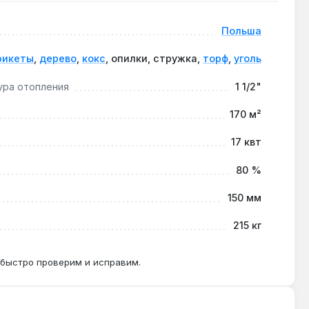
кВт.
Польша
рикеты
,
дерево
,
кокс
, опилки, стружка,
торф
,
уголь
и КПД 80%.
ура отопления
1 1/2"
170 м²
.
17 квт
80 %
150 мм
215 кг
 быстро проверим и исправим.