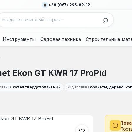
+38 (067) 295-89-12
Инструменты
Садовая техника
Строительные мат
ы
t Ekon GT KWR 17 ProPid
ования:
котел твердотопливный
Вид топлива:
брикеты, дерево, кок
Това
Пост