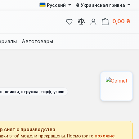
₴
Русский
Украинская гривна
У вас есть товары из спис
В к
0,00 ₴
ериалы
Автотовары
с, опилки, стружка, торф, уголь
р снят с производства
авки этой модели прекращены. Посмотрите
похожие