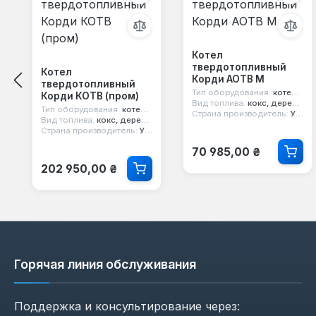
Котел
твердотопливный
Котел
Корди АОТВ М
твердотопливный
Тип оборудования:
котел твердотопливный
Корди КОТВ (пром)
Вид топлива:
кокс, дерево, уголь
Тип оборудования:
котел твердотопливный
Страна производитель:
Украина
Вид топлива:
кокс, дерево, уголь
Страна производитель:
Украина
Обычная цена:
70 985,00 ₴
Обычная цена:
202 950,00 ₴
Горячая линия обслуживания
Поддержка и консультирование через: