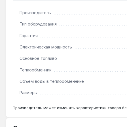
Нет — максимальная отапливаемая площадь 170 м² п
Производитель
Как часто нужно загружать уголь?
Тип оборудования
При использовании угля фракции 20-40 мм загрузк
Гарантия
Электрическая мощность
Можно ли использовать только дрова?
Да — котел работает на дереве, но КПД будет ниже
Основное топливо
Теплообменник
Объем воды в теплообменнике
Размеры
Производитель может изменять характеристики товара бе