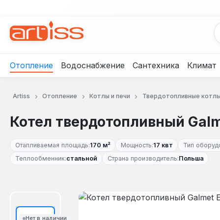
рейти к основному содержанию
Перейти к поиску
Перейти к основной навигации
Отопление
Водоснабжение
Сантехника
Климат
Artiss
Отопление
Котлы и печи
Твердотопливные котл
Котел твердотопливный Galme
Отапливаемая площадь:
170 м²
Мощность:
17 квт
Тип оборуд
Теплообменник:
стальной
Страна производитель:
Польша
Пропустить галерею изображений
Нет в наличии