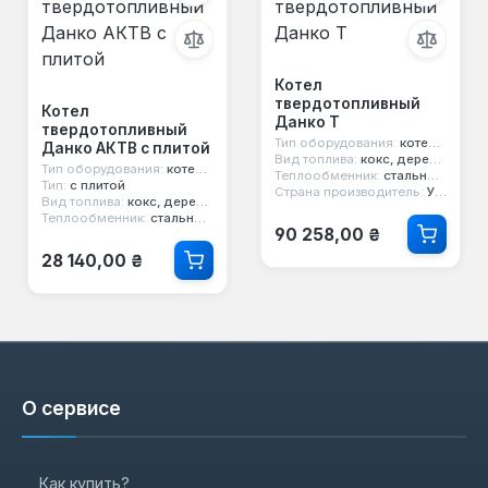
Котел
твердотопливный
Котел
Данко Т
твердотопливный
Тип оборудования:
котел твердотопливный
Данко АКТВ с плитой
Вид топлива:
кокс, дерево, уголь
Тип оборудования:
котел твердотопливный
Теплообменник:
стальной 4 мм
Тип:
с плитой
Страна производитель:
Украина
Вид топлива:
кокс, дерево, уголь
Теплообменник:
стальной 4 мм
Обычная цена:
90 258,00 ₴
Обычная цена:
28 140,00 ₴
О сервисе
Как купить?