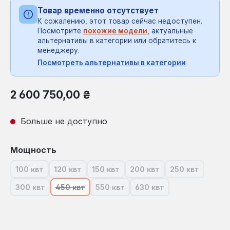
Товар временно отсутствует
К сожалению, этот товар сейчас недоступен.
Посмотрите
похожие модели
, актуальные
альтернативы в категории или обратитесь к
менеджеру.
Посмотреть альтернативы в категории
Обычная цена:
2 600 750,00 ₴
Больше не доступно
Выберите
Мощность
100 квт
120 квт
150 квт
200 квт
250 квт
(В настоящее время эта опция недоступна.)
(В настоящее время эта опция недоступна.)
(В настоящее время эта опция недо
(В настоящее время эта
(В настоящее
300 квт
450 квт
550 квт
630 квт
(В настоящее время эта опция недоступна.)
(В настоящее время эта опция недоступна.)
(В настоящее время эта опция нед
(В настоящее время эт