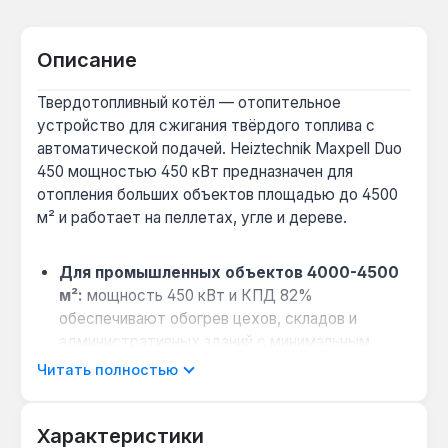
Описание
Твердотопливный котёл — отопительное
устройство для сжигания твёрдого топлива с
автоматической подачей. Heiztechnik Maxpell Duo
450 мощностью 450 кВт предназначен для
отопления больших объектов площадью до 4500
м² и работает на пеллетах, угле и дереве.
Для промышленных объектов 4000-4500
м²:
мощность 450 кВт и КПД 82%
обеспечивают обогрев цехов, складов и
административных зданий с минимальным
участием оператора.
Читать полностью
Автономная работа до 7 дней:
бункер 1000 л
позволяет планировать пополнение пеллет раз
Характеристики
в неделю — полезно для объектов без