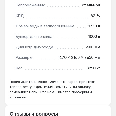
Теплообменник
стальной
доставка по Украине.
КПД
82 %
Какой диаметр дымохода требуется?
Объем воды в теплообменнике
1730 л
Для котла Maxpell Duo 450 необходим
дымоход диаметром 400 мм для
Бункер для топлива
1000 л
обеспечения тяги при сжигании пеллет и угля.
Диаметр дымохода
400 мм
Размеры
1470 × 2160 × 2650 мм
Можно ли использовать только уголь без
пеллет?
Вес
3250 кг
Да — задняя камера с чугунными
колосниками позволяет сжигать уголь и
Производитель может изменять характеристики
дрова в ручном режиме, но автоматика
товара без уведомления. Заметили ли ошибку в
R.Control 890 управляет только пеллетным
описании? Напишите нам – быстро проверим и
режимом.
исправим.
Как часто нужно чистить теплообменник?
Отзывы и вопросы