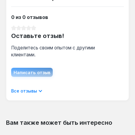
При работе на пеллетах рекомендуется
чистка каждые 2-3 недели, на угле —
0 из 0 отзывов
еженедельно, из-за большего количества
золы.
Средний рейтинг 0 из 5 звезд
Оставьте отзыв!
Поделитесь своим опытом с другими
клиентами.
Написать отзыв
Отображать отзывы только на текущем
Все отзывы
языке.
Вам также может быть интересно
Отзывов не найдено. Делитесь
Пропустить галерею продуктов