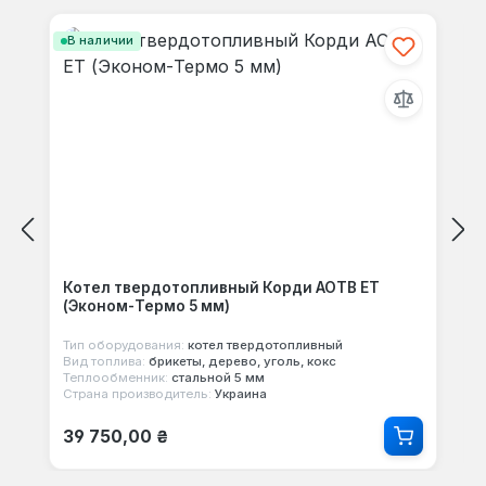
своими мыслями с другими.
В наличии
Котел твердотопливный Корди АОТВ ЕТ
(Эконом-Термо 5 мм)
Тип оборудования:
котел твердотопливный
Вид топлива:
брикеты, дерево, уголь, кокс
Теплообменник:
стальной 5 мм
Страна производитель:
Украина
Обычная цена:
39 750,00 ₴