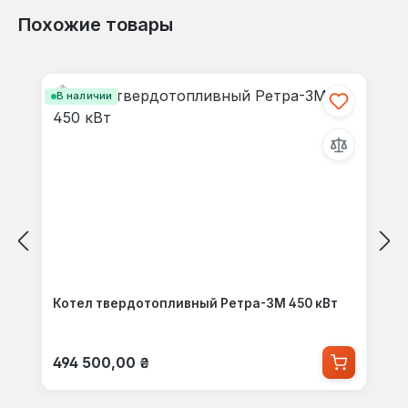
Похожие товары
Пропустить галерею продуктов
В наличии
Котел твердотопливный Ретра-3М 450 кВт
Обычная цена:
494 500,00 ₴