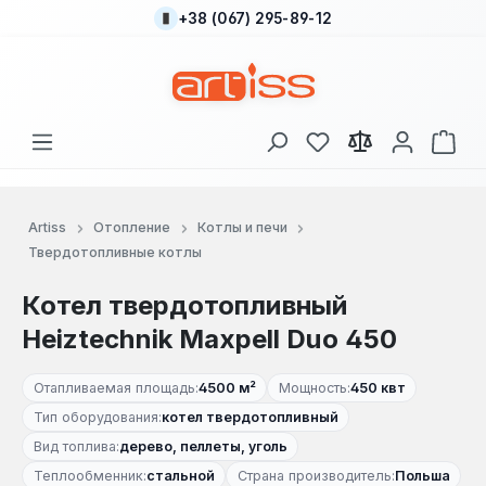
+38 (067) 295-89-12
Перейти к основному содержанию
У вас есть товары
В к
Artiss
Отопление
Котлы и печи
Твердотопливные котлы
Котел твердотопливный
Heiztechnik Maxpell Duo 450
Отапливаемая площадь:
4500 м²
Мощность:
450 квт
Тип оборудования:
котел твердотопливный
Вид топлива:
дерево, пеллеты, уголь
Теплообменник:
стальной
Страна производитель:
Польша