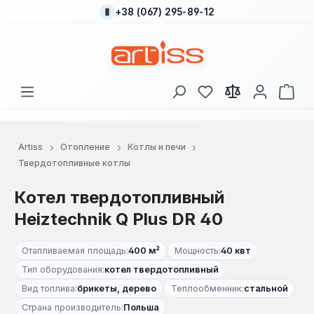
+38 (067) 295-89-12
Перейти к основному содержанию
У вас есть товары
В к
Artiss
Отопление
Котлы и печи
Твердотопливные котлы
Котел твердотопливный
Heiztechnik Q Plus DR 40
Отапливаемая площадь:
400 м²
Мощность:
40 квт
Тип оборудования:
котел твердотопливный
Вид топлива:
брикеты, дерево
Теплообменник:
стальной
Страна производитель:
Польша