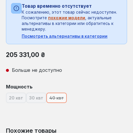
Товар временно отсутствует
К сожалению, этот товар сейчас недоступен.
Посмотрите
похожие модели
, актуальные
альтернативы в категории или обратитесь к
менеджеру.
Посмотреть альтернативы в категории
Обычная цена:
205 331,00 ₴
Больше не доступно
Выберите
Мощность
20 квт
30 квт
40 квт
(В настоящее время эта опция недоступна.)
(В настоящее время эта опция недоступна.)
(В настоящее время эта опция недост
Похожие товары