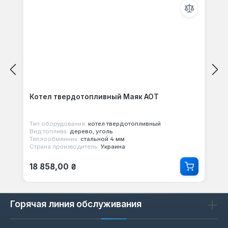
Котел твердотопливный Маяк АОТ
Тип оборудования:
котел твердотопливный
Вид топлива:
дерево, уголь
Теплообменник:
стальной 4 мм
Страна производитель:
Украина
Обычная цена:
18 858,00 ₴
Горячая линия обслуживания