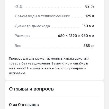
доставка по Украине.
КПД
82 %
Объем воды в теплообменнике
125 л
Подходит ли для отопления дома 300 м²?
Да — мощность 40 кВт и КПД 82%
Диаметр дымохода
160 мм
обеспечивают запас тепла даже при морозах
Размеры
680 × 1390 × 960 мм
до -25 °C, а объём воды в теплообменнике
125 л снижает инерционность.
Вес
385 кг
Как часто нужно чистить теплообменник?
Производитель может изменять характеристики
товара без уведомления. Заметили ли ошибку в
При использовании сухих дров влажностью
описании? Напишите нам – быстро проверим и
до 20% — раз в 2-3 недели, при влажности
исправим.
выше 25% — раз в неделю, чтобы сохранить
КПД 82%.
Отзывы и вопросы
0 из 0 отзывов