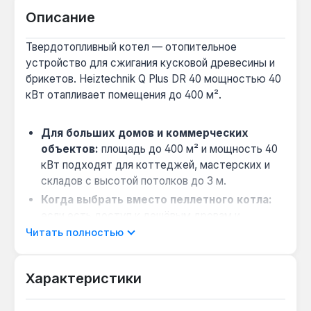
Описание
Твердотопливный котел — отопительное
устройство для сжигания кусковой древесины и
брикетов. Heiztechnik Q Plus DR 40 мощностью 40
кВт отапливает помещения до 400 м².
Для больших домов и коммерческих
объектов:
площадь до 400 м² и мощность 40
кВт подходят для коттеджей, мастерских и
складов с высотой потолков до 3 м.
Когда выбрать вместо пеллетного котла:
если есть доступ к дешёвым дровам и
брикетам, а автоматическая загрузка не
Читать полностью
требуется — эта модель с ручной загрузкой
поленьев до 50 см даёт экономию на топливе.
Характеристики
Совместимость с системой ГВП:
автоматика HT-tronic 300 управляет бойлером