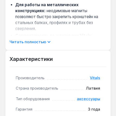
Для работы на металлических
конструкциях:
неодимовые магниты
позволяют быстро закрепить кронштейн на
стальных балках, профилях и трубах без
сверления.
Совместимость со штативами Vitals:
резьба 5/8" на тыльной стороне подходит для
Читать полностью
штативов Vitals LA 6, LA 115 и LA 150 (через
адаптер LA 1458).
Характеристики
Универсальное крепление лазера:
резьба
1/4" на платформе совместима с большинством
лазерных уровней, включая модели Vitals и
Производитель
Vitals
других брендов.
Три способа монтажа:
винтовое соединение
Страна производитель
Латвия
для стационарной установки, магниты для
быстрого крепления и ушко для подвеса на
Тип оборудования
аксессуары
дюбель.
Гарантия
3 года