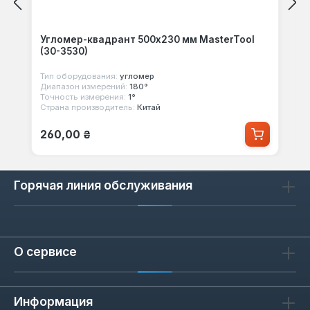
Угломер-квадрант 500х230 мм MasterTool
(30-3530)
Тип оборудования:
угломер
Диапазон измерений:
180°
Точность измерения:
1°
Страна производитель:
Китай
Обычная цена:
260,00 ₴
Горячая линия обслуживания
О сервисе
Информация