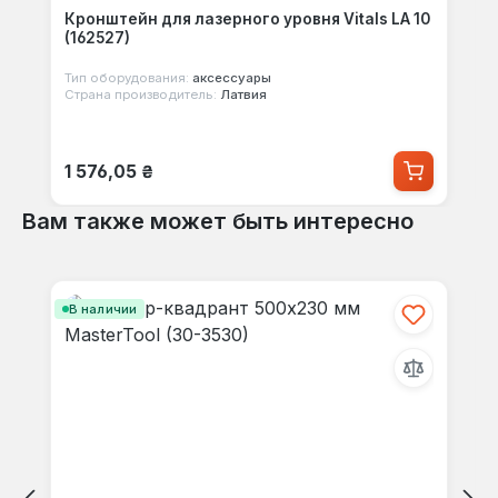
Кронштейн для лазерного уровня Vitals LA 10
(162527)
Тип оборудования:
аксессуары
Страна производитель:
Латвия
Обычная цена:
1 576,05 ₴
Вам также может быть интересно
Пропустить галерею продуктов
В наличии