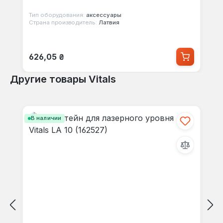
Тип оборудования:
аксессуары
Страна производитель:
Латвия
Обычная цена:
626,05 ₴
Другие товары Vitals
Пропустить галерею продуктов
В наличии