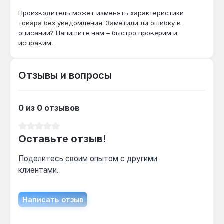
Кронштейн применяется для точного
Производитель может изменять характеристики
позиционирования лазерного уровня при монтаже
товара без уведомления. Заметили ли ошибку в
конструкций, выравнивании стен и установке
описании? Напишите нам – быстро проверим и
оборудования. Производство — Латвия. Гарантия
исправим.
3 года, доставка по Украине.
Отзывы и вопросы
0 из 0 отзывов
Средний рейтинг 0 из 5 звезд
Оставьте отзыв!
Поделитесь своим опытом с другими
клиентами.
Написать отзыв