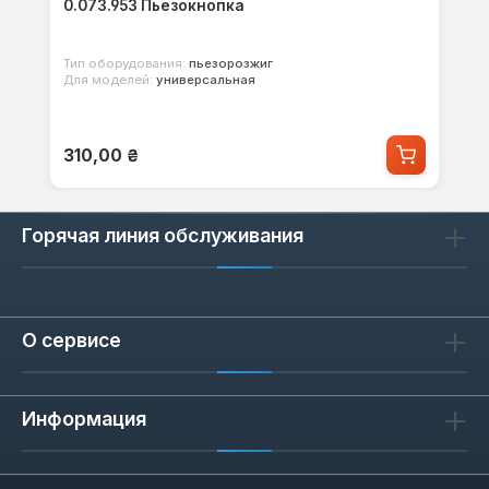
0.073.953 Пьезокнопка
Тип оборудования:
пьезорозжиг
Для моделей:
универсальная
Обычная цена:
310,00 ₴
Горячая линия обслуживания
О сервисе
Информация