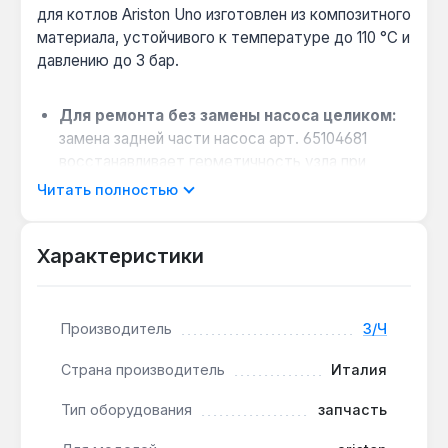
для котлов Ariston Uno изготовлен из композитного
материала, устойчивого к температуре до 110 °C и
давлению до 3 бар.
Для ремонта без замены насоса целиком:
замена задней части насоса арт. 65104681
восстанавливает герметичность узла при
износе посадочных мест или трещинах
Читать полностью
корпуса — стоимость в 4-5 раз ниже нового
насоса.
Характеристики
Совместимость с оригинальными котлами
Ariston Uno:
деталь соответствует
заводским спецификациям Ariston, что
исключает подгонку и риск негерметичности
Производитель
З/Ч
при установке.
Страна производитель
Италия
Условия эксплуатации:
композитный
материал выдерживает постоянный контакт с
Тип оборудования
запчасть
теплоносителем и гидравлические нагрузки до
3 бар — подходит для систем отопления