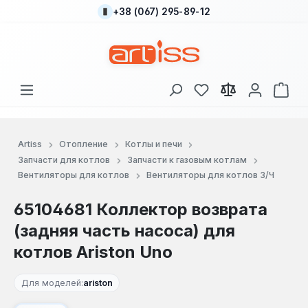
+38 (067) 295-89-12
Перейти к основному содержанию
У вас есть товары
В к
Artiss
Отопление
Котлы и печи
Запчасти для котлов
Запчасти к газовым котлам
Вентиляторы для котлов
Вентиляторы для котлов З/Ч
65104681 Коллектор возврата
(задняя часть насоса) для
котлов Ariston Uno
Для моделей:
ariston