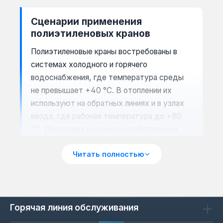
Сценарии применения
полиэтиленовых кранов
Полиэтиленовые краны востребованы в
системах холодного и горячего
водоснабжения, где температура среды
не превышает +40 °C. В отоплении их
используют на обратных линиях и в узлах
ввода, где рабочая температура до +80
°C. Для полива и сельскохозяйственных
систем краны из ПНД подходят благодаря
Читать полностью
устойчивости к ультрафиолету и
перепадам давления до 10 бар. В частных
домах такие краны монтируют на вводе
водопровода, в колодцах и на участках с
Горячая линия обслуживания
агрессивной почвой — полиэтилен не
ржавеет и не зарастает отложениями.