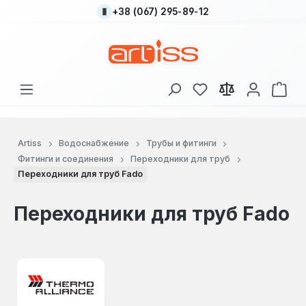
+38 (067) 295-89-12
Перейти к основному содержанию
У вас есть товары
В к
Artiss
Водоснабжение
Трубы и фитинги
Фитинги и соединения
Переходники для труб
Переходники для труб Fado
Переходники для труб Fado