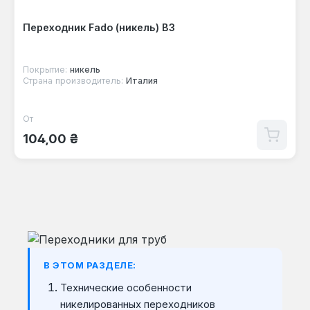
Переходник Fado (никель) ВЗ
Покрытие:
никель
Страна производитель:
Италия
От
Обычная цена:
104,00 ₴
В ЭТОМ РАЗДЕЛЕ:
Технические особенности
никелированных переходников