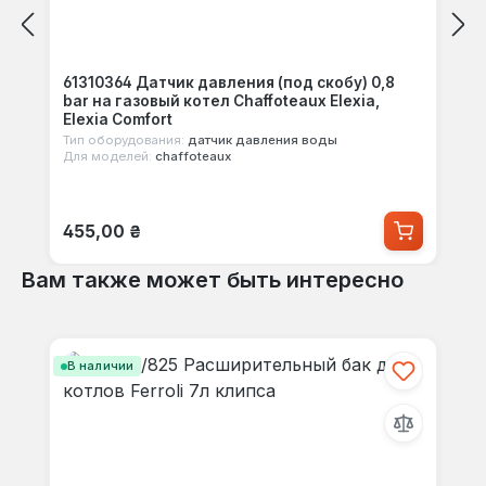
61310364 Датчик давления (под скобу) 0,8
bar на газовый котел Chaffoteaux Elexia,
Elexia Comfort
Тип оборудования:
датчик давления воды
Для моделей:
chaffoteaux
Обычная цена:
455,00 ₴
Вам также может быть интересно
Пропустить галерею продуктов
В наличии