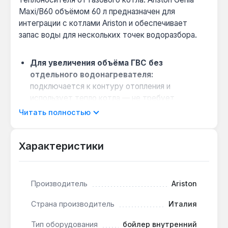
Maxi/B60 объёмом 60 л предназначен для
интеграции с котлами Ariston и обеспечивает
запас воды для нескольких точек водоразбора.
Для увеличения объёма ГВС без
отдельного водонагревателя:
подключается к контуру отопления и
использует тепло котла — не требует
дополнительного электрического ТЭНа,
Читать полностью
снижая энергопотребление.
Совместимость с конкретными моделями:
Характеристики
разработан для газовых котлов Ariston Genia
Maxi и B60 — упрощает монтаж и гарантирует
герметичность соединений без переходников.
Производитель
Ariston
Достаточный запас для семьи:
60 л горячей
воды хватает для последовательного
Страна производитель
Италия
использования душа и кухонной мойки —
подходит для квартир и частных домов с 2-3
Тип оборудования
бойлер внутренний