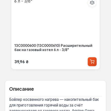
13C0000600 (13C0000610) Расширительный
бак на газовый котел 6 л - 3/8"
Обычная цена:
39,96 ₴
Описание
Бойлер косвенного нагрева — накопительный бак
для приготовления горячей воды за счёт
теплоносителя от газового котла. Ariston Genia