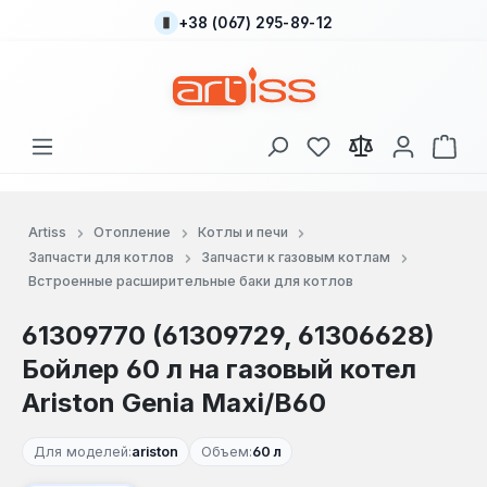
+38 (067) 295-89-12
Перейти к основному содержанию
У вас есть товары
В к
Artiss
Отопление
Котлы и печи
Запчасти для котлов
Запчасти к газовым котлам
Встроенные расширительные баки для котлов
61309770 (61309729, 61306628)
Бойлер 60 л на газовый котел
Ariston Genia Maxi/B60
Для моделей:
ariston
Объем:
60 л