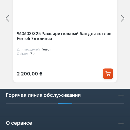
960603/825 Расширительный бак для котлов
Ferroli 7л клипса
Для моделей:
ferroli
Объем:
7 л
Обычная цена:
2 200,00 ₴
Горячая линия обслуживания
О сервисе