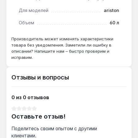
жильцами.
Для моделей
ariston
Бойлер подходит для владельцев газовых котлов
Объем
60 л
Ariston, которые хотят повысить комфорт
горячего водоснабжения без установки
Производитель может изменять характеристики
отдельного оборудования. Производство —
товара без уведомления. Заметили ли ошибку в
Италия. Гарантия 2 года, доставка по Украине.
описании? Напишите нам – быстро проверим и
исправим.
Отзывы и вопросы
0 из 0 отзывов
Средний рейтинг 0 из 5 звезд
Оставьте отзыв!
Поделитесь своим опытом с другими
клиентами.