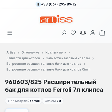
+38 (067) 295-89-12
Перейти к основному содержанию
У вас есть товары
В к
Artiss
Отопление
Котлы и печи
Запчасти для котлов
Запчасти к газовым котлам
Встроенные расширительные баки для котлов
Встроенные расширительные баки для котлов Cimm
960603/825 Расширительный
бак для котлов Ferroli 7л клипса
Для моделей:
ferroli
Объем:
7 л