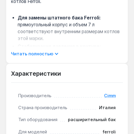
котлов Ferroli.
Для замены штатного бака Ferroli:
прямоугольный корпус и объем 7 л
соответствуют внутренним размерам котлов
этой марки.
Стабилизация давления в контуре:
мембрана разделяет камеры теплоносителя и
Читать полностью
воздуха, предотвращая аварийное
срабатывание клапана.
Характеристики
Компактная интеграция:
форма бака
позволяет разместить его внутри корпуса
котла без дополнительного пространства.
Производитель
Cimm
Бак подходит для восстановления
Страна производитель
Италия
работоспособности газовых котлов Ferroli при
износе мембраны. Производство — Италия.
Тип оборудования
расширительный бак
Доставка по Украине.
Для моделей
ferroli