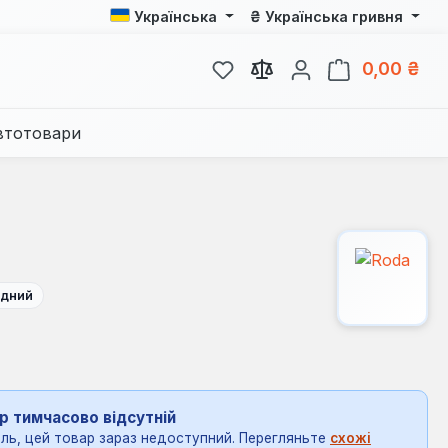
₴
Українська
Українська гривня
У вас є 0 у списку бажань
Кош
0,00 ₴
втотовари
ідний
р тимчасово відсутній
ль, цей товар зараз недоступний. Перегляньте
схожі