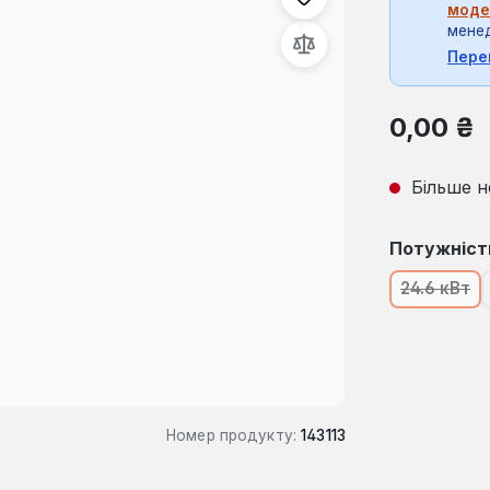
моде
мене
Пере
Звичайна ці
0,00 ₴
Більше н
Виберіть
Потужніст
24.6 кВт
(Ця опц
Номер продукту:
143113