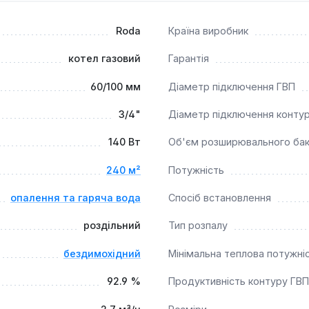
боти та додаткової економії палива.
ту від замерзання, перегріву, блокування насоса та триходо
Roda
Країна виробник
цію.
котел газовий
Гарантія
тимальним рішенням для створення автономної системи опале
60/100 мм
Діаметр підключення ГВП
щеннях площею до 240 м². Його компактні розміри (глибин
підключення зовнішніх датчиків дозволяє досягти максимальн
3/4"
Діаметр підключення конту
140 Вт
Об'єм розширювального ба
240 м²
Потужність
опалення та гаряча вода
Спосіб встановлення
роздільний
Тип розпалу
бездимохідний
Мінімальна теплова потужні
92.9 %
Продуктивність контуру ГВП