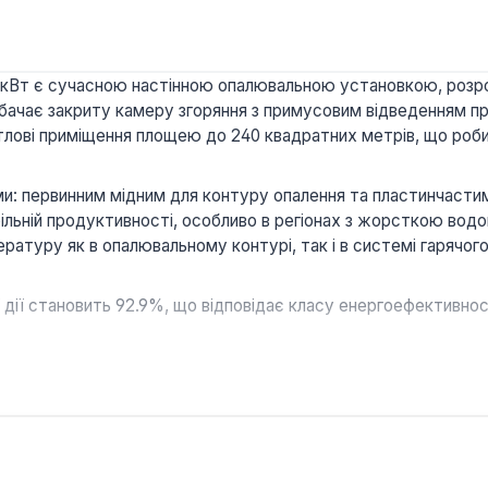
6 кВт є сучасною настінною опалювальною установкою, розр
бачає закриту камеру згоряння з примусовим відведенням пр
лові приміщення площею до 240 квадратних метрів, що робит
: первинним мідним для контуру опалення та пластинчастим 
більній продуктивності, особливо в регіонах з жорсткою вод
ературу як в опалювальному контурі, так і в системі гарячог
 дії становить 92.9%, що відповідає класу енергоефективно
сть гарячої води до 13.7 літрів на хвилину при Δt=25°C доз
рідкокристалічним дисплеєм та ергономічними поворотним
ідключення кімнатних термостатів, датчиків зовнішньої темп