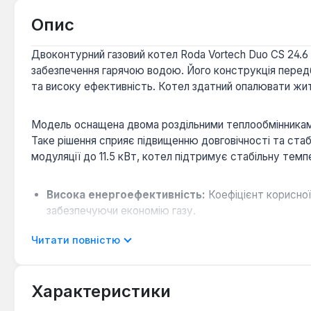
Опис
Двоконтурний газовий котел Roda Vortech Duo CS 24.
забезпечення гарячою водою. Його конструкція перед
та високу ефективність. Котел здатний опалювати жит
Модель оснащена двома роздільними теплообмінниками
Таке рішення сприяє підвищенню довговічності та ста
модуляції до 11.5 кВт, котел підтримує стабільну темп
Висока енергоефективність:
Коефіцієнт корисної
забезпечуючи економію газу.
Комфортне гаряче водопостачання:
Продуктивні
Читати повністю
водорозбору.
Інтуїтивне керування:
Оснащений повноформатним 
параметрів роботи та відображення кодів помилок.
Характеристики
Розширені можливості підключення:
Підтримує п