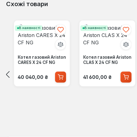
Схожі товари
Пропустити галерею продуктів
В наявності
В наявності
Котел газовий Ariston
Котел газовий Ariston
CARES X 24 CF NG
CLAS X 24 CF NG
Звичайна ціна:
Звичайна ціна:
40 040,00 ₴
41 600,00 ₴