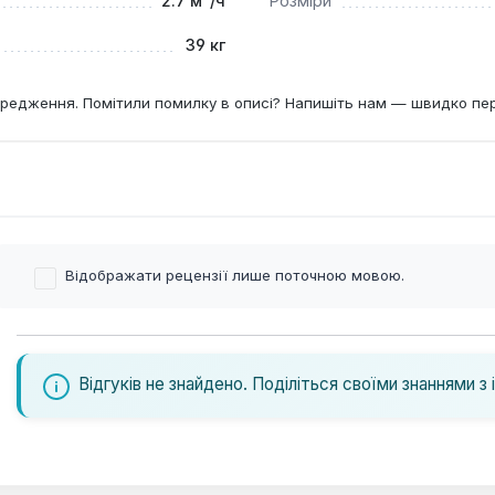
2.7 м³/ч
Розміри
39 кг
редження. Помітили помилку в описі? Напишіть нам — швидко пе
Відображати рецензії лише поточною мовою.
Відгуків не знайдено. Поділіться своїми знаннями з 