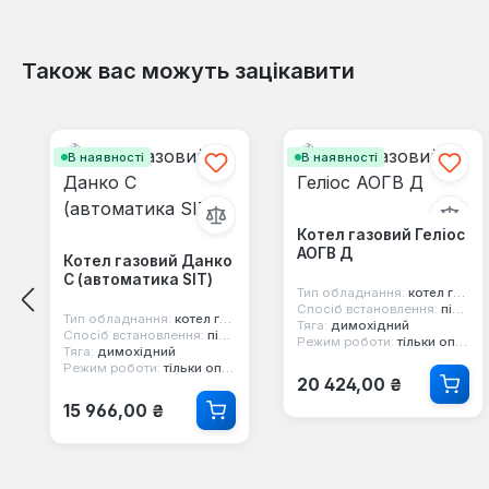
Також вас можуть зацікавити
Пропустити галерею продуктів
В наявності
В наявності
Котел газовий Геліос
АОГВ Д
Котел газовий Данко
С (автоматика SIT)
Тип обладнання:
котел газовий
Спосіб встановлення:
підлоговий
Тип обладнання:
котел газовий
Тяга:
димохідний
Спосіб встановлення:
підлоговий
Режим роботи:
тільки опалення
Тяга:
димохідний
Режим роботи:
тільки опалення
Звичайна ціна:
20 424,00 ₴
Звичайна ціна:
15 966,00 ₴