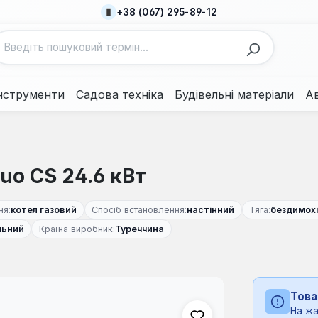
+38 (067) 295-89-12
нструменти
Садова техніка
Будівельні матеріали
А
uo CS 24.6 кВт
ня:
котел газовий
Спосіб встановлення:
настінний
Тяга:
бездимох
льний
Країна виробник:
Туреччина
Това
На жа