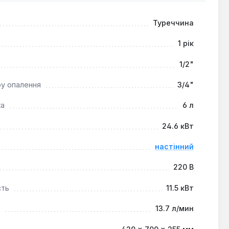
вого клапана, а також система автодіагностики
Туреччина
1 рік
ння та гарячого водопостачання у квартирах,
1/2"
а всього 255 мм) спрощують монтаж у обмеженому
ого комфорту та ефективності використання в різних
ру опалення
3/4"
ка
6 л
24.6 кВт
настінний
220 В
сть
11.5 кВт
13.7 л/мин