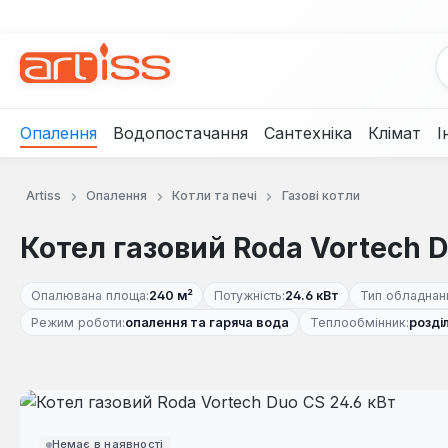
рейти до основного вмісту
Перейти до пошуку
Перейти до основної навігації
Опалення
Водопостачання
Сантехніка
Клімат
І
Artiss
Опалення
Котли та печі
Газові котли
Котел газовий Roda Vortech D
Опалювана площа:
240 м²
Потужність:
24.6 кВт
Тип обладнан
Режим роботи:
опалення та гаряча вода
Теплообмінник:
розді
Пропустити галерею зображень
Немає в наявності