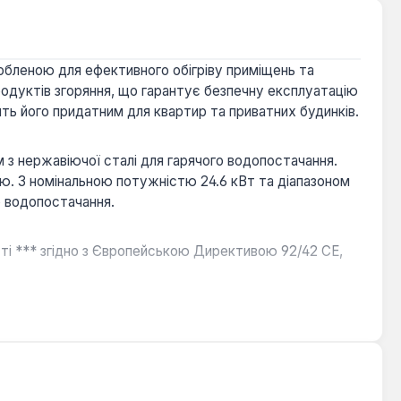
обленою для ефективного обігріву приміщень та
одуктів згоряння, що гарантує безпечну експлуатацію
ь його придатним для квартир та приватних будинків.
з нержавіючої сталі для гарячого водопостачання.
ою. З номінальною потужністю 24.6 кВт та діапазоном
о водопостачання.
сті *** згідно з Європейською Директивою 92/42 СЕ,
воляє одночасно використовувати кілька точок
и регуляторами для зручного налаштування
ератури та пультів дистанційного керування,