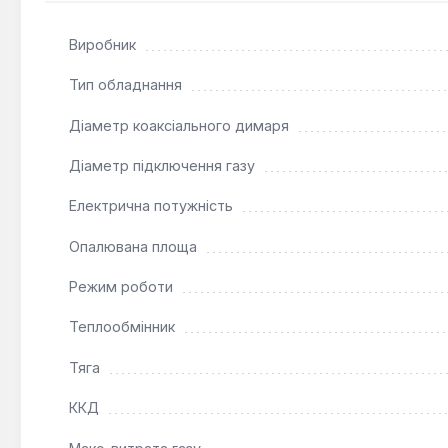
включаючи протокол OpenTherm, для оптимізації ро
Надійні системи захисту:
Вбудовані функції захис
Виробник
забезпечують безпечну та довготривалу експлуата
Тип обладнання
Цей газовий котел Roda Vortech Duo CS 24.6 кВт є оп
Діаметр коаксіального димаря
приватних будинках або невеликих комерційних примі
просторі, а можливість кліматичного регулювання та 
Діаметр підключення газу
погодних умовах.
Електрична потужність
Опалювана площа
Режим роботи
Теплообмінник
Тяга
ККД