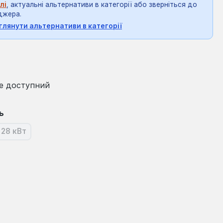
лі
, актуальні альтернативи в категорії або зверніться до
джера.
глянути альтернативи в категорії
на:
е доступний
ь
28 кВт
ія наразі недоступна.)
(Ця опція наразі недоступна.)