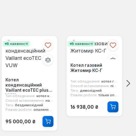
В наявності
В наявності
Котел газовий
Житомир КС-Г
Котел
Тип обладнання:
котел газовий
конденсаційний
Спосіб встановлення:
підлоговий
Vaillant ecoTEC plus
Тяга:
димохідний
VUW
Режим роботи:
тільки опалення
Тип обладнання:
котел конденсаційний
Спосіб встановлення:
настінний
Звичайна ціна:
Тяга:
бездимохідний
16 938,00 ₴
Режим роботи:
опалення та гаряча вода
Звичайна ціна:
95 000,00 ₴