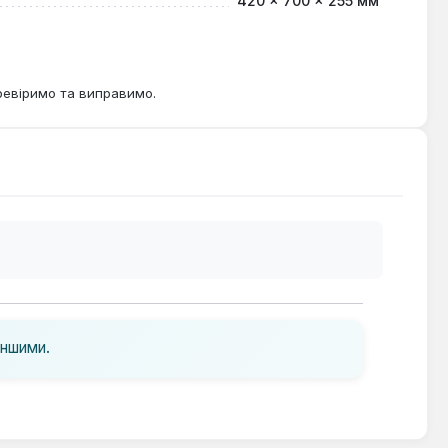
420 × 700 × 255 мм
ревіримо та виправимо.
іншими.