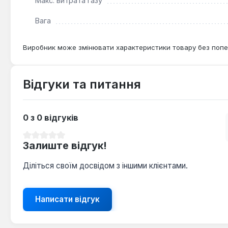
Макс. витрата газу
Вага
Виробник може змінювати характеристики товару без попе
Відгуки та питання
0 з 0 відгуків
Середня оцінка 0 з 5 зірок
Залиште відгук!
Діліться своїм досвідом з іншими клієнтами.
Написати відгук