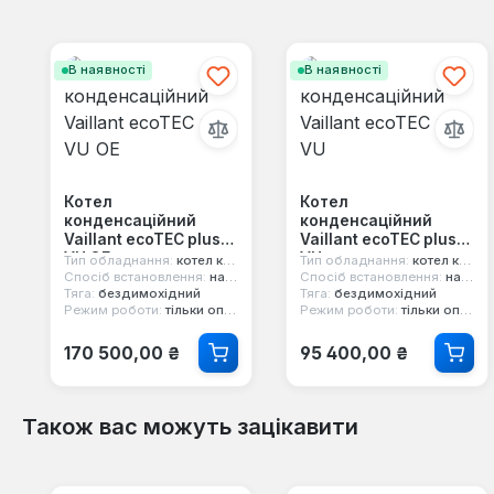
Пропустити галерею продуктів
В наявності
В наявності
Котел
Котел
конденсаційний
конденсаційний
Vaillant ecoTEC plus
Vaillant ecoTEC plus
VU OE
VU
Тип обладнання:
котел конденсаційний
Тип обладнання:
котел конденсаційний
Спосіб встановлення:
настінний
Спосіб встановлення:
настінний
Тяга:
бездимохідний
Тяга:
бездимохідний
Режим роботи:
тільки опалення
Режим роботи:
тільки опалення
Звичайна ціна:
Звичайна ціна:
170 500,00 ₴
95 400,00 ₴
Також вас можуть зацікавити
Пропустити галерею продуктів