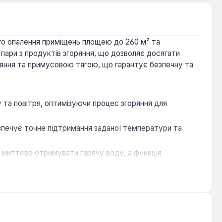
ого опалення приміщень площею до 260 м² та
пари з продуктів згоряння, що дозволяє досягати
ряння та примусовою тягою, що гарантує безпечну та
у та повітря, оптимізуючи процес згоряння для
безпечує точне підтримання заданої температури та
 миттєво отримувати гарячу воду, а функція
чи безперебійний потік.
зпечує тривалий термін служби та стійкість до
ють експлуатаційну надійність.
рматний текстовий дисплей спрощують налаштування