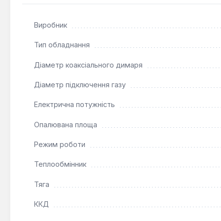
Цей конденсаційний котел є оптимальним рішенням для
Виробник
енергоефективність та стабільна робота. Він підходить 
Завдяки своїй конструкції та функціоналу, котел Vail
Тип обладнання
опалювального сезону.
Діаметр коаксіального димаря
Діаметр підключення газу
Електрична потужність
Опалювана площа
Режим роботи
Теплообмінник
Тяга
ККД