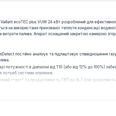
 Vaillant ecoTEC plus VUW 26 кВт розроблений для ефективн
ся на використанні прихованої теплоти конденсації водяної 
ати витрати палива. Апарат оснащений закритою камерою зго
iDetect постійно аналізує та підлаштовує співвідношення газ
лива.
ї потужності в діапазоні від 1:10 (або від 12% до 100%) за
х потреб системи опалення.
рячий старт" та продуктивність ГВП до 16.7 л/хв дозволяють
ення протягом 3 хвилин під час прийняття душу, забезпечую
ик виготовлений з високоякісної нержавіючої сталі, що забе
 літрів та система захисту від заклинювання насоса підвищу
сенсорним екраном та LED підсвічуванням, а також повнофо