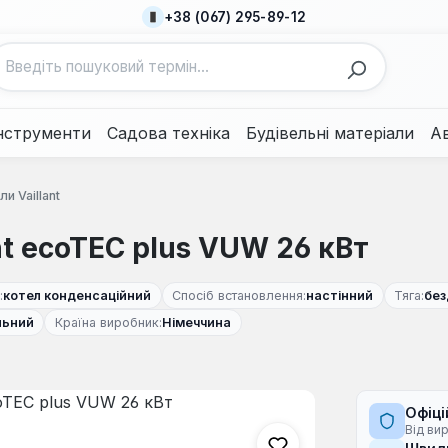
+38 (067) 295-89-12
нструменти
Садова техніка
Будівельні матеріали
А
ли Vaillant
nt ecoTEC plus VUW 26 кВт
:
котел конденсаційний
Спосіб встановлення:
настінний
Тяга:
без
льний
Країна виробник:
Німеччина
Офіці
Від ви