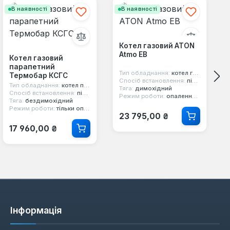
В наявності
В наявності
Котел газовий ATON
Atmo ЕВ
Котел газовий
парапетний
Тип обладнання:
котел газовий
Термобар КСГС
Спосіб встановлення:
підлоговий
Тип обладнання:
котел парапетний
Тяга:
димохідний
Спосіб встановлення:
підлоговий
Режим роботи:
опалення та гаряча вода
Тяга:
бездимохідний
Режим роботи:
тільки опалення
Звичайна ціна:
23 795,00 ₴
Звичайна ціна:
17 960,00 ₴
Інформація