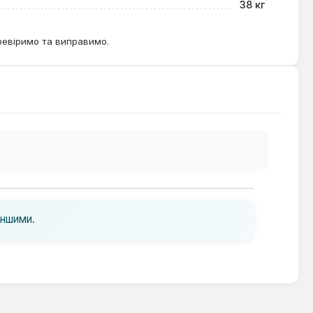
38 кг
ревіримо та виправимо.
іншими.