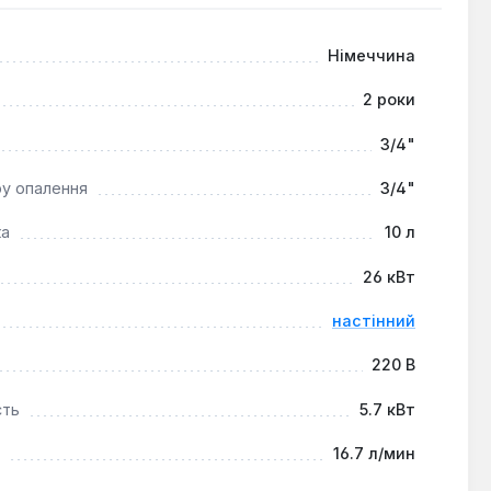
динків або дач, де важлива висока
Німеччина
м опалення, легко інтегруючись у різні конфігурації.
мат та економію ресурсів протягом усього
2 роки
3/4"
ру опалення
3/4"
ка
10 л
26 кВт
настінний
220 В
сть
5.7 кВт
16.7 л/мин