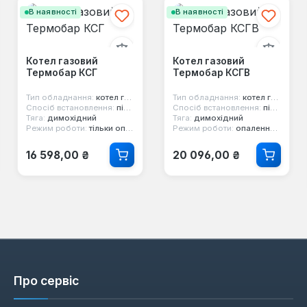
В наявності
В наявності
Котел газовий
Котел газовий
Термобар КСГ
Термобар КСГВ
Тип обладнання:
котел газовий
Тип обладнання:
котел газовий
Спосіб встановлення:
підлоговий
Спосіб встановлення:
підлоговий
Тяга:
димохідний
Тяга:
димохідний
Режим роботи:
тільки опалення
Режим роботи:
опалення та гаряча вода
Звичайна ціна:
Звичайна ціна:
16 598,00 ₴
20 096,00 ₴
Про сервіс