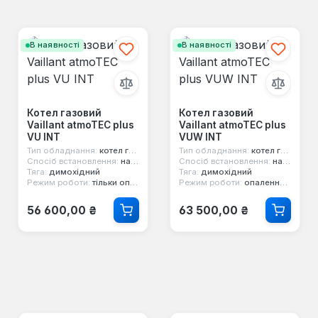
В наявності
В наявності
Котел газовий
Котел газовий
Vaillant atmoTEC plus
Vaillant atmoTEC plus
VU INT
VUW INT
Тип обладнання:
котел газовий
Тип обладнання:
котел газовий
Спосіб встановлення:
настінний
Спосіб встановлення:
настінний
Тяга:
димохідний
Тяга:
димохідний
Режим роботи:
тільки опалення
Режим роботи:
опалення та гаряча вода
Звичайна ціна:
Звичайна ціна:
56 600,00 ₴
63 500,00 ₴