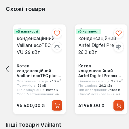
Схожі товари
Пропустити галерею продуктів
В наявності
В наявності
Котел
Котел
конденсаційний
конденсаційний
Vaillant ecoTEC plus
Airfel Digifel Premix
VU 26 кВт
26.2 кВт
Опалювана площа:
260 м²
Опалювана площа:
270 м²
Потужність:
26 кВт
Потужність:
26.2 кВт
Тип обладнання:
котел конденсаційний
Тип обладнання:
котел конденсаційний
Спосіб встановлення:
настінний
Спосіб встановлення:
настінний
Звичайна ціна:
Звичайна ціна:
95 400,00 ₴
41 968,00 ₴
Інші товари Vaillant