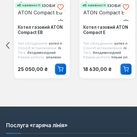
В наявності
В наявності
Котел газовий ATON
Котел газовий ATON
Compact ЕВ
Compact E
Тип обладнання:
котел парапетний
Тип обладнання:
котел парапетний
Спосіб встановлення:
підлоговий
Спосіб встановлення:
підлоговий
Тяга:
бездимохідний
Тяга:
бездимохідний
Режим роботи:
опалення та гаряча вода
Режим роботи:
тільки опалення
Звичайна ціна:
Звичайна ціна:
25 050,00 ₴
18 630,00 ₴
Послуга «гаряча лінія»