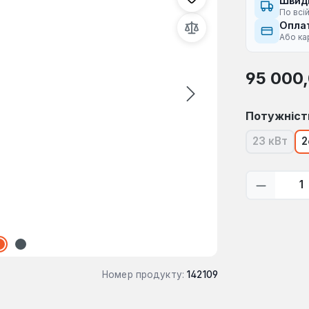
Швид
По всій
Оплат
Або ка
Звичайна ці
95 000
Виберіть
Потужніст
23 кВт
2
(Ця опці
Кількіс
Номер продукту:
142109