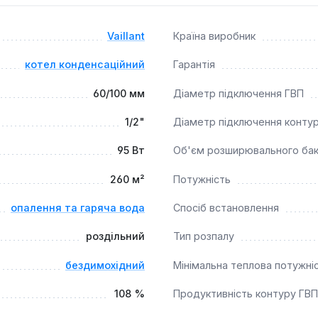
 опалення та гарячого водопостачання квартир, приватних бу
Vaillant
Країна виробник
як для нових будівель, так і для модернізації існуючих систе
lant ecoTEC plus VUW 26 кВт забезпечує комфортний мікроклі
котел конденсаційний
Гарантія
60/100 мм
Діаметр підключення ГВП
1/2"
Діаметр підключення конту
95 Вт
Об'єм розширювального ба
260 м²
Потужність
опалення та гаряча вода
Спосіб встановлення
роздільний
Тип розпалу
бездимохідний
Мінімальна теплова потужні
108 %
Продуктивність контуру ГВП