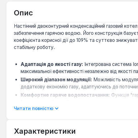
Опис
Настінний двоконтурний конденсаційний газовий котел
забезпечення гарячою водою. Його конструкція базуєть
коефіцієнта корисної дії до 109% та суттєво знижув
стабільну роботу.
Адаптація до якості газу:
Інтегрована система Ion
максимальної ефективності незалежно від якості па
Широкий діапазон модуляції:
Можливість модуляці
додаткову економію газу, адаптуючись до поточни
Комфортне гаряче водопостачання:
Функція "га
"намилювання" запобігає перемиканню котла на опал
Читати повністю
Надійність та довговічність:
Основний теплообмінн
корозії. Вбудований розширювальний бак об'ємом 10
Зручне керування:
Сучасна панель управління з 
Характеристики
та моніторинг роботи котла.