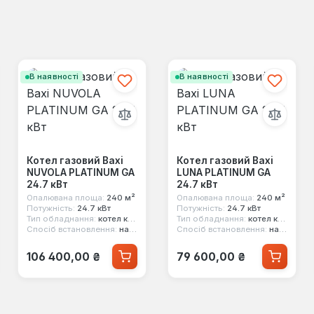
В наявності
В наявності
Котел газовий Baxi
Котел газовий Baxi
NUVOLA PLATINUM GA
LUNA PLATINUM GA
24.7 кВт
24.7 кВт
Опалювана площа:
240 м²
Опалювана площа:
240 м²
Потужність:
24.7 кВт
Потужність:
24.7 кВт
Тип обладнання:
котел конденсаційний
Тип обладнання:
котел конденсаційний
Спосіб встановлення:
настінний
Спосіб встановлення:
настінний
Звичайна ціна:
Звичайна ціна:
106 400,00 ₴
79 600,00 ₴