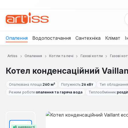
рейти до основного вмісту
Перейти до пошуку
Перейти до основної навігації
Опалення
Водопостачання
Сантехніка
Клімат
І
Artiss
Опалення
Котли та печі
Газові котли
Газові кот
Котел конденсаційний Vailla
Опалювана площа:
260 м²
Потужність:
26 кВт
Тип обладнання
Режим роботи:
опалення та гаряча вода
Теплообмінник:
розді
Пропустити галерею зображень
В наявності