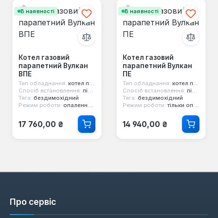
В наявності
В наявності
Котел газовий
Котел газовий
парапетний Вулкан
парапетний Вулкан
ВПЕ
ПЕ
Тип обладнання:
котел парапетний
Тип обладнання:
котел парапетний
Спосіб встановлення:
підлоговий
Спосіб встановлення:
підлоговий
Тяга:
бездимохідний
Тяга:
бездимохідний
Режим роботи:
опалення та гаряча вода
Режим роботи:
тільки опалення
Звичайна ціна:
Звичайна ціна:
17 760,00 ₴
14 940,00 ₴
Про сервіс