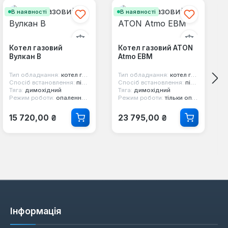
В наявності
В наявності
Котел газовий
Котел газовий ATON
Вулкан В
Atmo ЕВМ
Тип обладнання:
котел газовий
Тип обладнання:
котел газовий
Спосіб встановлення:
підлоговий
Спосіб встановлення:
підлоговий
Тяга:
димохідний
Тяга:
димохідний
Режим роботи:
опалення та гаряча вода
Режим роботи:
тільки опалення
Звичайна ціна:
Звичайна ціна:
15 720,00 ₴
23 795,00 ₴
Інформація