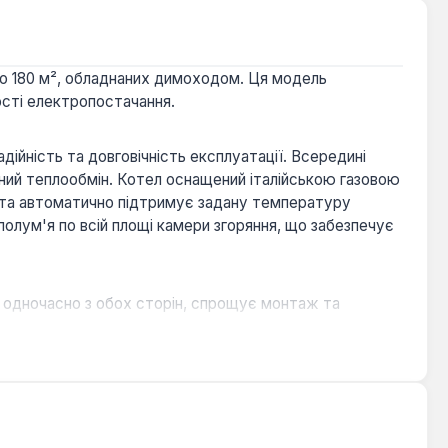
до 180 м², обладнаних димоходом. Ця модель
ості електропостачання.
ійність та довговічність експлуатації. Всередині
вний теплообмін. Котел оснащений італійською газовою
і та автоматично підтримує задану температуру
полум'я по всій площі камери згоряння, що забезпечує
бо одночасно з обох сторін, спрощує монтаж та
а та економічність роботи.
ідсутності тяги, запобігаючи потраплянню продуктів