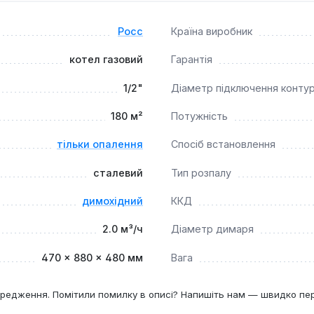
 для опалення та може інтегруватися як у відкриті, так і в 
ністю 18 кВт та витратою природного газу до 2.0 м³/год, ві
Росс
Країна виробник
е потрібна надійна та автономна система опалення з підклю
котел газовий
Гарантія
1/2"
Діаметр підключення конту
180 м²
Потужність
тільки опалення
Спосіб встановлення
сталевий
Тип розпалу
димохідний
ККД
2.0 м³/ч
Діаметр димаря
470 × 880 × 480 мм
Вага
редження. Помітили помилку в описі? Напишіть нам — швидко пе