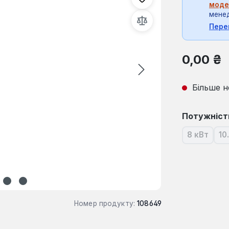
моде
мене
Пере
Звичайна ці
0,00 ₴
Більше н
Виберіть
Потужніст
8 кВт
10
(Ця опці
Номер продукту:
108649