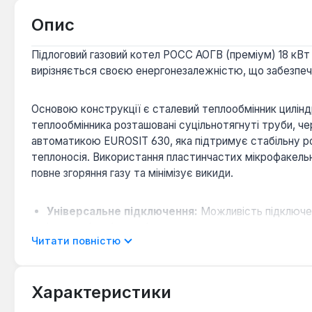
Опис
Підлоговий газовий котел РОСС АОГВ (преміум) 18 кВ
вирізняється своєю енергонезалежністю, що забезпечу
Основою конструкції є сталевий теплообмінник циліндр
теплообмінника розташовані суцільнотягнуті труби, ч
автоматикою EUROSIT 630, яка підтримує стабільну ро
теплоносія. Використання пластинчастих мікрофакельних
повне згоряння газу та мінімізує викиди.
Універсальне підключення:
Можливість підключенн
інтеграцію в існуючі системи.
Читати повністю
Високий ККД:
Коефіцієнт корисної дії становить 
Система контролю тяги:
Вбудований італійський 
згоряння в приміщення.
Характеристики