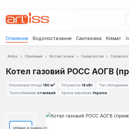
рейти до основного вмісту
Перейти до пошуку
Перейти до основної навігації
Опалення
Водопостачання
Сантехніка
Клімат
І
Artiss
Опалення
Котли та печі
Газові котли
Газові ко
Котел газовий РОСС АОГВ (пр
Опалювана площа:
180 м²
Потужність:
18 кВт
Тип обладнання:
Теплообмінник:
сталевий
Країна виробник:
Україна
Пропустити галерею зображень
Немає в наявності