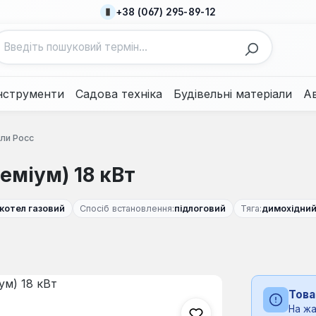
+38 (067) 295-89-12
нструменти
Садова техніка
Будівельні матеріали
А
тли Росс
еміум) 18 кВт
котел газовий
Спосіб встановлення:
підлоговий
Тяга:
димохідни
Това
На жа