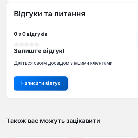
Відгуки та питання
0 з 0 відгуків
Середня оцінка 0 з 5 зірок
Залиште відгук!
Діліться своїм досвідом з іншими клієнтами.
Написати відгук
Також вас можуть зацікавити
Пропустити галерею продуктів