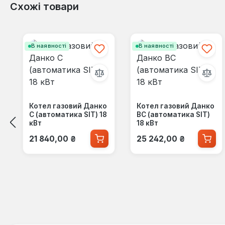
Схожі товари
Пропустити галерею продуктів
В наявності
В наявності
Котел газовий Данко
Котел газовий Данко
С (автоматика SIT) 18
ВС (автоматика SIT)
кВт
18 кВт
Звичайна ціна:
Звичайна ціна:
21 840,00 ₴
25 242,00 ₴