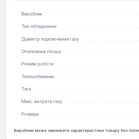
Цей одноконтурний газовий котел призначений виключно
МПа) системи водяного опалення. З номінальною потуж
Виробник
будинків, котеджів або інших побутових приміщень, д
Тип обладнання
Діаметр підключення газу
Опалювана площа
Режим роботи
Теплообмінник
Тяга
Макс. витрата газу
Розміри
Виробник може змінювати характеристики товару без попе