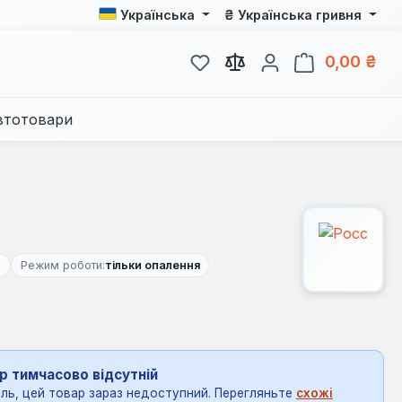
₴
Українська
Українська гривня
У вас є 0 у списку бажань
Кош
0,00 ₴
втотовари
й
Режим роботи:
тільки опалення
р тимчасово відсутній
ль, цей товар зараз недоступний. Перегляньте
схожі