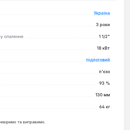
закриті (герметичні, що працюють під тиском до 0,3
н є оптимальним рішенням для опалення приватних
Україна
ченням до димоходу діаметром 130 мм.
3 роки
ру опалення
1 1/2"
18 кВт
підлоговий
п'єзо
93 %
130 мм
64 кг
ревіримо та виправимо.