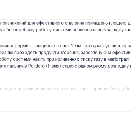
т призначений для ефективного опалення приміщень площею 
є безперебійну роботу системи опалення навіть за відсутн
ичної форми з товщиною стінок 2 мм, що гарантує високу над
ерез які проходять продукти згоряння, забезпечуючи ефекти
боту системи навіть при коливаннях тиску газу в магістрал
 пальників Polidoro (Італія) сприяє рівномірному розподілу 
я до системи опалення як з лівого, так і з правого боку, а
не менше 93%, що свідчить про ефективне використання палив
датчик тяги забезпечує автоматичне вимкнення котла у разі в