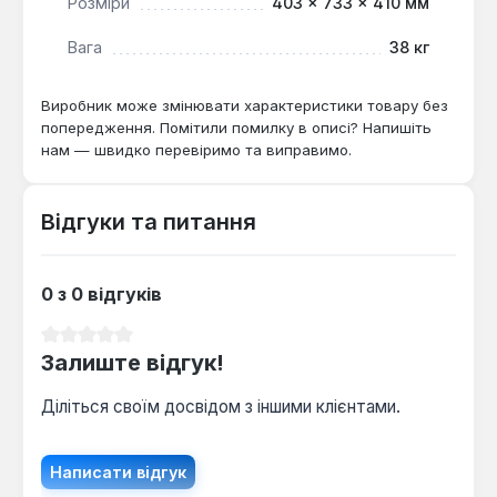
Розміри
403 × 733 × 410 мм
можливість точного контролю за температурним
режимом, особливо в поєднанні з
Вага
38 кг
низькотемпературними системами опалення,
такими як "тепла підлога".
Виробник може змінювати характеристики товару без
попередження. Помітили помилку в описі? Напишіть
нам — швидко перевіримо та виправимо.
Відгуки та питання
0 з 0 відгуків
Середня оцінка 0 з 5 зірок
Залиште відгук!
Діліться своїм досвідом з іншими клієнтами.
Написати відгук