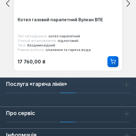
Котел газовий парапетний Вулкан ВПЕ
Тип обладнання:
котел парапетний
Спосіб встановлення:
підлоговий
Тяга:
бездимохідний
Режим роботи:
опалення та гаряча вода
Звичайна ціна:
17 760,00 ₴
Послуга «гаряча лінія»
Про сервіс
Інформація