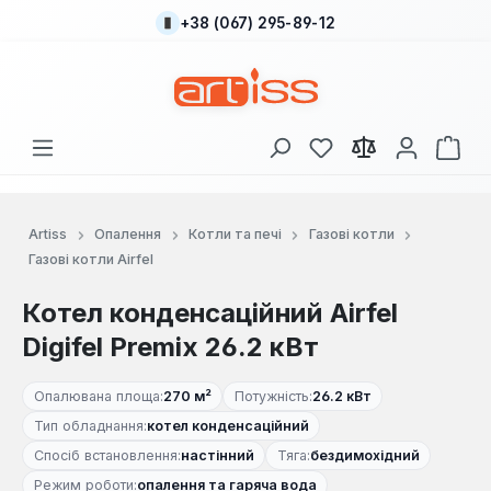
+38 (067) 295-89-12
Перейти до основного вмісту
У вас є 0 у списку
Кош
Artiss
Опалення
Котли та печі
Газові котли
Газові котли Airfel
Котел конденсаційний Airfel
Digifel Premix 26.2 кВт
Опалювана площа:
270 м²
Потужність:
26.2 кВт
Тип обладнання:
котел конденсаційний
Спосіб встановлення:
настінний
Тяга:
бездимохідний
Режим роботи:
опалення та гаряча вода