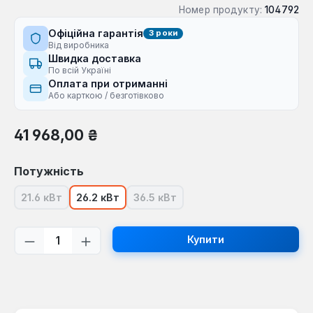
Номер продукту:
104792
Офіційна гарантія
3 роки
Від виробника
Швидка доставка
По всій Україні
Оплата при отриманні
Або карткою / безготівково
Звичайна ціна:
41 968,00 ₴
Виберіть
Потужність
21.6 кВт
26.2 кВт
36.5 кВт
(Ця опція наразі недоступна.)
(Ця опція наразі недоступна.)
Кількість товару: Введіть потрібну кі
Купити