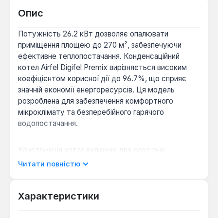
Опис
Потужність 26.2 кВт дозволяє опалювати
приміщення площею до 270 м², забезпечуючи
ефективне теплопостачання. Конденсаційний
котел Airfel Digifel Premix вирізняється високим
коефіцієнтом корисної дії до 96.7%, що сприяє
значній економії енергоресурсів. Ця модель
розроблена для забезпечення комфортного
мікроклімату та безперебійного гарячого
водопостачання.
Конструкція котла включає два роздільні
теплообмінники, виготовлені з високоякісної
Читати повністю
нержавіючої сталі, що гарантує їхню довговічність
та стійкість до корозії. Інноваційна технологія
Premix-пальника забезпечує повне попереднє
Характеристики
змішування газу та повітря, що призводить до
ефективного згоряння палива, мінімізації викидів