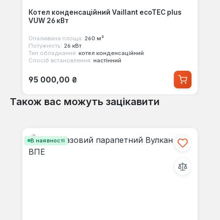
Котел конденсаційний Vaillant ecoTEC plus
VUW 26 кВт
Опалювана площа:
260 м²
Потужність:
26 кВт
Тип обладнання:
котел конденсаційний
Спосіб встановлення:
настінний
Звичайна ціна:
95 000,00 ₴
Також вас можуть зацікавити
Пропустити галерею продуктів
В наявності