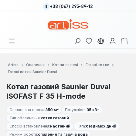
+38 (067) 295-89-12
Перейти до основного вмісту
У вас є 0 у списку
Кош
Artiss
Опалення
Котли та печі
Газові котли
Газові котли Saunier Duval
Котел газовий Saunier Duval
ISOFAST F 35 H-mode
Опалювана площа:
350 м²
Потужність:
35 кВт
Тип обладнання:
котел газовий
Спосіб встановлення:
настінний
Тяга:
бездимохідний
Режим роботи:
опалення та гаряча вода