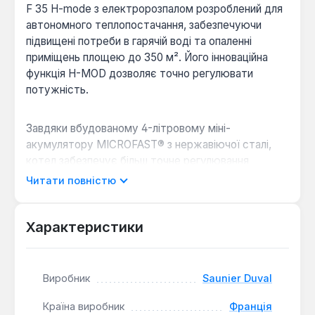
F 35 H-mode з електророзпалом розроблений для
автономного теплопостачання, забезпечуючи
підвищені потреби в гарячій воді та опаленні
приміщень площею до 350 м². Його інноваційна
функція H-MOD дозволяє точно регулювати
потужність.
Завдяки вбудованому 4-літровому міні-
акумулятору MICROFAST® з нержавіючої сталі,
котел забезпечує більш точне регулювання
температури гарячої води та скорочує час
Читати повністю
очікування її нагріву. Модель комплектується
пультом дистанційного керування з вбудованим
кімнатним терморегулятором та тижневою
Характеристики
програмою. Котел має закриту камеру згоряння
та високий ККД 91%. Функція H-MOD забезпечує
широкий діапазон модуляції потужності (від 5.8 до
Виробник
Saunier Duval
35 кВт), що оптимізує опалення при низьких
навантаженнях, зменшує кількість циклів
Країна виробник
Франція