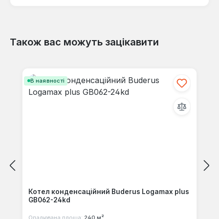
Також вас можуть зацікавити
Відгуків не знайдено. Поділіться
своїми знаннями з іншими.
Пропустити галерею продуктів
В наявності
Котел конденсаційний Buderus Logamax plus
GB062-24kd
Опалювана площа:
240 м²