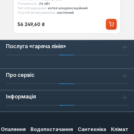
Потужність:
24 кВт
Тип обладнання:
котел конденсаційний
Спосіб встановлення:
настінний
Звичайна ціна:
56 249,60 ₴
Послуга «гаряча лінія»
Про сервіс
Інформація
Опалення
Водопостачання
Сантехніка
Клімат