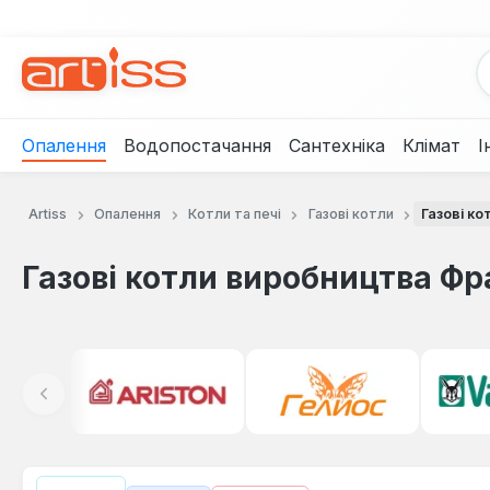
рейти до основного вмісту
Перейти до пошуку
Перейти до основної навігації
Опалення
Водопостачання
Сантехніка
Клімат
І
Artiss
Опалення
Котли та печі
Газові котли
Газові ко
Газові котли виробництва Фр