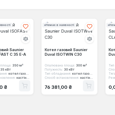
явності
Немає в наявності
Нем
овий Saunier
Котел газовий Saunier
Кот
FAST C 35 E-A
Duval ISOTWIN C30
Du
площа:
350 м²
Опалювана площа:
300 м²
Тип
35 кВт
Потужність:
30 кВт
Спо
ання:
котел газовий
Тип обладнання:
котел газовий
Тяга
новлення:
настінний
Спосіб встановлення:
настінний
Реж
 ціна:
Звичайна ціна:
Зв
00 ₴
76 381,00 ₴
0,