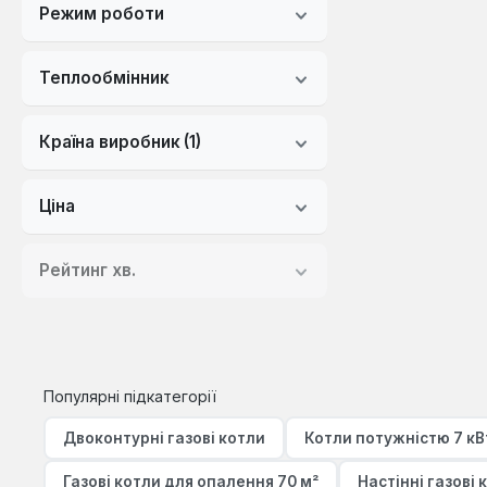
Режим роботи
Теплообмінник
Країна виробник
(1)
Ціна
Рейтинг хв.
Популярні підкатегорії
Двоконтурні газові котли
Котли потужністю 7 кВ
Газові котли для опалення 70 м²
Настінні газові 