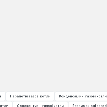
т
Парапетні газові котли
Конденсаційні газові котли
котли
Одноконтурні газові котли
Бездимохідні газов