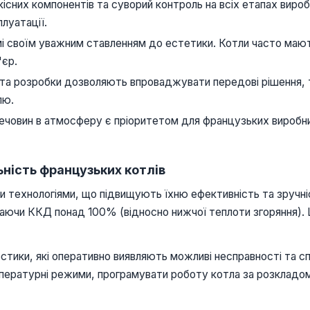
існих компонентів та суворий контроль на всіх етапах вир
плуатації.
і своїм уважним ставленням до естетики. Котли часто мають
'єр.
та розробки дозволяють впроваджувати передові рішення, та
лю.
ечовин в атмосферу є пріоритетом для французьких виробни
ьність французьких котлів
и технологіями, що підвищують їхню ефективність та зручні
аючи ККД понад 100% (відносно нижчої теплоти згоряння). 
стики, які оперативно виявляють можливі несправності та с
ратурні режими, програмувати роботу котла за розкладом 