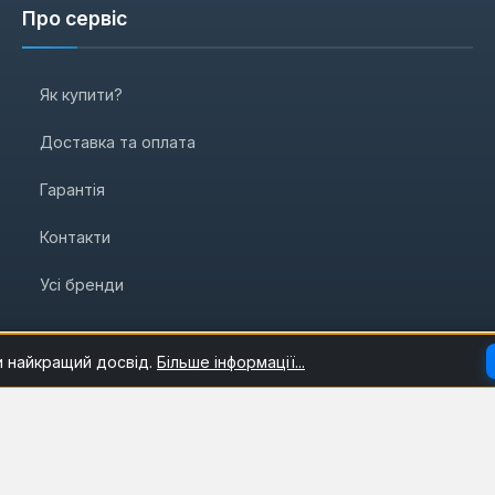
Про сервіс
Як купити?
Доставка та оплата
Гарантія
Контакти
Усі бренди
и найкращий досвід.
Більше інформації...
нтехніка
Клімат
Інструменти
Садова техніка
Б