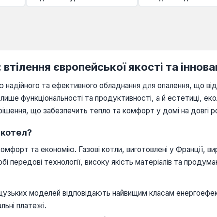
 втілення європейської якості та іннова
ію надійного та ефективного обладнання для опалення, що в
лише функціональності та продуктивності, а й естетиці, екол
ішення, що забезпечить тепло та комфорт у домі на довгі р
 котел?
омфорт та економію. Газові котли, виготовлені у Франції, ви
і передові технології, високу якість матеріалів та продум
цузьких моделей відповідають найвищим класам енергоефект
льні платежі.