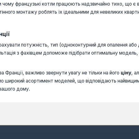
ки чому французькі котли працюють надзвичайно тихо, що є
тінного монтажу роблять їх ідеальними для невеликих кварт
нції
рахувати потужність, тип (одноконтурний для опалення або д
льтація з фахівцем допоможе підібрати оптимальну модель,
а Франції, важливо звернути увагу не тільки на його
ціну
, а
мо широкий асортимент моделей, що відповідають найвищим
 вашого дому.