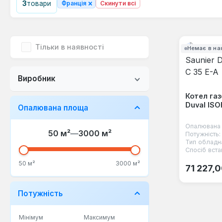
×
3
товари
Франція
Скинути всі
Тільки в наявності
Немає в на
Виробник
Котел газ
Duval ISO
Опалювана площа
Опалювана 
50 м²
—
3000 м²
Потужність:
Тип обладн
Спосіб вста
Звичайна
50 м²
3000 м²
71 227,
Потужність
Мінімум
Максимум