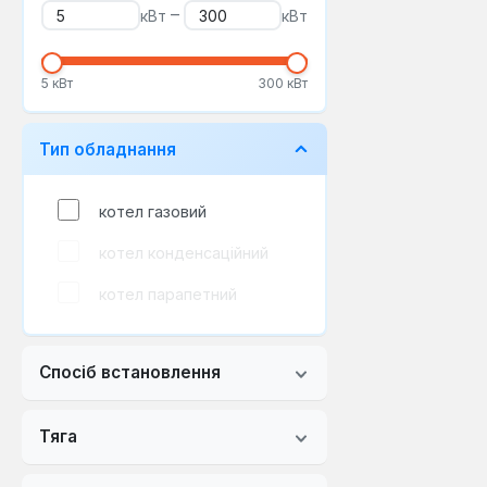
–
кВт
кВт
5 кВт
300 кВт
Тип обладнання
котел газовий
котел конденсаційний
котел парапетний
Спосіб встановлення
Тяга