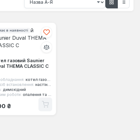
ає в наявності
ел газовий Saunier
val THEMA CLASSIC C
 обладнання:
котел газовий
сіб встановлення:
настінний
:
димохідний
им роботи:
опалення та гаряча вода
ичайна ціна:
00 ₴