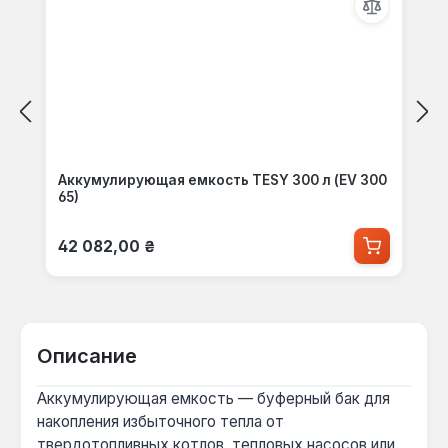
Аккумулирующая емкость TESY 300 л (EV 300
65)
Обычная цена:
42 082,00 ₴
Описание
Аккумулирующая емкость — буферный бак для
накопления избыточного тепла от
твердотопливных котлов, тепловых насосов или