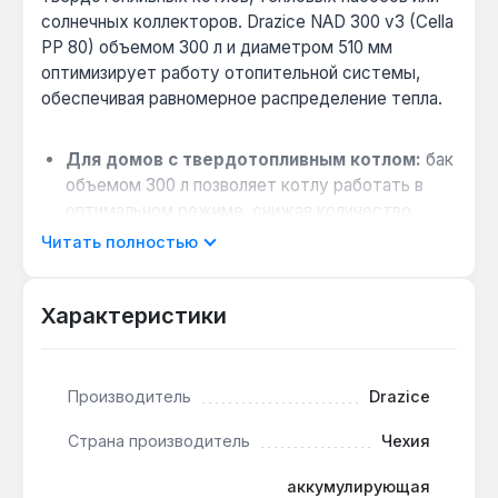
солнечных коллекторов. Drazice NAD 300 v3 (Cella
PP 80) объемом 300 л и диаметром 510 мм
оптимизирует работу отопительной системы,
обеспечивая равномерное распределение тепла.
Для домов с твердотопливным котлом:
бак
объемом 300 л позволяет котлу работать в
оптимальном режиме, снижая количество
загрузок топлива и уменьшая образование
Читать полностью
сажи.
Гибкость подключения:
шесть патрубков
Характеристики
6/4", один 1" и четыре 1/2" дают возможность
интегрировать емкость в сложные схемы с
несколькими контурами отопления.
Производитель
Drazice
Возможность резервного нагрева:
патрубки
6/4" подходят для установки электрических
Страна производитель
Чехия
ТЭНов серии TJ (приобретаются отдельно),
что позволяет увеличить суммарную
аккумулирующая