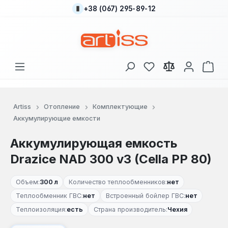
+38 (067) 295-89-12
Перейти к основному содержанию
У вас есть товары
В к
Artiss
Отопление
Комплектующие
Аккумулирующие емкости
Аккумулирующая емкость
Drazice NAD 300 v3 (Cella PP 80)
Объем:
300 л
Количество теплообменников:
нет
Теплообменник ГВС:
нет
Встроенный бойлер ГВС:
нет
Теплоизоляция:
есть
Страна производитель:
Чехия