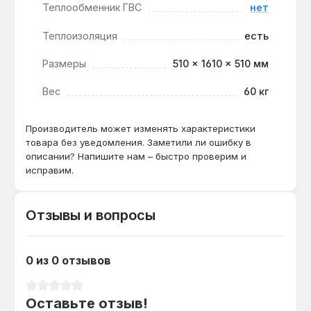
Теплообменник ГВС
нет
Подходит ли для системы с солнечными
коллекторами?
Теплоизоляция
есть
Да — объем 300 л и шесть патрубков 6/4"
Размеры
510 × 1610 × 510 мм
позволяют подключить коллекторы и
накапливать избыточное тепло для
Вес
60 кг
отопления.
Производитель может изменять характеристики
товара без уведомления. Заметили ли ошибку в
Можно ли установить без электрического
описании? Напишите нам – быстро проверим и
ТЭНа?
исправим.
Да — емкость работает как буферный бак
без дополнительного нагрева, но патрубки
Отзывы и вопросы
6/4" предусмотрены для установки ТЭНов
серии TJ при необходимости.
0 из 0 отзывов
Средний рейтинг 0 из 5 звезд
Оставьте отзыв!