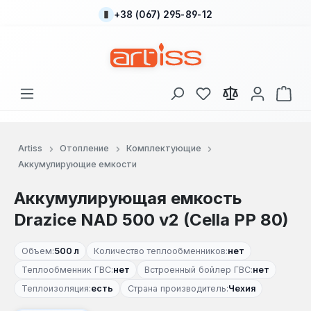
+38 (067) 295-89-12
Перейти к основному содержанию
У вас есть товары
В к
Artiss
Отопление
Комплектующие
Аккумулирующие емкости
Аккумулирующая емкость
Drazice NAD 500 v2 (Cella PP 80)
Объем:
500 л
Количество теплообменников:
нет
Теплообменник ГВС:
нет
Встроенный бойлер ГВС:
нет
Теплоизоляция:
есть
Страна производитель:
Чехия