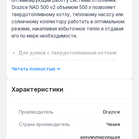
оптимизирующий работу системы отопления.
Drazice NAD 500 v2 объемом 500 л позволяет
твердотопливному котлу, тепловому насосу или
солнечному коллектору работать в оптимальном
режиме, накапливая избыточное тепло и отдавая
его по мере необходимости.
Для домов с твердотопливным котлом:
объем 500 л снижает количество загрузок
топлива до 1-2 раз в сутки, обеспечивая
Читать полностью
стабильную температуру в помещении без
перепадов.
Характеристики
Совместимость с тепловыми насосами:
благодаря теплоизоляции из полиуретановой
пены 80 мм потери тепла минимальны, что
повышает COP системы в межсезонье.
Производитель
Drazice
Возможность расширения:
предусмотрено
Страна производитель
Чехия
подключение электрического ТЭНа серии TJ
6/4" мощностью до 9 кВт — для догрева при
аккумулирующая