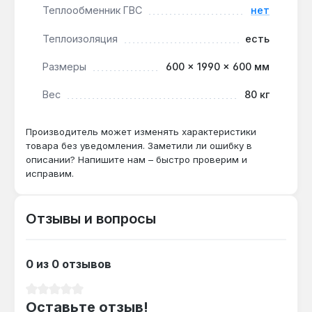
Теплообменник ГВС
нет
Подходит ли для системы с солнечными
коллекторами?
Теплоизоляция
есть
Да — объем 500 л и теплоизоляция 80 мм
Размеры
600 × 1990 × 600 мм
обеспечивают аккумуляцию тепла на 12-24
часа при отсутствии солнца, что типично для
Вес
80 кг
пасмурной погоды.
Производитель может изменять характеристики
товара без уведомления. Заметили ли ошибку в
Какой ТЭН подходит для этой модели?
описании? Напишите нам – быстро проверим и
Электрический нагреватель серии TJ 6/4"
исправим.
мощностью до 9 кВт — устанавливается в
штатное отверстие, позволяет догрев до 85
Отзывы и вопросы
°C при недостатке внешнего тепла.
0 из 0 отзывов
Выдерживает ли давление в системе
отопления?
Средний рейтинг 0 из 5 звезд
Да — максимальное рабочее давление 4 бар
Оставьте отзыв!