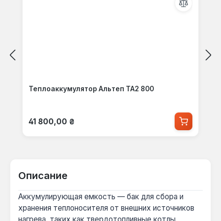
Теплоаккумулятор Альтеп ТА2 800
Обычная цена:
41 800,00 ₴
Описание
Аккумулирующая емкость — бак для сбора и
хранения теплоносителя от внешних источников
нагрева, таких как твердотопливные котлы,