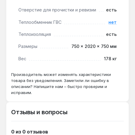
необходимо аккумулировать избыточное тепло от
твердотопливного котла в ночное время.
Отверстие для прочистки и ревизии
есть
Производство — Чехия. Гарантия 5 лет, доставка
Теплообменник ГВС
нет
по Украине.
Теплоизоляция
есть
Подходит ли для подключения к
Размеры
750 × 2020 × 750 мм
тепловому насосу?
Вес
178 кг
Да — два теплообменника площадью 1.5 м²
каждый и патрубки 5/4" обеспечивают
совместимость с насосами мощностью до
Производитель может изменять характеристики
20 кВт.
товара без уведомления. Заметили ли ошибку в
описании? Напишите нам – быстро проверим и
исправим.
Какой объем нужен для дома 300 м²?
Емкость 750 л аккумулирует тепло от
Отзывы и вопросы
твердотопливного котла 30 кВт на 4-6 часов
работы без дозагрузки — достаточно для
поддержания температуры 20-22 °C.
0 из 0 отзывов