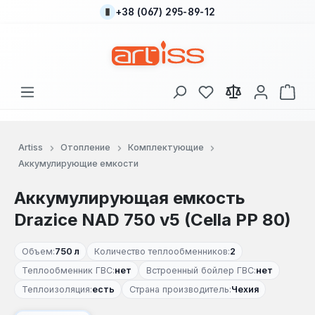
+38 (067) 295-89-12
Перейти к основному содержанию
У вас есть товары
В к
Artiss
Отопление
Комплектующие
Аккумулирующие емкости
Аккумулирующая емкость
Drazice NAD 750 v5 (Cella PP 80)
Объем:
750 л
Количество теплообменников:
2
Теплообменник ГВС:
нет
Встроенный бойлер ГВС:
нет
Теплоизоляция:
есть
Страна производитель:
Чехия