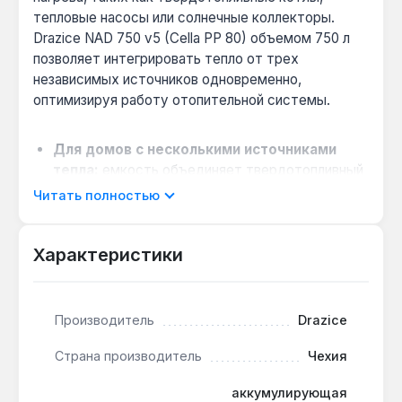
тепловые насосы или солнечные коллекторы.
Drazice NAD 750 v5 (Cella PP 80) объемом 750 л
позволяет интегрировать тепло от трех
независимых источников одновременно,
оптимизируя работу отопительной системы.
Для домов с несколькими источниками
тепла:
емкость объединяет твердотопливный
котел, тепловой насос и солнечные
Читать полностью
коллекторы — каждый через отдельный
патрубок, что снижает затраты на топливо до
Характеристики
30%.
Выбор между электрическим ТЭНом и
внешним источником:
фланец с
межцентровым расстоянием 210 мм позволяет
Производитель
Drazice
установить ТЭН серии TPK до 12 кВт или TJ
Страна производитель
Чехия
6/4" до 9 кВт — для резервного нагрева при
отключении основного источника.
аккумулирующая