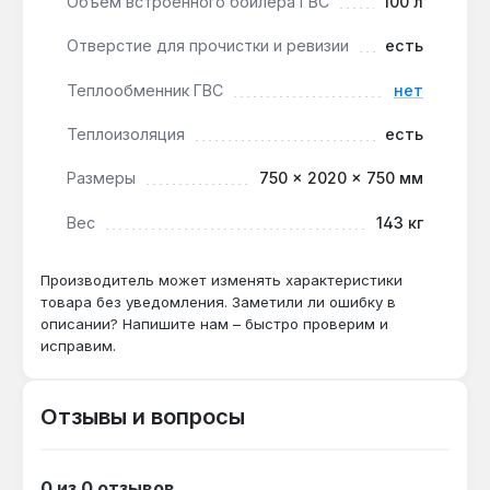
Объем встроенного бойлера ГВС
100 л
Производство — Чехия. Гарантия 5 лет, доставка
по Украине.
Отверстие для прочистки и ревизии
есть
Теплообменник ГВС
нет
Подходит ли для системы с тепловым
Теплоизоляция
есть
насосом «воздух-вода»?
Да — пять патрубков 5/4" и два 1"
Размеры
750 × 2020 × 750 мм
обеспечивают подключение
Вес
143 кг
низкотемпературного контура теплового
насоса без дополнительных переходников.
Производитель может изменять характеристики
товара без уведомления. Заметили ли ошибку в
Как часто нужно проверять магниевый
описании? Напишите нам – быстро проверим и
анод в бойлере 100 л?
исправим.
Рекомендуется осмотр раз в 1–2 года — при
толщине менее 10 мм анод заменяют, что
Отзывы и вопросы
предотвращает коррозию эмалированного
бака.
0 из 0 отзывов