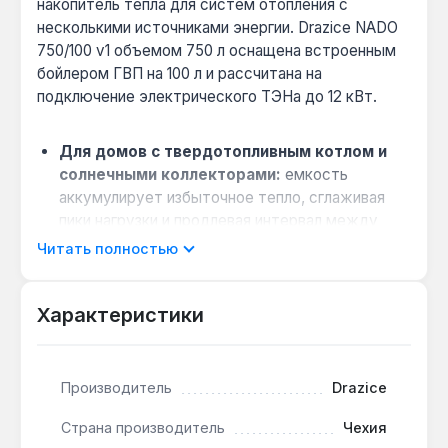
накопитель тепла для систем отопления с
несколькими источниками энергии. Drazice NADO
750/100 v1 объемом 750 л оснащена встроенным
бойлером ГВП на 100 л и рассчитана на
подключение электрического ТЭНа до 12 кВт.
Для домов с твердотопливным котлом и
солнечными коллекторами:
емкость
аккумулирует избыточное тепло, сглаживая
пики нагрузки и продлевая интервал между
загрузками топлива до 8–12 часов.
Читать полностью
Когда нужна интеграция нескольких
источников:
пять патрубков 5/4", два 1" и два
Характеристики
1/2" позволяют одновременно подключать
котел, тепловой насос, солнечные панели и
резервный ТЭН без переделки схемы.
Производитель
Drazice
Совместимость с системами «теплый
пол»:
буферный объем 750 л стабилизирует
Страна производитель
Чехия
температуру обратки, предотвращая перегрев