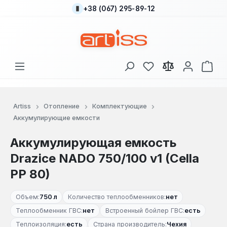
+38 (067) 295-89-12
Перейти к основному содержанию
У вас есть товары
В к
Artiss
Отопление
Комплектующие
Аккумулирующие емкости
Аккумулирующая емкость
Drazice NADO 750/100 v1 (Cella
PP 80)
Объем:
750 л
Количество теплообменников:
нет
Теплообменник ГВС:
нет
Встроенный бойлер ГВС:
есть
Теплоизоляция:
есть
Страна производитель:
Чехия