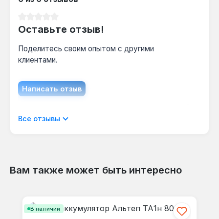
Можно ли установить ТЭН мощностью 12
Средний рейтинг 0 из 5 звезд
кВт без отдельного щита?
Оставьте отзыв!
Да — фланец рассчитан на монтаж ТЭНа до
Поделитесь своим опытом с другими
12 кВт, но для такой мощности требуется
клиентами.
отдельный автомат на 25 А и кабель
сечением 4 мм².
Написать отзыв
Отображать отзывы только на текущем
Все отзывы
языке.
Вам также может быть интересно
Отзывов не найдено. Делитесь
Пропустить галерею продуктов
своими мыслями с другими.
В наличии