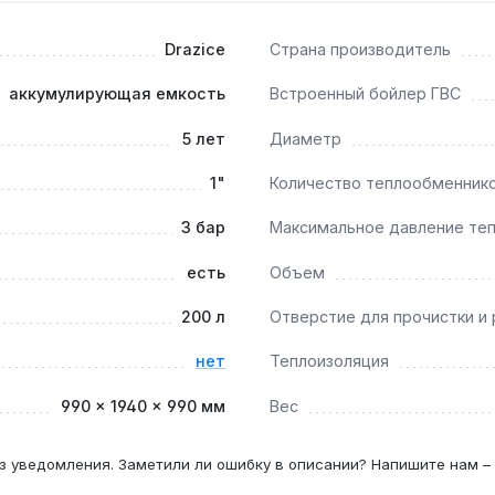
00 м² с твердотопливным котлом и потребностью в горячей
о использования (душ, кухня). Производство — Чехия. Гарант
Drazice
Страна производитель
аккумулирующая емкость
Встроенный бойлер ГВС
 мощностью 10 кВт?
5 лет
Диаметр
 максимальное давление 10 бар совместимы с тепловыми нас
1"
Количество теплообменник
3 бар
Максимальное давление те
ом бойлере?
более жесткой воде (свыше 7 °dH) — ежегодно, иначе корроз
есть
Объем
200 л
Отверстие для прочистки и 
нет
Теплоизоляция
тла, только с ТЭНами?
озволяют использовать емкость как электрокотел для отопл
990 × 1940 × 990 мм
Вес
з уведомления. Заметили ли ошибку в описании? Напишите нам –