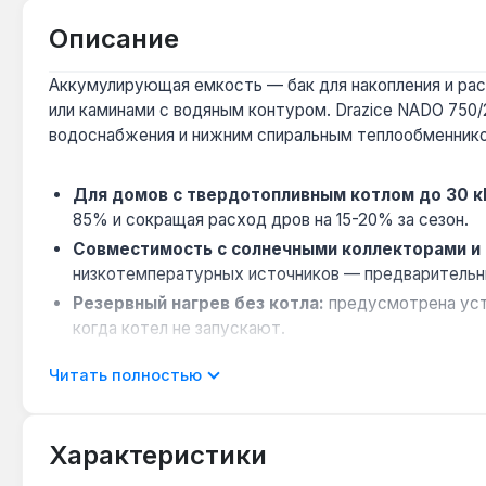
Описание
Аккумулирующая емкость — бак для накопления и рас
или каминами с водяным контуром. Drazice NADO 750
водоснабжения и нижним спиральным теплообменнико
Для домов с твердотопливным котлом до 30 к
85% и сокращая расход дров на 15-20% за сезон.
Совместимость с солнечными коллекторами и
низкотемпературных источников — предварительный
Резервный нагрев без котла:
предусмотрена уст
когда котел не запускают.
Обслуживание теплоизоляции:
съемный полиурет
Читать полностью
ежегодной замене магниевого анода.
Ограничение по давлению:
максимальное рабочее
многоквартирных домов) требуется редуктор на в
Характеристики