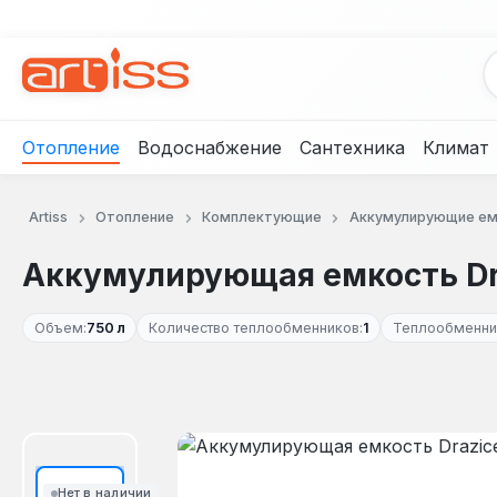
рейти к основному содержанию
Перейти к поиску
Перейти к основной навигации
Отопление
Водоснабжение
Сантехника
Климат
Artiss
Отопление
Комплектующие
Аккумулирующие ем
Аккумулирующая емкость Draz
Объем:
750 л
Количество теплообменников:
1
Теплообменни
Пропустить галерею изображений
Нет в наличии