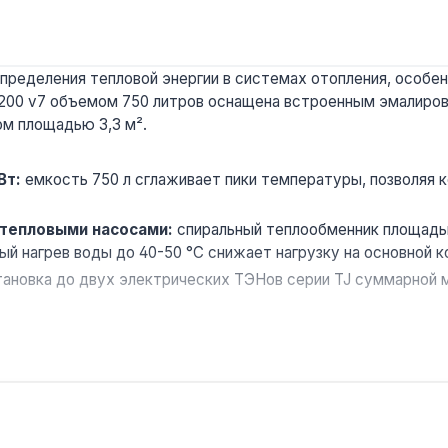
пределения тепловой энергии в системах отопления, особе
/200 v7 объемом 750 литров оснащена встроенным эмалиров
м площадью 3,3 м².
Вт:
емкость 750 л сглаживает пики температуры, позволяя
 тепловыми насосами:
спиральный теплообменник площадью
 нагрев воды до 40-50 °C снижает нагрузку на основной к
ановка до двух электрических ТЭНов серии TJ суммарной м
ановый кожух толщиной 80 мм на молнии позволяет осматр
 давление емкости 3 бара — для систем с более высоким д
ходе.