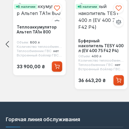
В наличии
В наличии
Теплоаккумулятор
Альтеп ТА1н 800
Буферный
Объем:
800 л
накопитель TESY 400
Количество теплообменников:
1
л (EV 400 75 F42 P4)
Теплообменник ГВС:
нет
Встроенный бойлер ГВС:
нет
Объем:
400 л
Количество теплообменников:
Обычная цена:
Теплообменник ГВС:
нет
33 900,00 ₴
Встроенный бойлер ГВС:
нет
Обычная цена:
36 643,20 ₴
Горячая линия обслуживания