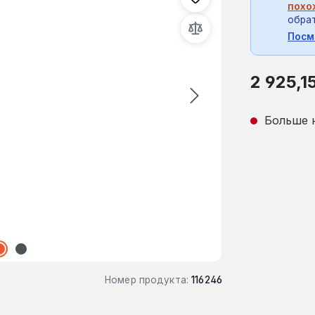
похо
обрат
Посм
Обычная це
2 925,1
Больше 
Номер продукта:
116246