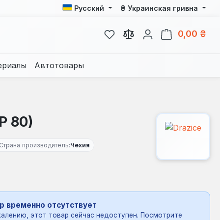
₴
Русский
Украинская гривна
У вас есть товары из спис
В к
0,00 ₴
ериалы
Автотовары
P 80)
Страна производитель:
Чехия
р временно отсутствует
алению, этот товар сейчас недоступен. Посмотрите