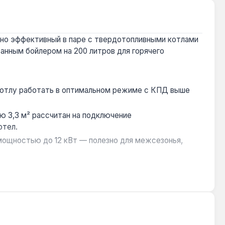
нно эффективный в паре с твердотопливными котлами
анным бойлером на 200 литров для горячего
 котлу работать в оптимальном режиме с КПД выше
 3,3 м² рассчитан на подключение
отел.
ощностью до 12 кВт — полезно для межсезонья,
ивать бак без демонтажа всей изоляции — удобно при
авлением (например, центральное отопление