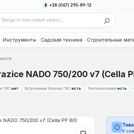
+38 (067) 295-89-12
Инструменты
Садовая техника
Строительные мат
кости
ice NADO 750/200 v7 (Cella P
к ГВС:
нет
Встроенный бойлер ГВС:
есть
Теплоизоляция:
есть
Това
К сож