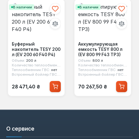
В наличии
В наличии
Буферный
Аккумулирующая
накопитель TESY 200
емкость TESY 800 л
л (EV 200 60 F40 P4)
(EV 800 99 F43 TP3)
Объем:
200 л
Объем:
800 л
нет
Количество теплообменников:
нет
Количество теплообменников:
н
Теплообменник ГВС:
нет
Теплообменник ГВС:
нет
Встроенный бойлер ГВС:
нет
Встроенный бойлер ГВС:
нет
Обычная цена:
Обычная цена:
28 471,40 ₴
70 267,50 ₴
О сервисе