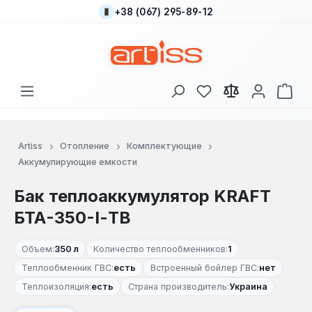
+38 (067) 295-89-12
Перейти к основному содержанию
У вас есть товары
В к
Artiss
Отопление
Комплектующие
Аккумулирующие емкости
Бак теплоаккумулятор KRAFT
БТА-350-І-TB
Объем:
350 л
Количество теплообменников:
1
Теплообменник ГВС:
есть
Встроенный бойлер ГВС:
нет
Теплоизоляция:
есть
Страна производитель:
Украина