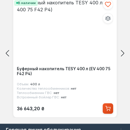
В наличии
Буферный накопитель TESY 400 л (EV 400 75
F42 P4)
Объем:
400 л
Количество теплообменников:
нет
Теплообменник ГВС:
нет
Встроенный бойлер ГВС:
нет
Обычная цена:
36 643,20 ₴
Горячая линия обслуживания