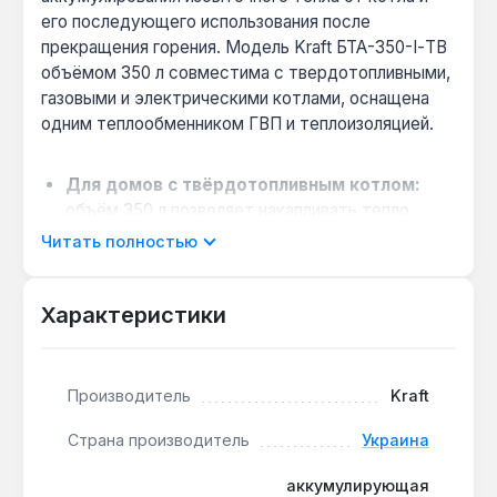
его последующего использования после
прекращения горения. Модель Kraft БТА-350-І-TB
объёмом 350 л совместима с твердотопливными,
газовыми и электрическими котлами, оснащена
одним теплообменником ГВП и теплоизоляцией.
Для домов с твёрдотопливным котлом:
объём 350 л позволяет накапливать тепло
после протопки и поддерживать температуру
Читать полностью
в помещении до 6-8 часов без повторной
загрузки дров, снижая расход топлива на 15-
Характеристики
20%.
Совместимость с электрическим ТЭНом:
предусмотрена возможность подключения
ТЭНа для догрева воды в межсезонье или при
Производитель
Kraft
отключении основного котла — полезно для
Страна производитель
Украина
дач с нерегулярным проживанием.
Обслуживание без демонтажа:
ревизионный
аккумулирующая