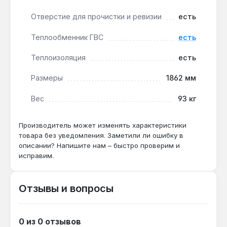
котлом 24 кВт?
Отверстие для прочистки и ревизии
есть
Да — объём 350 л и давление 3 бар
обеспечивают буферную ёмкость для
Теплообменник ГВС
есть
сглаживания пиковых нагрузок при отоплении
дома до 150 м².
Теплоизоляция
есть
Размеры
1862 мм
Как часто нужно чистить бак?
Вес
93 кг
При использовании с твёрдотопливным
котлом — раз в 1-2 года через ревизионный
люк, при газовом или электрическом — раз в
Производитель может изменять характеристики
3-5 лет.
товара без уведомления. Заметили ли ошибку в
описании? Напишите нам – быстро проверим и
исправим.
Отзывы и вопросы
0 из 0 отзывов