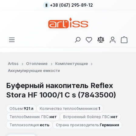
+38 (067) 295-89-12
Перейти к основному содержанию
У вас есть товары
В к
Artiss
Отопление
Комплектующие
Аккумулирующие емкости
Буферный накопитель Reflex
Stora HF 1000/1 C s (7843500)
Объем:
921 л
Количество теплообменников:
1
Теплообменник ГВС:
нет
Встроенный бойлер ГВС:
нет
Теплоизоляция:
есть
Страна производитель:
Германия