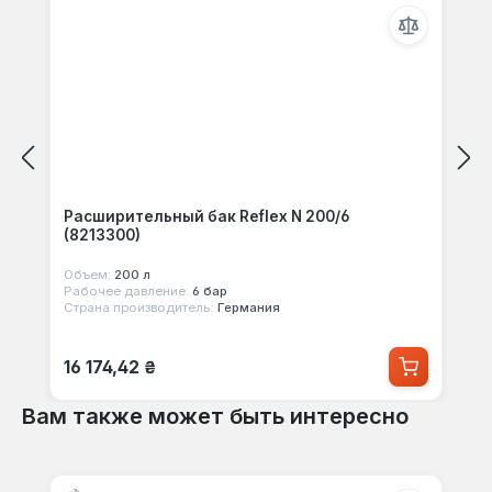
Расширительный бак Reflex N 200/6
(8213300)
Объем:
200 л
Рабочее давление:
6 бар
Страна производитель:
Германия
Обычная цена:
16 174,42 ₴
Вам также может быть интересно
Пропустить галерею продуктов