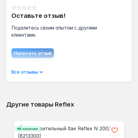
ежегодно, иначе слой накипи 5 мм снижает
эффективность на 8-10%.
Средний рейтинг 0 из 5 звезд
Оставьте отзыв!
Поделитесь своим опытом с другими
клиентами.
Написать отзыв
Отображать отзывы только на текущем
Все отзывы
языке.
Другие товары Reflex
Отзывов не найдено. Делитесь
Пропустить галерею продуктов
своими мыслями с другими.
В наличии