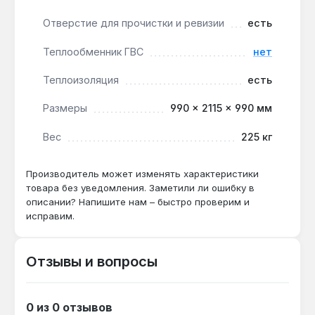
промышленных цехов, где требуется
стабилизация температуры и снижение расхода
Отверстие для прочистки и ревизии
есть
топлива. Производство — Германия. Гарантия 1
Теплообменник ГВС
нет
год, доставка по Украине.
Теплоизоляция
есть
Подходит ли для системы с тепловым
Размеры
990 × 2115 × 990 мм
насосом мощностью 12 кВт?
Вес
225 кг
Да — объем 921 л и теплообменник на 16 бар
обеспечивают буферизацию на 2-3 часа
работы насоса при дельте 10 °C,
Производитель может изменять характеристики
предотвращая частые пуски компрессора.
товара без уведомления. Заметили ли ошибку в
описании? Напишите нам – быстро проверим и
исправим.
Как часто нужно чистить ревизионный
люк?
Отзывы и вопросы
При использовании с твердотопливным
котлом и воде жесткостью до 7 °dH — раз в
2 года; при жесткости выше 10 °dH —
0 из 0 отзывов