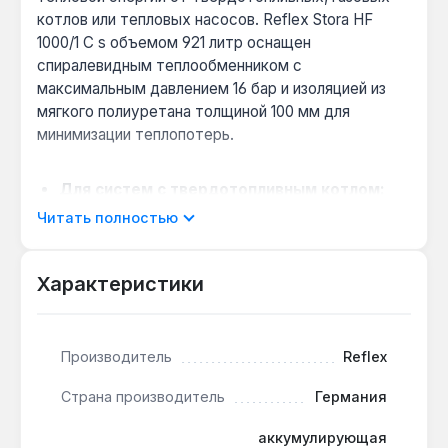
котлов или тепловых насосов. Reflex Stora HF
1000/1 C s объемом 921 литр оснащен
спиралевидным теплообменником с
максимальным давлением 16 бар и изоляцией из
мягкого полиуретана толщиной 100 мм для
минимизации теплопотерь.
Для систем с твердотопливным котлом:
объем 921 л аккумулирует избыточное тепло
Читать полностью
при пиковой нагрузке, снижая количество
циклов розжига и экономя топливо — полезно
Характеристики
для домов 200-300 м².
Совместимость с тепловыми насосами:
спиралевидный теплообменник на 16 бар
позволяет подключать низкотемпературные
Производитель
Reflex
источники (35-55 °C) без смесительного узла,
Страна производитель
Германия
сохраняя КПД системы.
Подготовка к электрическому ТЭНу:
аккумулирующая