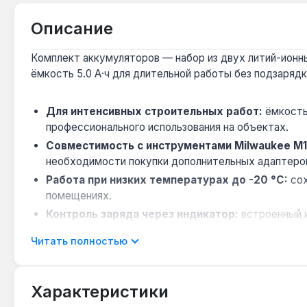
Описание
Комплект аккумуляторов — набор из двух литий-ионны
ёмкость 5.0 А·ч для длительной работы без подзарядк
Для интенсивных строительных работ:
ёмкость 
профессионального использования на объектах.
Совместимость с инструментами Milwaukee M1
необходимости покупки дополнительных адаптеро
Работа при низких температурах до -20 °C:
сох
помещениях.
Контроль заряда через индикатор:
встроенный и
Читать полностью
Комплект подходит для профессионалов, работающих 
автономность. Производство — США. Гарантия 2 года,
Характеристики