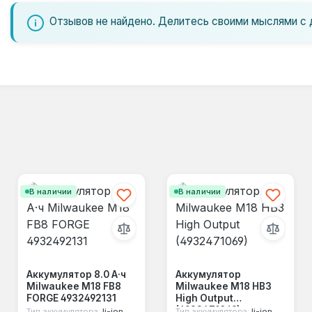
Отзывов не найдено. Делитесь своими мыслями с 
В наличии
В наличии
Аккумулятор 8.0 А·ч
Аккумулятор
Milwaukee M18 FB8
Milwaukee M18 HB3
FORGE 4932492131
High Output
(4932471069)
Тип аккумулятора:
li-ion
Тип аккумулятора:
li-ion