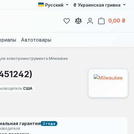
₴
Русский
Украинская гривна
У вас есть товары из спис
В к
0,00 ₴
ериалы
Автотовары
для электроинструмента Milwaukee
451242)
оизводитель:
США
иальная гарантия
2 года
изводителя