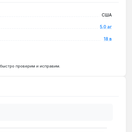
ри производительности.
США
5.0 аг
ого зарядного устройства Milwaukee требуется
18 в
 быстро проверим и исправим.