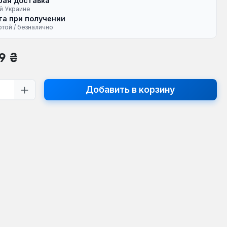
рая доставка
й Украине
а при получении
ртой / безналично
на:
9 ₴
тво продукта: введите желаемое кол
Добавить в корзину