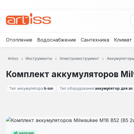
рейти к основному содержанию
Перейти к поиску
Перейти к основной навигации
Отопление
Водоснабжение
Сантехника
Климат
Artiss
Инструменты
Электроинструмент
Аккумуляторы
Комплект аккумуляторов Mil
Тип аккумулятора:
li-ion
Тип оборудования:
аккумулятор для э
Пропустить галерею изображений
В наличии