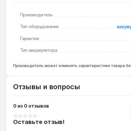
Подходит ли для работы при -20 °C?
Да — литий-ионная технология и ёмкость 5.0 А·ч о
Производитель
Тип оборудования
аккум
Сколько времени заряжается одна батарея?
Время заряда зависит от зарядного устройства — д
Гарантия
около 60 минут.
Тип аккумулятора
Производитель может изменять характеристики товара бе
Отзывы и вопросы
0 из 0 отзывов
Средний рейтинг 0 из 5 звезд
Оставьте отзыв!