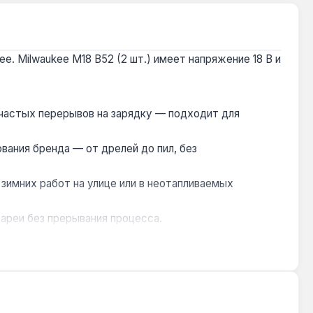
. Milwaukee M18 B52 (2 шт.) имеет напряжение 18 В и
 частых перерывов на зарядку — подходит для
вания бренда — от дрелей до пил, без
зимних работ на улице или в неотапливаемых
ареи без прерывания процесса.
х или в условиях, где требуется высокая