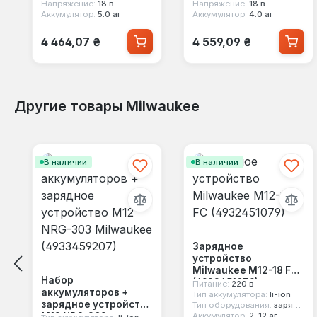
Напряжение:
18 в
Напряжение:
18 в
Аккумулятор:
5.0 аг
Аккумулятор:
4.0 аг
Обычная цена:
Обычная цена:
4 464,07 ₴
4 559,09 ₴
Другие товары Milwaukee
Пропустить галерею продуктов
В наличии
В наличии
Зарядное
устройство
Milwaukee M12-18 FC
Набор
(4932451079)
Питание:
220 в
аккумуляторов +
Тип аккумулятора:
li-ion
зарядное устройство
Тип оборудования:
зарядное устройство для эл.инструмента
M12 NRG-303
Аккумулятор:
2-12 аг