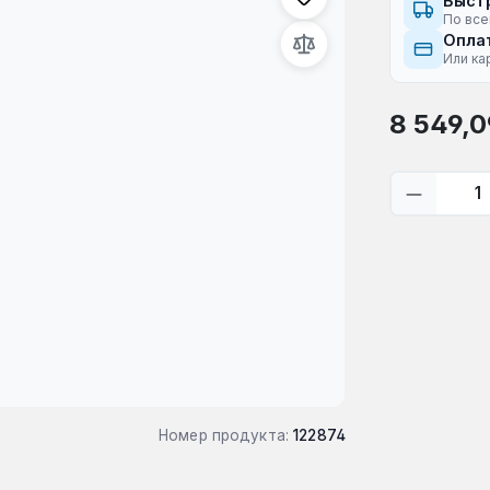
Быст
По все
Оплат
Или ка
Обычная це
8 549,0
Количес
Номер продукта:
122874