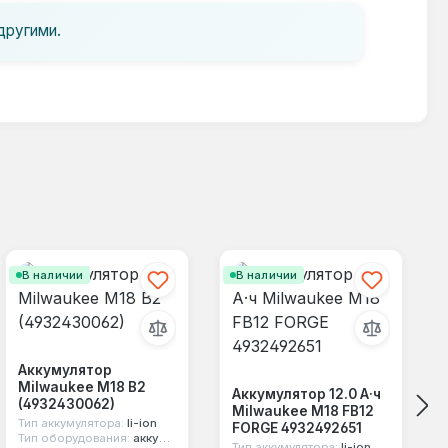
другими.
В наличии
В наличии
Аккумулятор
Milwaukee M18 B2
Аккумулятор 12.0 А·ч
(4932430062)
Milwaukee M18 FB12
Тип аккумулятора:
li-ion
FORGE 4932492651
Тип оборудования:
аккумулятор для эл.инструмента
Тип аккумулятора:
li-ion