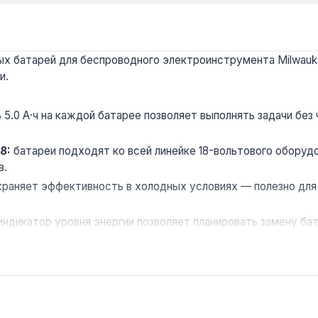
х батарей для беспроводного электроинструмента Milwaukee
и.
5.0 А·ч на каждой батарее позволяет выполнять задачи без
8:
батареи подходят ко всей линейке 18-вольтового оборудо
в.
раняет эффективность в холодных условиях — полезно для 
ндикатор уровня энергии позволяет планировать замену бат
с инструментом Milwaukee на стройплощадках, в мастерски
 доставка по Украине.