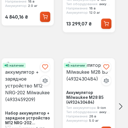
Напряжение:
18 в
Тип оборудования:
аккумулятор для эл.инструмента
Аккумулятор:
2.0 аг
Напряжение:
18 в
Аккумулятор:
12.0 аг
Обычная цена:
4 840,16 ₴
Обычная цена:
13 299,07 ₴
В наличии
В наличии
Аккумулятор
Milwaukee M28 B5
(4932430484)
Тип аккумулятора:
li-ion
Тип оборудования:
аккумулятор для эл.инструмента
Набор аккумулятор +
Напряжение:
28 в
зарядное устройство
Аккумулятор:
5.0 аг
M12 NRG-202
Milwaukee