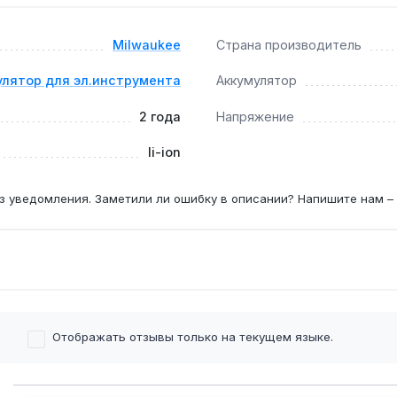
беспечивают стабильную работу в мороз до -20 °C без поте
Milwaukee
Страна производитель
улятор для эл.инструмента
Аккумулятор
ля полного восстановления 5.0 А·ч при использовании штатн
2 года
Напряжение
li-ion
з уведомления. Заметили ли ошибку в описании? Напишите нам –
Отображать отзывы только на текущем языке.