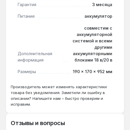
Гарантия
3 месяца
продлить время работы от аккумулятора.
Защита от ударов и пыли на
Питание
аккумулятор
стройплощадке:
корпус имеет степень
защиты IP30 от проникновения и IK07 от
совместим с
ударов — выдерживает падения и вибрацию.
аккумуляторной
системой и всеми
другими
Прожектор подходит для профессионального
Дополнительная
аккумуляторными
использования на стройплощадках, в мастерских,
информация
блоками 18 в/20 в
при ремонтных работах и для любых задач,
требующих мобильного мощного света. Гарантия
Размеры
190 × 170 × 952 мм
3 месяца, доставка по Украине.
Производитель может изменять характеристики
товара без уведомления. Заметили ли ошибку в
Совместим ли с аккумуляторами 18 В
описании? Напишите нам – быстро проверим и
других брендов?
исправим.
Да — через адаптер SCANGRIP CONNECTOR
прожектор работает с любыми
Отзывы и вопросы
аккумуляторными блоками 18 В/20 В, включая