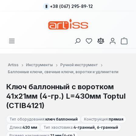
+38 (067) 295-89-12
Перейти к основному содержанию
У вас есть товары
В к
Artiss
Инструменты
Ручной инструмент
Баллонные ключи, свечные ключи, воротки и удлинители
Ключ баллонный с воротком
41x21мм (4-гр.) L=430мм Toptul
(CTIB4121)
Тип оборудования:
ключ баллонный
Конструкция:
прямая
Длина:
430 мм
Тип хвостовика:
4-гранный, 6-гранный
Размер наконечника:
21 мм (4-гр.)