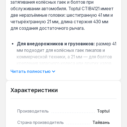
затягивания колёсных гаек и болтов при
обслуживании автомобиля. Toptul CTIB4121 имеет
две неразъёмные головки: шестигранную 41 мм и
четырёхгранную 21 мм, длина стержня 430 мм
для создания достаточного рычага.
Для внедорожников и грузовиков:
размер 41
мм подходит для колёсных гаек пикапов и
коммерческой техники, а 21 мм — для болтов
крепления запасного колеса или других узлов.
Увеличение усилия без удлинителя:
на
Читать полностью
каждой головке есть сквозное отверстие —
можно вставить вороток из комплекта и
Характеристики
увеличить момент откручивания, не используя
трубку.
Материал для интенсивной эксплуатации:
Производитель
Toptul
корпус из хромованадиевой стали CR-V
обеспечивает устойчивость к нагрузкам при
Страна производитель
Тайвань
откручивании затянутых гаек в