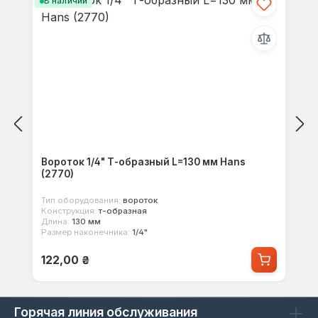
В наличии
Вороток 1/4" Т-образный L=130 мм Hans
(2770)
Тип оборудования:
вороток
Конструкция:
т-образная
Длина:
130 мм
Размер наконечника:
1/4"
Обычная цена:
122,00 ₴
Горячая линия обслуживания