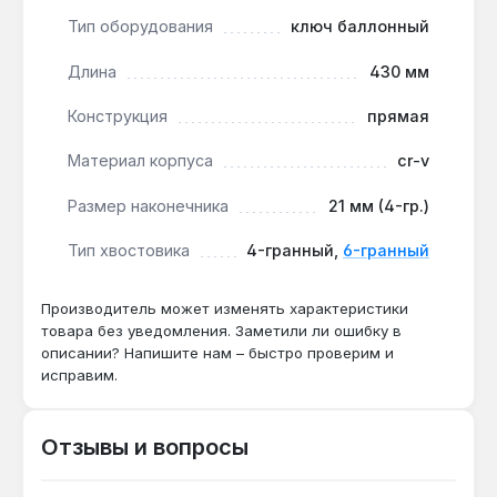
шиномонтажных мастерских.
Тип оборудования
ключ баллонный
Компактность для дорожного набора:
длина 430 мм позволяет разместить ключ в
Длина
430 мм
багажнике или под сиденьем, при этом рычаг
Конструкция
прямая
достаточен для откручивания колёс легкового
автомобиля.
Материал корпуса
cr-v
Размер наконечника
21 мм (4-гр.)
Ключ применяется для замены колёс на
внедорожниках, грузовиках и прицепах с
Тип хвостовика
4-гранный,
6-гранный
крепежом 41 мм и 21 мм. Производство — Тайвань.
Производитель может изменять характеристики
товара без уведомления. Заметили ли ошибку в
Подходит ли для колёсных гаек 41 мм?
описании? Напишите нам – быстро проверим и
Да — шестигранная головка 41 мм точно
исправим.
соответствует стандартным гайкам
внедорожников и грузовой техники, а длина
430 мм даёт рычаг для откручивания.
Отзывы и вопросы