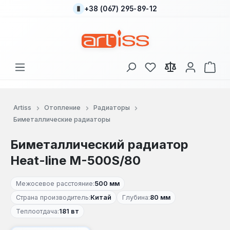
+38 (067) 295-89-12
Перейти к основному содержанию
У вас есть товары
В к
Artiss
Отопление
Радиаторы
Биметаллические радиаторы
Биметаллический радиатор
Heat-line M-500S/80
Межосевое расстояние:
500 мм
Страна производитель:
Китай
Глубина:
80 мм
Теплоотдача:
181 вт