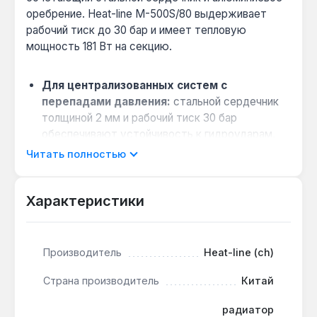
оребрение. Heat-line M-500S/80 выдерживает
рабочий тиск до 30 бар и имеет тепловую
мощность 181 Вт на секцию.
Для централизованных систем с
перепадами давления:
стальной сердечник
толщиной 2 мм и рабочий тиск 30 бар
обеспечивают устойчивость к гидроударам,
характерным для многоэтажных домов.
Читать полностью
Когда важна быстрая реакция на
термостат:
малый объём теплоносителя 0.25
Характеристики
л на секцию позволяет радиатору нагреваться
и остывать за 2-3 минуты, снижая
инерционность системы.
Производитель
Heat-line (ch)
Совместимость с теплоносителем
высокой щёлочности:
внутренние стальные
Страна производитель
Китай
каналы устойчивы к pH до 9,5, что подходит
для централизованных сетей без
радиатор