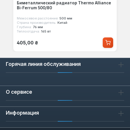
Биметаллический радиатор Thermo Alliance
Bi-Ferrum 500/80
Межосевое расстояние:
500 мм
Страна производитель:
Китай
Глубина:
76 мм
Теплоотдача:
165 вт
Обычная цена:
405,00 ₴
Горячая линия обслуживания
О сервисе
Информация