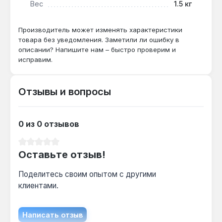
алюминиевыми трубами?
Вес
1.5 кг
Да — стальной сердечник и резьба 1"
совместимы с переходниками на алюминий,
Производитель может изменять характеристики
товара без уведомления. Заметили ли ошибку в
но требуется диэлектрическая прокладка
описании? Напишите нам – быстро проверим и
для предотвращения гальванической
исправим.
коррозии.
Отзывы и вопросы
Какой объём теплоносителя нужен для 10
секций?
Общий объём составит 2.5 л (0.25 л × 10
0 из 0 отзывов
секций) — это в 3-4 раза меньше, чем у
чугунных радиаторов аналогичной мощности,
Средний рейтинг 0 из 5 звезд
Оставьте отзыв!
что снижает нагрузку на циркуляционный
насос.
Поделитесь своим опытом с другими
клиентами.
Написать отзыв