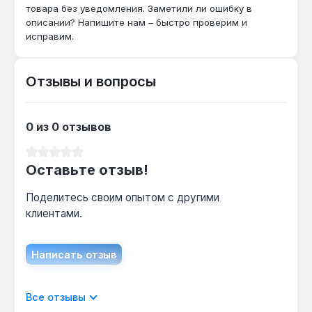
стандартному режиму работы котлов
товара без уведомления. Заметили ли ошибку в
(подача 90 °C, обратка 70 °C).
описании? Напишите нам – быстро проверим и
исправим.
Чем отличается от алюминиевого
Отзывы и вопросы
радиатора той же высоты?
В отличие от алюминиевого, стальной
сердечник выдерживает рабочий тиск 35 бар
0 из 0 отзывов
против 10–16 бар у алюминия — это критично
для централизованных систем с частыми
Средний рейтинг 0 из 5 звезд
гидроударами.
Оставьте отзыв!
Поделитесь своим опытом с другими
клиентами.
Написать отзыв
Отображать отзывы только на текущем
Все отзывы
языке.