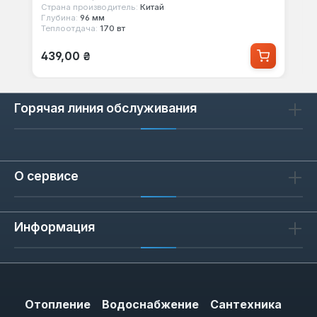
Страна производитель:
Китай
Глубина:
96 мм
Теплоотдача:
170 вт
Обычная цена:
439,00 ₴
Горячая линия обслуживания
О сервисе
Информация
Отопление
Водоснабжение
Сантехника