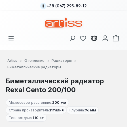
+38 (067) 295-89-12
Перейти к основному содержанию
У вас есть товары
В к
Artiss
Отопление
Радиаторы
Биметаллические радиаторы
Биметаллический радиатор
Rexal Cento 200/100
Межосевое расстояние:
200 мм
Страна производитель:
Италия
Глубина:
96 мм
Теплоотдача:
110 вт