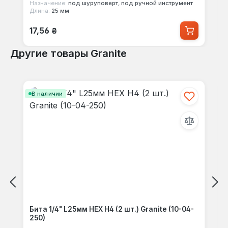
Назначение:
под шуруповерт, под ручной инструмент
Длина:
25 мм
Обычная цена:
17,56 ₴
Другие товары Granite
Пропустить галерею продуктов
В наличии
Бита 1/4" L25мм HEX Н4 (2 шт.) Granite (10-04-
250)