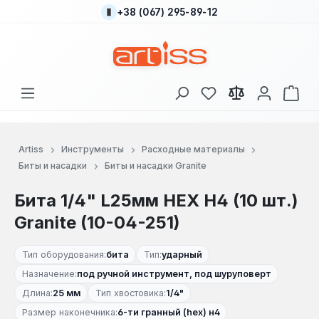
+38 (067) 295-89-12
Перейти к основному содержанию
У вас есть товары
В к
Artiss
Инструменты
Расходные материалы
Биты и насадки
Биты и насадки Granite
Бита 1/4" L25мм HEX Н4 (10 шт.)
Granite (10-04-251)
Тип оборудования:
бита
Тип:
ударный
Назначение:
под ручной инструмент, под шуруповерт
Длина:
25 мм
Тип хвостовика:
1/4"
Размер наконечника:
6-ти гранный (hex) н4