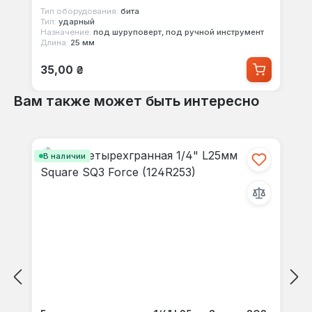
Тип оборудования:
бита
Тип:
ударный
Назначение:
под шуруповерт, под ручной инструмент
Длина:
25 мм
Обычная цена:
35,00 ₴
Вам также может быть интересно
Пропустить галерею продуктов
В наличии