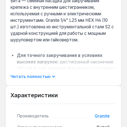
Бита — сменная насадка для закручивания
крепежа с внутренним шестигранником,
используемая с ручными и электрическими
инструментами. Granite 1/4" L25 мм HEX H4 (10
шт.) изготовлена из инструментальной стали S2 с
ударной конструкцией для работы с мощным
шуруповертом или гайковертом.
Для точного закручивания в условиях
высоких нагрузок:
шестигранный наконечник
HEX H4 (4 мм) надёжно фиксируется в головке
винта, исключая срыв граней при затяжке.
Читать полностью
Для работы в ограниченном пространстве:
длина 25 мм позволяет добраться до
Характеристики
соединений в узких или глубоких отверстиях,
где стандартные биты не подходят.
Экономия времени на замене:
комплект из
Производитель
Granite
10 одинаковых бит обеспечивает запас при
интенсивной работе, когда насадка быстро