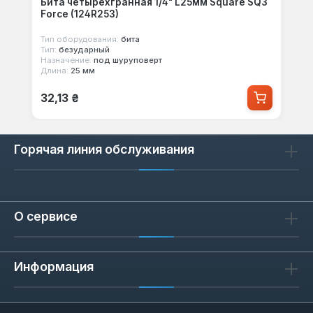
Бита четырехгранная 1/4" L25мм Square SQ3
Force (124R253)
Тип оборудования:
бита
Тип:
безударный
Назначение:
под шуруповерт
Длина:
25 мм
Обычная цена:
32,13 ₴
Горячая линия обслуживания
О сервисе
Информация