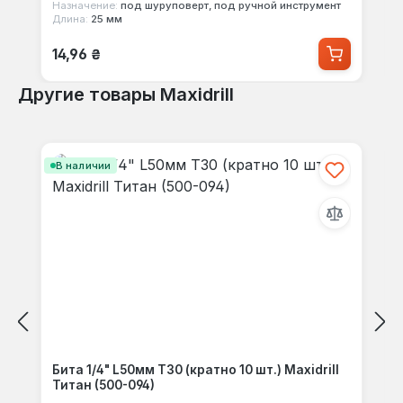
Назначение:
под шуруповерт, под ручной инструмент
Длина:
25 мм
Обычная цена:
14,96 ₴
Другие товары Maxidrill
Пропустить галерею продуктов
В наличии
Бита 1/4" L50мм Т30 (кратно 10 шт.) Maxidrill
Титан (500-094)