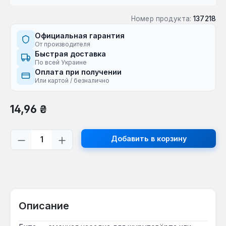
Номер продукта:
137218
Официальная гарантия
От производителя
Быстрая доставка
По всей Украине
Оплата при получении
Или картой / безналично
Обычная цена:
14,96 ₴
Количество продукта: введите желаем
Добавить в корзину
Описание