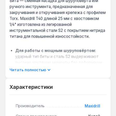
Бита — сменная насадка для шуруповёрта или
ручного инструмента, предназначенная для
закручивания и откручивания крепежа с профилем
Torx. Maxidrill T40 длиной 25 мм с хвостовиком
1/4" изготовлена из легированной
инструментальной стали S2 с покрытием нитрида
титана для повышенной износостойкости.
Для работы с мощным шуруповёртом:
ударный тип биты и сталь S2 выдерживают
высокие крутящие моменты без деформации,
что подходит для затяжки крепежа в
Читать полностью
автомобильных узлах.
Комплект из 10 штук для массовых работ:
Характеристики
упаковка содержит 10 одинаковых бит T40, что
удобно для сборки мебели или ремонта
техники, где требуется частая замена
насадки.
Производитель
Maxidrill
Совместимость с ручным инструментом: