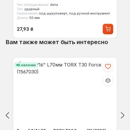
Тип оборудования:
бита
Тип:
ударный
Назначение:
под шуруповерт, под ручной инструмент
Длина:
50 мм
Обычная цена:
27,93 ₴
Вам также может быть интересно
Пропустить галерею продуктов
В наличии