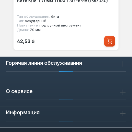
Бита 5/16" L70мм TORX T30 Force (1567030)
Тип оборудования:
бита
Тип:
безударный
Назначение:
под ручной инструмент
Длина:
70 мм
Обычная цена:
42,53 ₴
Горячая линия обслуживания
О сервисе
Информация