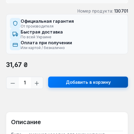
Номер продукта:
130701
Официальная гарантия
От производителя
Быстрая доставка
По всей Украине
Оплата при получении
Или картой / безналично
Обычная цена:
31,67 ₴
Количество продукта: введите желаем
Добавить в корзину
Описание