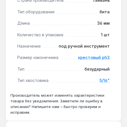
Страна производитель
Тайвань
материалами.
Износостойкость из высокопрочной стали:
Тип оборудования
бита
материал биты устойчив к деформации при
интенсивном использовании, что продлевает
Длина
36 мм
срок службы насадки.
Количество в упаковке
1 шт
Оптимизированная геометрия наконечника
PH3:
плотное зацепление с крепежом
Назначение
под ручной инструмент
минимизирует проскальзывание, особенно при
закручивании саморезов в твердые породы
Размер наконечника
крестовый ph3
дерева.
Тип
безударный
Бита Force 5/16" L36 мм PH3 подходит для
Тип хвостовика
5/16"
регулярного использования в мастерских, на
строительных площадках и в быту для монтажа и
Производитель может изменять характеристики
ремонта. Производство — Тайвань. Гарантия 1 год,
товара без уведомления. Заметили ли ошибку в
доставка по Украине.
описании? Напишите нам – быстро проверим и
исправим.
Подходит ли бита для работы с