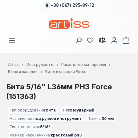
+38 (067) 295-89-12
Перейти к основному содержанию
У вас есть товары
В к
Artiss
Инструменты
Расходные материалы
Биты и насадки
Биты и насадки Force
Бита 5/16" L36мм PH3 Force
(151363)
Тип оборудования:
бита
Тип:
безударный
Назначение:
под ручной инструмент
Длина:
36 мм
Тип хвостовика:
5/16"
Размер наконечника:
крестовый ph3