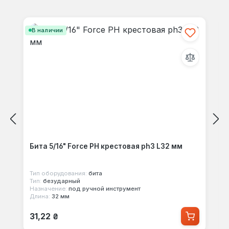
Отзывов не найдено. Делитесь
Пропустить галерею продуктов
своими мыслями с другими.
В наличии
Бита 5/16" Force PH крестовая ph3 L32 мм
Тип оборудования:
бита
Тип:
безударный
Назначение:
под ручной инструмент
Длина:
32 мм
Обычная цена:
31,22 ₴