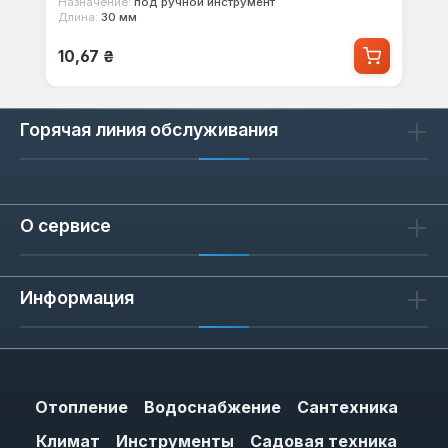
Назначение:
под ручной инструмент
Длина:
30 мм
Обычная цена:
10,67 ₴
Горячая линия обслуживания
О сервисе
Информация
Отопление
Водоснабжение
Сантехника
Климат
Инструменты
Садовая техника