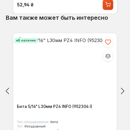
Обычная цена:
52,94 ₴
Вам также может быть интересно
Пропустить галерею продуктов
В наличии
Бита 5/16" L30мм PZ4 INFO (952304 I)
Тип оборудования:
бита
Тип:
безударный