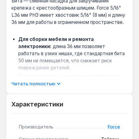
Бита — сменная насадка для закручивания
крепежа с крестообразным шлицем. Force 5/16"
L36 мм PH3 имеет хвостовик 5/16" (8 мм) и длину
36 мм для работы в ограниченном пространстве.
Для сборки мебели и ремонта
электроники:
длина 36 мм позволяет
работать в узких нишах, где стандартная бита
50 мм не помещается, что снижает риск
повреждения деталей.
Совместимость с ручным инструментом:
хвостовик 5/16" (8 мм) подходит для
Читать полностью
большинства ручных и электрических
гайковертов и шуруповертов, обеспечивая
Характеристики
универсальность применения.
Безударное применение для точности:
конструкция без ударной нагрузки
Производитель
Force
предотвращает срыв шлица и деформацию
крепежа, что важно при работе с мягкими