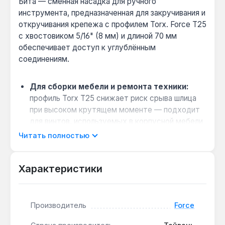
Бита — сменная насадка для ручного
инструмента, предназначенная для закручивания и
откручивания крепежа с профилем Torx. Force T25
с хвостовиком 5/16" (8 мм) и длиной 70 мм
обеспечивает доступ к углублённым
соединениям.
Для сборки мебели и ремонта техники:
профиль Torx T25 снижает риск срыва шлица
при высоком крутящем моменте — подходит
для винтов, используемых в корпусной мебели
и бытовой технике.
Читать полностью
Совместимость с ручным инструментом:
хвостовик 5/16" подходит для ручных
Характеристики
гайковертов и шуруповертов с
соответствующим пазом — безударный тип
исключает повреждение крепежа при работе.
Производитель
Force
Точное прилегание к крепежу:
геометрия
профиля Torx T25 обеспечивает плотный