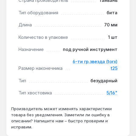
Страна производитель
Тайвань
контакт с головкой винта, минимизируя
проскальзывание и износ биты.
Тип оборудования
бита
Производство — Тайвань:
инструментальная
сталь с термообработкой обеспечивает
Длина
70 мм
твёрдость для регулярных работ без
Количество в упаковке
1 шт
деформации.
Поштучная поставка:
одна бита в упаковке —
Назначение
под ручной инструмент
удобно для пополнения набора или замены
изношенной насадки.
6-ти гр.звезда (torx)
Размер наконечника
t25
Бита Force T25 подходит для сборки мебели,
Тип
безударный
ремонта автомобилей и бытовой техники, где
используются винты Torx T25. Длина 70 мм
Тип хвостовика
5/16"
позволяет работать в углублённых местах,
например, при монтаже петель или замков.
Производитель может изменять характеристики
Гарантия 1 год, доставка по Украине.
товара без уведомления. Заметили ли ошибку в
описании? Напишите нам – быстро проверим и
исправим.
Подходит ли бита для ударного