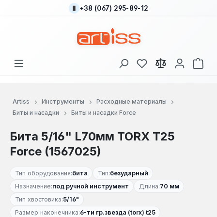
+38 (067) 295-89-12
Перейти к основному содержанию
У вас есть товары
В к
Artiss
Инструменты
Расходные материалы
Биты и насадки
Биты и насадки Force
Бита 5/16" L70мм TORX T25
Force (1567025)
Тип оборудования:
бита
Тип:
безударный
Назначение:
под ручной инструмент
Длина:
70 мм
Тип хвостовика:
5/16"
Размер наконечника:
6-ти гр.звезда (torx) t25