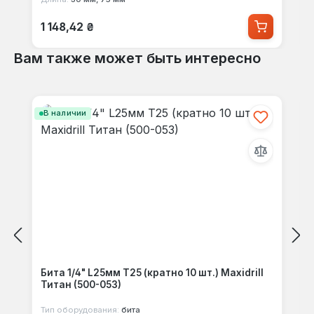
Обычная цена:
1 148,42 ₴
Вам также может быть интересно
Пропустить галерею продуктов
В наличии
Бита 1/4" L25мм Т25 (кратно 10 шт.) Maxidrill
Титан (500-053)
Тип оборудования:
бита