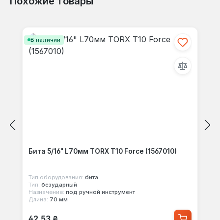
Похожие товары
Отзывов не найдено. Делитесь
Пропустить галерею продуктов
своими мыслями с другими.
В наличии
Бита 5/16" L70мм TORX T10 Force (1567010)
Тип оборудования:
бита
Тип:
безударный
Назначение:
под ручной инструмент
Длина:
70 мм
Обычная цена:
42,53 ₴