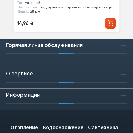
Тип:
ударный
Назначение:
под ручной инструмент, под шуруповерт
Длина:
25 мм
Обычная цена:
14,96 ₴
Горячая линия обслуживания
О сервисе
Информация
Отопление
Водоснабжение
Сантехника