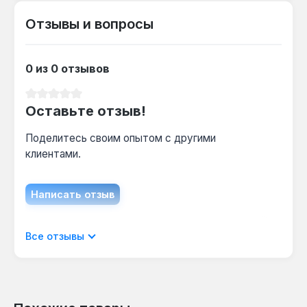
шуруповерта?
Отзывы и вопросы
Нет — тип безударный, предназначена только
для ручного инструмента без ударного
механизма, чтобы избежать сколов на
0 из 0 отзывов
профиле T25.
Средний рейтинг 0 из 5 звезд
Оставьте отзыв!
Какой крепёж подходит для Torx T25?
Поделитесь своим опытом с другими
Винты и саморезы с шестигранной звездой
клиентами.
Torx T25 — бита длиной 70 мм обеспечивает
доступ к крепежу в нишах глубиной до 50 мм.
Написать отзыв
Отображать отзывы только на текущем
Все отзывы
языке.