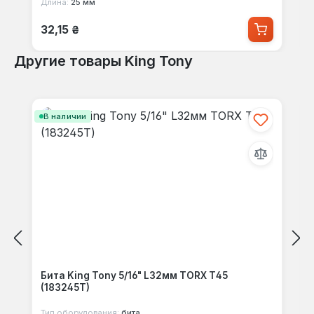
Длина:
25 мм
Обычная цена:
32,15 ₴
Другие товары King Tony
Пропустить галерею продуктов
В наличии
Бита King Tony 5/16" L32мм TORX Т45
(183245T)
Тип оборудования:
бита