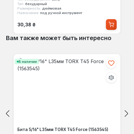
Тип:
безударный
Размерность:
дюймовая
Назначение:
под ручной инструмент
Обычная цена:
30,38 ₴
Вам также может быть интересно
Пропустить галерею продуктов
В наличии
Бита 5/16" L35мм TORX T45 Force (1563545)