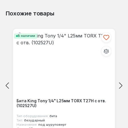
Похожие товары
Отзывов не найдено. Делитесь
Пропустить галерею продуктов
своими мыслями с другими.
В наличии
Бита King Tony 1/4" L25мм TORX T27H с отв.
(102527U)
Тип оборудования:
бита
Тип:
безударный
Назначение:
под шуруповерт