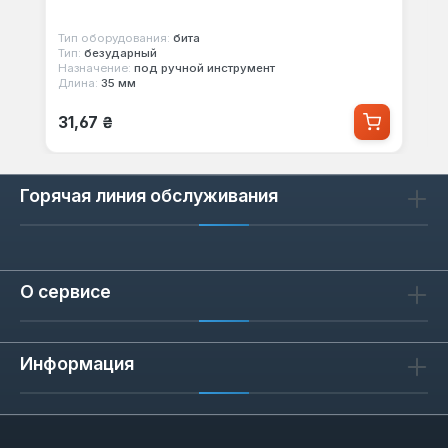
Тип оборудования:
бита
Тип:
безударный
Назначение:
под ручной инструмент
Длина:
35 мм
Обычная цена:
31,67 ₴
Горячая линия обслуживания
О сервисе
Информация