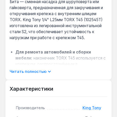
Бита — сменная насадка для шуруповерта или
гайковерта, предназначенная для закручивания и
откручивания крепежа с внутренним шлицем
TORX. King Tony 1/4" L25мм TORX T45 (102545T)
изготовлена из легированной инструментальной
стали S2, что обеспечивает устойчивость к
нагрузкам при работе с крепежом T45.
Для ремонта автомобилей и сборки
мебели:
наконечник TORX T45 используется с
крепежом, распространённым в
автомобильной промышленности и мебельной
Читать полностью
сборке — подходит для профессионального и
бытового применения.
Характеристики
Совместимость с инструментом:
хвостовик
1/4" подходит для большинства шуруповертов,
гайковертов и ручных трещоток —
универсальное решение для мастерской.
Производитель
King Tony
Защита от коррозии:
поверхность