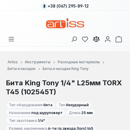
+38 (067) 295-89-12
Перейти к основному содержанию
У вас есть товары
В к
Artiss
Инструменты
Расходные материалы
Биты и насадки
Биты и насадки King Tony
Бита King Tony 1/4" L25мм TORX
T45 (102545T)
Тип оборудования:
бита
Тип:
безударный
Назначение:
под шуруповерт
Длина:
25 мм
Тип хвостовика:
1/4"
Размер наконечника:
6-ти гр.звезда (torx) t45