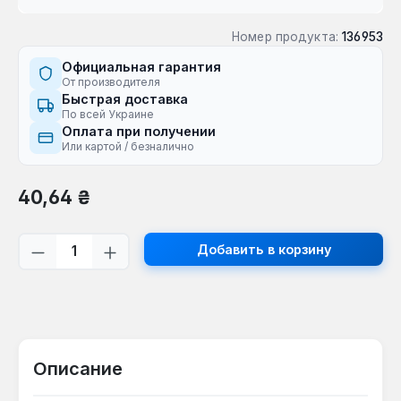
Номер продукта:
136953
Официальная гарантия
От производителя
Быстрая доставка
По всей Украине
Оплата при получении
Или картой / безналично
Обычная цена:
40,64 ₴
Количество продукта: введите желаем
Добавить в корзину
Описание