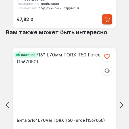
Размерность:
дюймовая
Назначение:
под ручной инструмент
Обычная цена:
47,82 ₴
Вам также может быть интересно
Пропустить галерею продуктов
В наличии
Бита 5/16" L70мм TORX T50 Force (1567050)