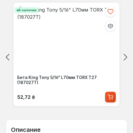
В наличии
Бита King Tony 5/16" L70мм TORX Т27
(187027T)
Обычная цена:
52,72 ₴
Описание