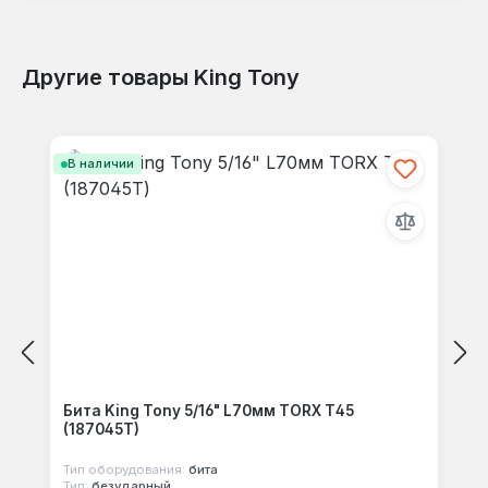
Другие товары King Tony
Отзывов не найдено. Делитесь
Пропустить галерею продуктов
своими мыслями с другими.
В наличии
Бита King Tony 5/16" L70мм TORX Т45
(187045T)
Тип оборудования:
бита
Тип:
безударный