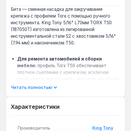
Бита — сменная насадка для закручивания
крепежа с профилем Torx с помощью ручного
инструмента. King Tony 5/16" L70мм TORX T50
(187050T) изготовлена из легированной
инструментальной стали S2 с хвостовиком 5/16"
(7.94 мм) и наконечником T50.
Для ремонта автомобилей и сборки
мебели:
профиль Torx T50 обеспечивает
плотное сцепление с крепежом, исключая
срыв шлицов при затяжке с высоким крутящим
моментом — подходит для узлов подвески и
Читать полностью
металлических каркасов.
Работа в ограниченном пространстве:
Характеристики
длина 70 мм позволяет добраться до крепежа
в углублениях кузова или корпуса, где
стандартная бита не помещается.
Производитель
King Tony
Защита от коррозии при хранении: