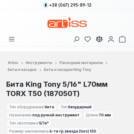
+38 (067) 295-89-12
Перейти к основному содержанию
У вас есть товары
В к
Artiss
Инструменты
Расходные материалы
Биты и насадки
Биты и насадки King Tony
Бита King Tony 5/16" L70мм
TORX Т50 (187050T)
Тип оборудования:
бита
Тип:
безударный
Назначение:
под ручной инструмент
Длина:
70 мм
Тип хвостовика:
5/16"
Размер наконечника:
6-ти гр.звезда (torx) t50