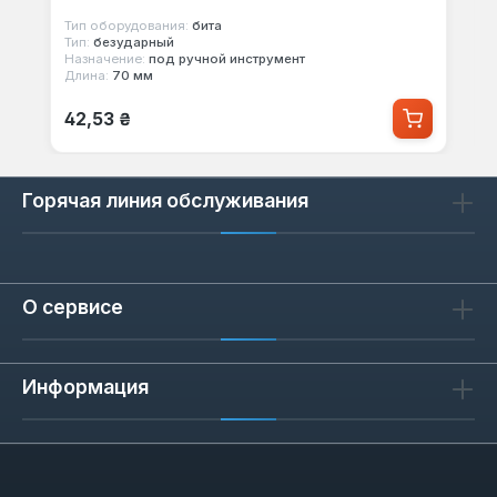
Тип оборудования:
бита
Тип:
безударный
Назначение:
под ручной инструмент
Длина:
70 мм
Обычная цена:
42,53 ₴
Горячая линия обслуживания
О сервисе
Информация