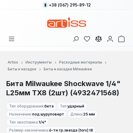
+38 (067) 295-89-12
Перейти к основному содержанию
У вас есть товары
В к
Artiss
Инструменты
Расходные материалы
Биты и насадки
Биты и насадки Milwaukee
Бита Milwaukee Shockwave 1/4"
L25мм TX8 (2шт) (4932471568)
Тип оборудования:
бита
Тип:
ударный
Назначение:
под шуруповерт
Длина:
25 мм
Тип хвостовика:
1/4"
Размер наконечника:
6-ти гр.звезда (torx) t8