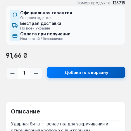
Номер продукта:
126715
Официальная гарантия
От производителя
Быстрая доставка
По всей Украине
Оплата при получении
Или картой / безналично
Обычная цена:
91,66 ₴
Количество продукта: введите желаем
Добавить в корзину
Описание
Ударная бита — оснастка для закручивания и
откручивания крепежа с внутренним