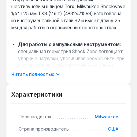
шестилучевым шлицем Torx. Milwaukee Shockwave
1/4" L25 мм TX8 (2 шт) (4932471568) изготовлена
из инструментальной стали S2 и имеет длину 25
мм для работы в ограниченных пространствах.
Для работы с импульсным инструментом:
специальная геометрия Shock Zone поглощает
ударные нагрузки, увеличивая ресурс биты при
использовании с гайковертами и мощными
шуруповертами.
Читать полностью
Минимальный люфт в шлице:
компрессионный кованый наконечник Torx T8
Характеристики
обеспечивает плотное фиксирование в головке
винта, снижая риск срыва шлица при высоком
крутящем моменте.
Производитель
Milwaukee
Для ограниченных пространств:
длина 25
мм позволяет работать в узких местах,
Страна производитель
США
например, при монтаже автомобильных