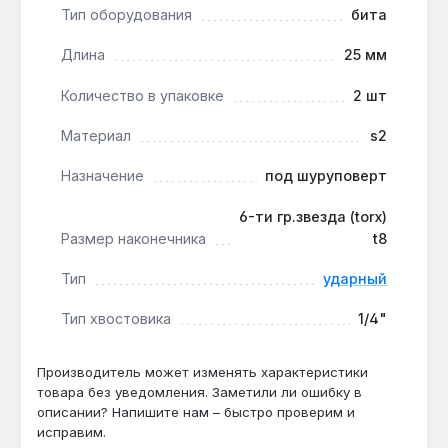
панелей или металлических конструкций.
Тип оборудования
бита
Производство — США:
бита изготовлена в
США, что подтверждает контроль качества на
Длина
25 мм
всех этапах производства.
Количество в упаковке
2 шт
Бита подходит для профессионального монтажа в
Материал
s2
автомобильной сфере, металообработке и
Назначение
под шуруповерт
строительстве, где требуется высокая передача
крутящего момента. Упаковка содержит 2
6-ти гр.звезда (torx)
одинаковые биты для замены или одновременной
Размер наконечника
t8
работы двумя инструментами. Гарантия 2 года,
доставка по Украине.
Тип
ударный
Тип хвостовика
1/4"
Подходит ли бита для работы с обычным
шуруповертом?
Производитель может изменять характеристики
Да — ударная конструкция и сталь S2
товара без уведомления. Заметили ли ошибку в
обеспечивают устойчивость к нагрузкам при
описании? Напишите нам – быстро проверим и
исправим.
закручивании крепежа Torx T8 с крутящим