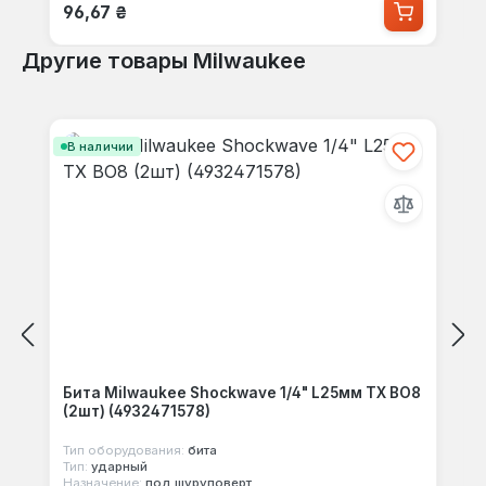
Обычная цена:
96,67 ₴
Другие товары Milwaukee
Пропустить галерею продуктов
В наличии
Бита Milwaukee Shockwave 1/4" L25мм TX BO8
(2шт) (4932471578)
Тип оборудования:
бита
Тип:
ударный
Назначение:
под шуруповерт