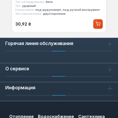
Тип оборудования:
бита
Тип:
ударный
Назначение:
под шуруповерт, под ручной инструмент
Тип наконечника:
двусторонние
Обычная цена:
30,92 ₴
Горячая линия обслуживания
О сервисе
Информация
Отопление
Водоснабжение
Сантехника