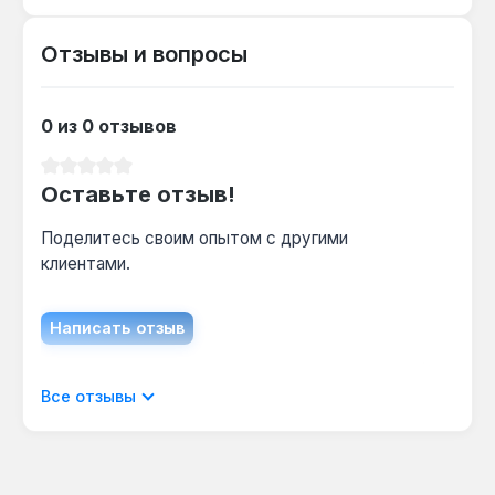
моментом до 50 Н·м.
Отзывы и вопросы
Как часто нужно заменять биту при
интенсивной работе?
0 из 0 отзывов
Ресурс биты зависит от нагрузки, но сталь S2
и геометрия Shock Zone увеличивают срок
Средний рейтинг 0 из 5 звезд
службы до 2-3 раз по сравнению со
Оставьте отзыв!
стандартными битами.
Поделитесь своим опытом с другими
клиентами.
Написать отзыв
Отображать отзывы только на текущем
Все отзывы
языке.