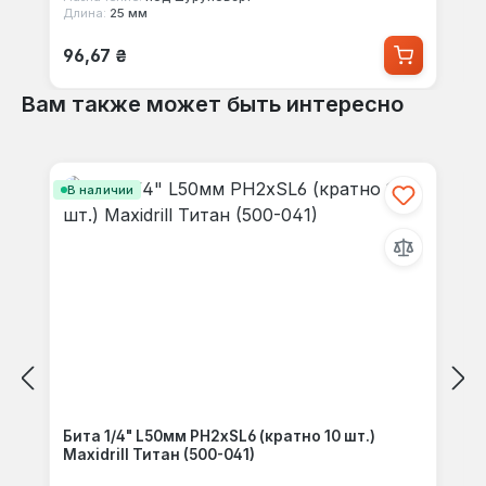
Длина:
25 мм
Обычная цена:
96,67 ₴
Вам также может быть интересно
Пропустить галерею продуктов
В наличии
Бита 1/4" L50мм PH2хSL6 (кратно 10 шт.)
Maxidrill Титан (500-041)