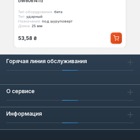
(IW6061411)
Тип оборудования:
бита
Тип:
ударный
Назначение:
под шуруповерт
Длина:
25 мм
Обычная цена:
53,58 ₴
Горячая линия обслуживания
О сервисе
Информация