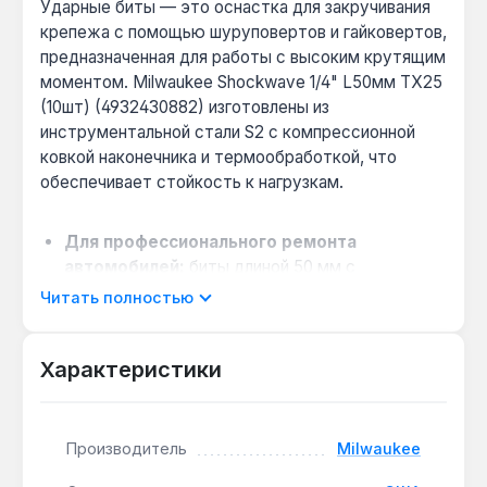
Ударные биты — это оснастка для закручивания
крепежа с помощью шуруповертов и гайковертов,
предназначенная для работы с высоким крутящим
моментом. Milwaukee Shockwave 1/4" L50мм TX25
(10шт) (4932430882) изготовлены из
инструментальной стали S2 с компрессионной
ковкой наконечника и термообработкой, что
обеспечивает стойкость к нагрузкам.
Для профессионального ремонта
автомобилей:
биты длиной 50 мм с
хвостовиком 1/4" подходят для работы с
Читать полностью
крепежом Torx T25 в моторном отсеке и
подвеске, где требуется высокая точность и
Характеристики
устойчивость к ударным нагрузкам.
Совместимость с мощными гайковертами:
технология Shock Zone в зоне хвостовика
поглощает пиковые нагрузки от импульсных
Производитель
Milwaukee
инструментов, снижая риск поломки биты при