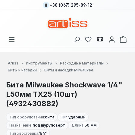
+38 (067) 295-89-12
Перейти к основному содержанию
У вас есть товары
В к
Artiss
Инструменты
Расходные материалы
Биты и насадки
Биты и насадки Milwaukee
Бита Milwaukee Shockwave 1/4"
L50мм TX25 (10шт)
(4932430882)
Тип оборудования:
бита
Тип:
ударный
Назначение:
под шуруповерт
Длина:
50 мм
Тип хвостовика:
1/4"