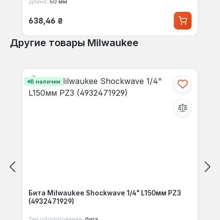
Длина:
50 мм
Обычная цена:
638,46 ₴
Другие товары Milwaukee
Пропустить галерею продуктов
В наличии
Бита Milwaukee Shockwave 1/4" L150мм PZ3
(4932471929)
Тип оборудования:
бита