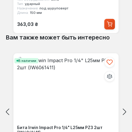
Тип:
ударный
Назначение:
под шуруповерт
Длина:
150 мм
Обычная цена:
363,03 ₴
Вам также может быть интересно
Пропустить галерею продуктов
В наличии
Бита Irwin Impact Pro 1/4" L25мм PZ3 2шт