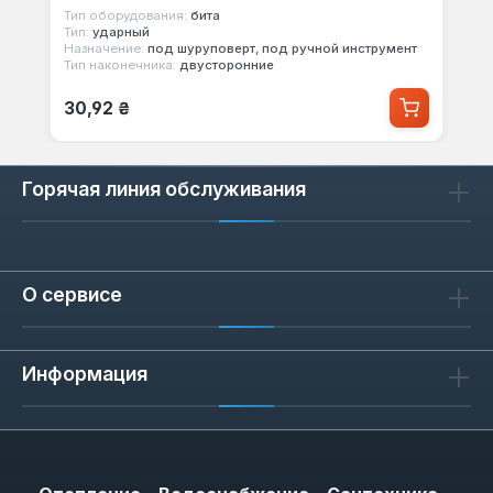
Тип оборудования:
бита
Тип:
ударный
Назначение:
под шуруповерт, под ручной инструмент
Тип наконечника:
двусторонние
Обычная цена:
30,92 ₴
Горячая линия обслуживания
О сервисе
Информация