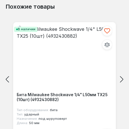
Похожие товары
Пропустить галерею продуктов
В наличии
Бита Milwaukee Shockwave 1/4" L50мм TX25
(10шт) (4932430882)
Тип оборудования:
бита
Тип:
ударный
Назначение:
под шуруповерт
Длина:
50 мм