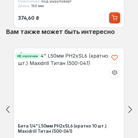
Назначение:
под шуруповерт
Длина:
150 мм
Обычная цена:
374,60 ₴
Вам также может быть интересно
Пропустить галерею продуктов
В наличии
Бита 1/4" L50мм PH2хSL6 (кратно 10 шт.)
Maxidrill Титан (500-041)