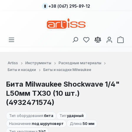
+38 (067) 295-89-12
Перейти к основному содержанию
У вас есть товары
В к
Artiss
Инструменты
Расходные материалы
Биты и насадки
Биты и насадки Milwaukee
Бита Milwaukee Shockwave 1/4"
L50мм TX30 (10 шт.)
(4932471574)
Тип оборудования:
бита
Тип:
ударный
Назначение:
под шуруповерт
Длина:
50 мм
Тип хвостовика:
1/4"