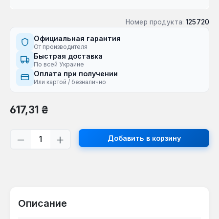
Номер продукта:
125720
Официальная гарантия
От производителя
Быстрая доставка
По всей Украине
Оплата при получении
Или картой / безналично
Обычная цена:
617,31 ₴
Количество продукта: введите желаем
Добавить в корзину
Описание