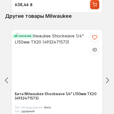
Обычная цена:
638,46 ₴
Другие товары Milwaukee
Пропустить галерею продуктов
В наличии
Бита Milwaukee Shockwave 1/4" L150мм TX20
(4932471573)
Тип оборудования:
бита
Тип:
ударный