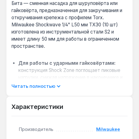
Бита — сменная насадка для шуруповёрта или
гайковёрта, предназначенная для закручивания и
откручивания крепежа с профилем Torx.
Milwaukee Shockwave 1/4" L50 мм TX30 (10 шт)
изготовлена из инструментальной стали S2 и
имеет длину 50 мм для работы в ограниченном
пространстве.
Для работы с ударными гайковёртами:
конструкция Shock Zone поглощает пиковые
нагрузки, снижая напряжение в наконечнике и
увеличивая ресурс биты при интенсивном
Читать полностью
использовании.
Совместимость с крепежом Torx T30:
Характеристики
компрессионный кованый наконечник TX30
обеспечивает плотное зацепление с головкой
винта, уменьшая риск срыва шлицев и
соскальзывания.
Производитель
Milwaukee
Для профессионального и бытового