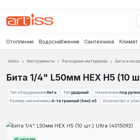
рейти к основному содержанию
Перейти к поиску
Перейти к основной навигации
Отопление
Водоснабжение
Сантехника
Климат
Artiss
Инструменты
Расходные материалы
Биты и наса
Бита 1/4" L50мм HEX Н5 (10 шт
Тип оборудования:
бита
Тип:
ударный
Назначение:
под ручн
Размер наконечника:
6-ти гранный (hex) н5
Количество в упак
Пропустить галерею изображений
В наличии