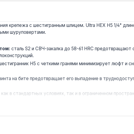
ния крепежа с шестигранным шлицем. Ultra HEX H5 1/4" длино
ными шуруповертами.
том:
сталь S2 и СВЧ-закалка до 58-61 HRC предотвращают 
локонструкций.
естигранник H5 с четкими гранями минимизирует люфт и сн
винта на бите предотвращает его выпадение в труднодоступ
как в стандартных условиях, так и в ограниченном простра
ования:
упаковка в блистер обеспечивает удобное хранение
ных работ с шестигранными крепежами, включая работу с у