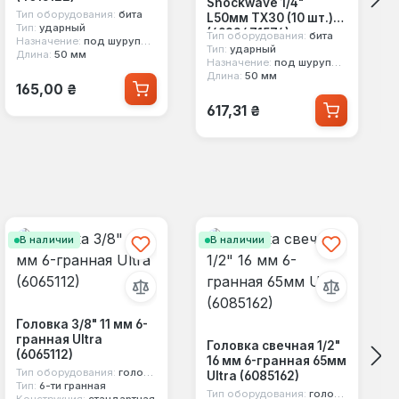
Shockwave 1/4"
Тип оборудования:
бита
L50мм TX30 (10 шт.)
Тип:
ударный
(4932471574)
Тип оборудования:
бита
Назначение:
под шуруповерт, под ручной инструмент
Тип:
ударный
Длина:
50 мм
Назначение:
под шуруповерт
Длина:
50 мм
Обычная цена:
165,00 ₴
Обычная цена:
617,31 ₴
В наличии
В наличии
Головка 3/8" 11 мм 6-
гранная Ultra
Головка свечная 1/2"
(6065112)
16 мм 6-гранная 65мм
Тип оборудования:
головка стандартная
Ultra (6085162)
Тип:
6-ти гранная
Тип оборудования:
головка свечная
Конструкция:
стандартная