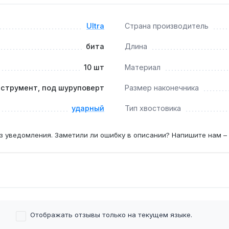
краине.
Ultra
Страна производитель
 винтами?
бита
Длина
обеспечивают надежное зацепление без срыва граней, что 
10 шт
Материал
нструмент, под шуруповерт
Размер наконечника
й эксплуатации?
аль S2 сохраняет форму до 500-1000 циклов закручивания,
ударный
Тип хвостовика
з уведомления. Заметили ли ошибку в описании? Напишите нам –
Отображать отзывы только на текущем языке.