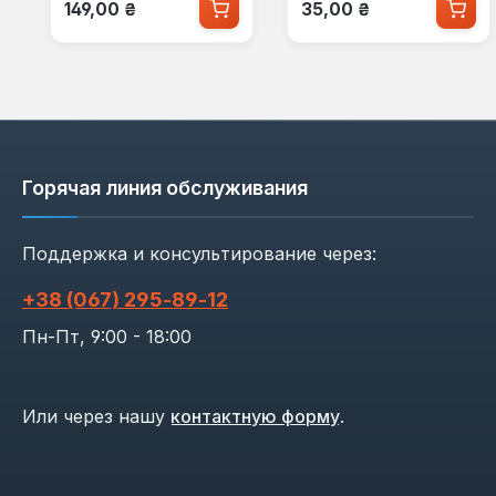
Обычная цена:
Обычная цена:
149,00 ₴
35,00 ₴
Горячая линия обслуживания
Поддержка и консультирование через:
+38 (067) 295‑89‑12
Пн-Пт, 9:00 - 18:00
Или через нашу
контактную форму
.