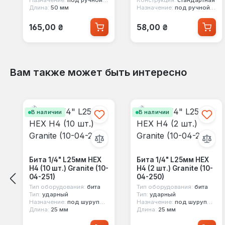
Длина:
50 мм
Назначение:
под ручной инструмент
Обычная цена:
Обычная цена:
165,00 ₴
58,00 ₴
Вам также может быть интересно
Пропустить галерею продуктов
В наличии
В наличии
Бита 1/4" L25мм HEX
Бита 1/4" L25мм HEX
Н4 (10 шт.) Granite (10-
Н4 (2 шт.) Granite (10-
04-251)
04-250)
Тип оборудования:
бита
Тип оборудования:
бита
Тип:
ударный
Тип:
ударный
Назначение:
под шуруповерт, под ручной инструмент
Назначение:
под шуруповерт, под ручной инструмент
Длина:
25 мм
Длина:
25 мм