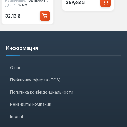
Обычная цена:
Назначение:
под шуруповерт
269,68 ₴
Длина:
25 мм
Обычная цена:
32,13 ₴
Информация
О нас
Публичная оферта (TOS)
Политика конфиденциальности
Реквизиты компании
Imprint