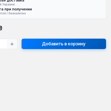
рая доставка
й Украине
а при получении
ртой / безналично
на:
₴
тво продукта: введите желаемое кол
Добавить в корзину