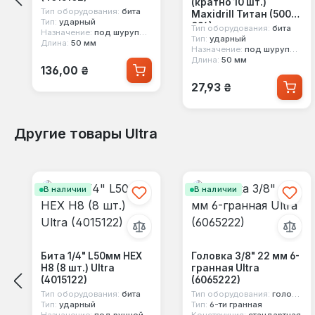
(кратно 10 шт.)
Тип оборудования:
бита
Maxidrill Титан (500-
Тип:
ударный
094)
Тип оборудования:
бита
Назначение:
под шуруповерт, под ручной инструмент
Тип:
ударный
Длина:
50 мм
Назначение:
под шуруповерт, под ручной инструмент
Длина:
50 мм
Обычная цена:
136,00 ₴
Обычная цена:
27,93 ₴
Другие товары Ultra
Пропустить галерею продуктов
В наличии
В наличии
Бита 1/4" L50мм HEX
Головка 3/8" 22 мм 6-
Н8 (8 шт.) Ultra
гранная Ultra
(4015122)
(6065222)
Тип оборудования:
бита
Тип оборудования:
головка стандартная
Тип:
ударный
Тип:
6-ти гранная
Назначение:
под ручной инструмент, под шуруповерт
Конструкция:
стандартная