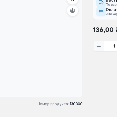
Быст
По все
Оплат
Или ка
Обычная це
136,00 
Количес
Номер продукта:
130300