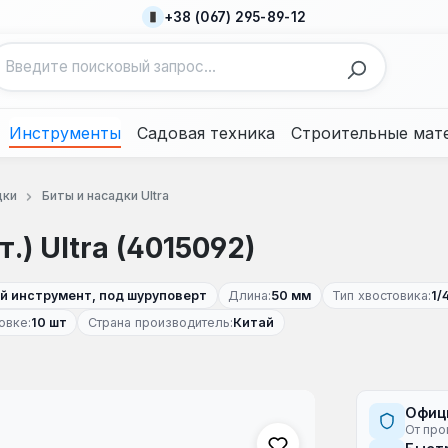
+38 (067) 295-89-12
Инструменты
Садовая техника
Строительные мат
дки
Биты и насадки Ultra
.) Ultra (4015092)
ой инструмент, под шуруповерт
Длина:
50 мм
Тип хвостовика:
1/
овке:
10 шт
Страна производитель:
Китай
Офиц
От про