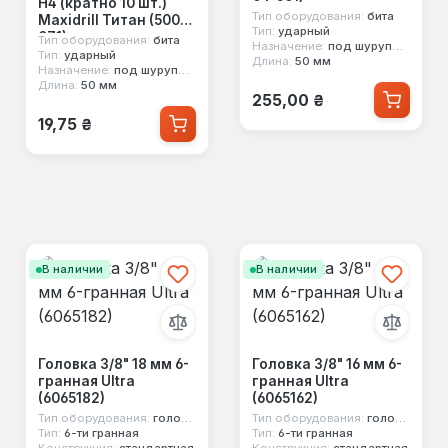
Н4 (кратно 10 шт.)
Тип оборудования:
бита
Maxidrill Титан (500-
Тип:
ударный
071)
Тип оборудования:
бита
Назначение:
под шуруповерт, под ручной инструмент
Тип:
ударный
Длина:
50 мм
Назначение:
под шуруповерт, под ручной инструмент
Длина:
50 мм
Обычная цена:
255,00 ₴
Обычная цена:
19,75 ₴
В наличии
В наличии
Головка 3/8" 18 мм 6-
Головка 3/8" 16 мм 6-
гранная Ultra
гранная Ultra
(6065182)
(6065162)
Тип оборудования:
головка стандартная
Тип оборудования:
головка стандартная
Тип:
6-ти гранная
Тип:
6-ти гранная
Конструкция:
стандартная
Конструкция:
стандартная