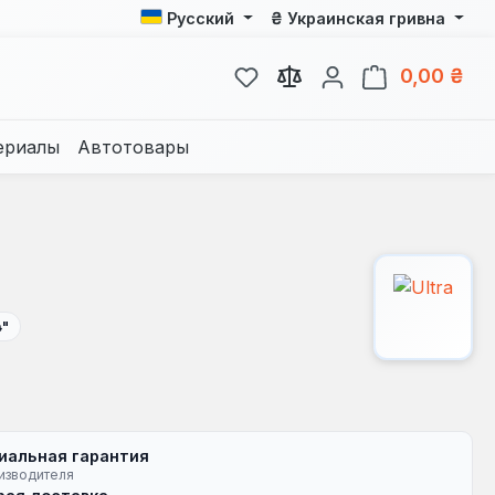
₴
Русский
Украинская гривна
У вас есть товары из спис
В к
0,00 ₴
ериалы
Автотовары
4"
иальная гарантия
изводителя