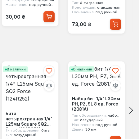
Тип:
6-ти гранная
Назначение:
под ручной инструмент
Конструкция:
стандартная
Назначение:
под ручной инструмент
Обычная цена:
30,00 ₴
Обычная цена:
73,00 ₴
В наличии
В наличии
Набор бит 1/4" L30мм
PH, PZ, SL 8 ед. Force
(2081A)
Бита
Тип оборудования:
набор бит
четырехгранная 1/4"
Тип:
безударный
L25мм Square SQ2
Назначение:
под ручной инструмент
Force (124R252)
Длина:
30 мм
Тип оборудования:
бита
Тип:
безударный