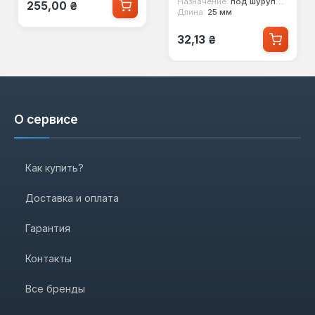
Обычная цена:
Назначение:
под шуруповерт
255,00 ₴
Длина:
25 мм
Обычная цена:
32,13 ₴
О сервисе
Как купить?
Доставка и оплата
Гарантия
Контакты
Все бренды