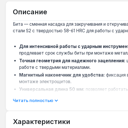
Описание
Бита — сменная насадка для закручивания и откручива
стали S2 с твердостью 58-61 HRC для работы с удар
Для интенсивной работы с ударным инструмен
продлевает срок службы биты при монтаже метал
Точная геометрия для надежного зацепления:
ш
работе с твердыми материалами.
Магнитный наконечник для удобства:
фиксация 
монтаже электрощитов.
Универсальная длина 50 мм:
позволяет работать 
ручных и электрических гайковертов.
Читать полностью
Набор 10 штук для профессионального использ
экономит время при частой смене оснастки.
Характеристики
Набор подходит для монтажных, ремонтных и сбороч