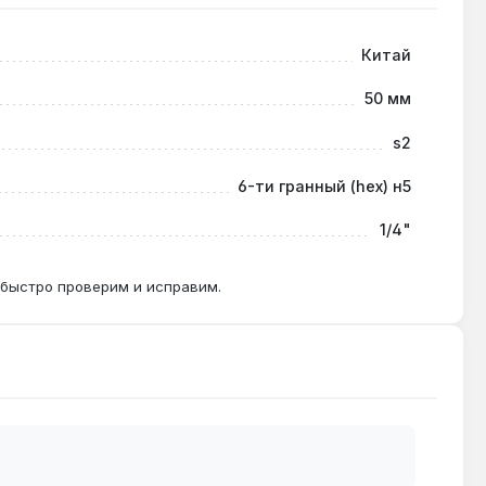
Китай
50 мм
важно для мягких нержавеющих сплавов.
s2
6-ти гранный (hex) н5
 после чего рекомендуется замена для
1/4"
 быстро проверим и исправим.