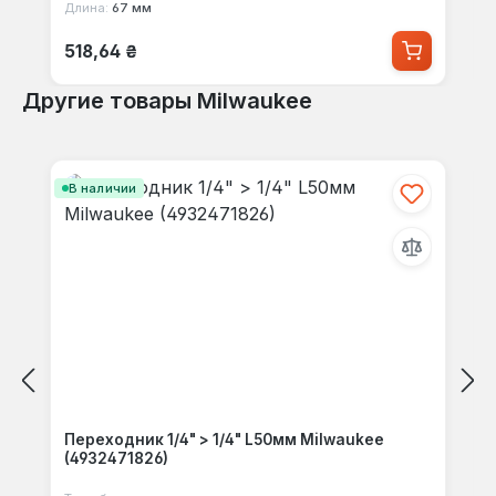
Длина:
67 мм
Обычная цена:
518,64 ₴
Другие товары Milwaukee
Пропустить галерею продуктов
В наличии
Переходник 1/4" > 1/4" L50мм Milwaukee
(4932471826)