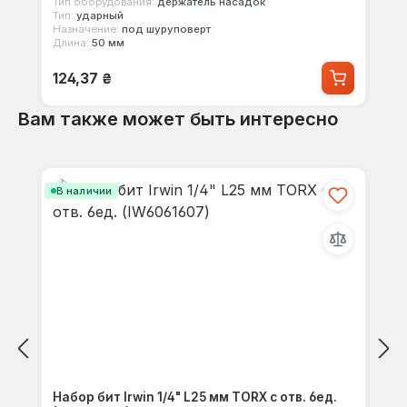
Тип оборудования:
держатель насадок
Тип:
ударный
Назначение:
под шуруповерт
Длина:
50 мм
Обычная цена:
124,37 ₴
Вам также может быть интересно
Пропустить галерею продуктов
В наличии
Набор бит Irwin 1/4" L25 мм TORX с отв. 6ед.