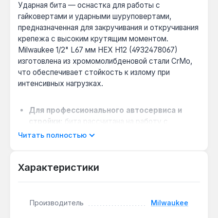
Ударная бита — оснастка для работы с
гайковертами и ударными шуруповертами,
предназначенная для закручивания и откручивания
крепежа с высоким крутящим моментом.
Milwaukee 1/2" L67 мм HEX H12 (4932478067)
изготовлена из хромомолибденовой стали CrMo,
что обеспечивает стойкость к излому при
интенсивных нагрузках.
Для профессионального автосервиса и
стройки:
бита рассчитана на работу с
гайковертами, имеющими квадратный
Читать полностью
хвостовик 1/2 дюйма, и выдерживает ударные
нагрузки до 1000 Нм.
Характеристики
Точная фиксация крепежа:
шестигранный
наконечник H12 (12 мм) плотно обхватывает
стандартные болты и гайки, снижая износ
граней и риск срыва.
Производитель
Milwaukee
Работа в стеснённых условиях:
длина 67 мм