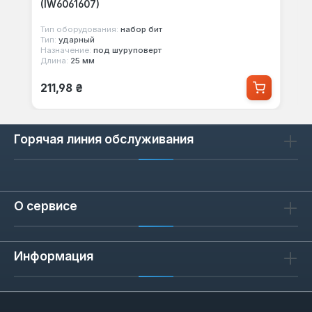
(IW6061607)
Тип оборудования:
набор бит
Тип:
ударный
Назначение:
под шуруповерт
Длина:
25 мм
Обычная цена:
211,98 ₴
Горячая линия обслуживания
О сервисе
Информация