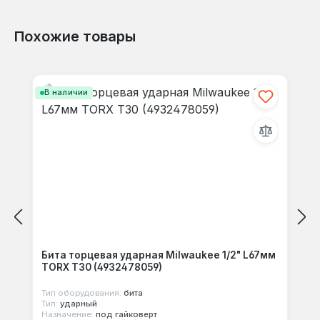
Похожие товары
Отзывов не найдено. Делитесь
Пропустить галерею продуктов
своими мыслями с другими.
В наличии
Бита торцевая ударная Milwaukee 1/2" L67мм
TORX T30 (4932478059)
Тип оборудования:
бита
Тип:
ударный
Назначение:
под гайковерт