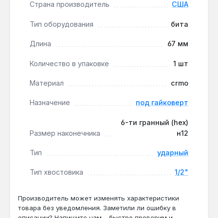
Страна производитель
США
обеспечивает достаточный вылет для доступа
к крепежу в моторном отсеке или за панелями,
Тип оборудования
бита
сохраняя компактность.
Защита от коррозии:
фосфатное покрытие
Длина
67 мм
предотвращает ржавление при работе во
Количество в упаковке
1 шт
влажной среде и улучшает сцепление с
крепежом, уменьшая проскальзывание.
Материал
crmo
Назначение
под гайковерт
Бита подходит для демонтажа и монтажа
крупногабаритных креплений в автосервисах,
6-ти гранный (hex)
строительстве и при сборке
Размер наконечника
н12
металлоконструкций. Производство — США.
Гарантия 1 год, доставка по Украине.
Тип
ударный
Тип хвостовика
1/2"
Подходит ли для работы с гайковертом
мощностью 800 Нм?
Производитель может изменять характеристики
Да — материал CrMo и ударная конструкция
товара без уведомления. Заметили ли ошибку в
биты рассчитаны на крутящий момент до
описании? Напишите нам – быстро проверим и