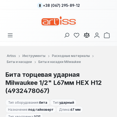
+38 (067) 295-89-12
Перейти к основному содержанию
У вас есть товары
В к
Artiss
Инструменты
Расходные материалы
Биты и насадки
Биты и насадки Milwaukee
Бита торцевая ударная
Milwaukee 1/2" L67мм HEX H12
(4932478067)
Тип оборудования:
бита
Тип:
ударный
Назначение:
под гайковерт
Длина:
67 мм
Тип хвостовика:
1/2"