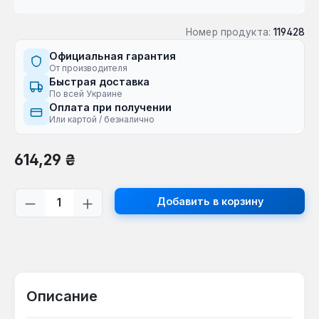
Номер продукта:
119428
Официальная гарантия
От производителя
Быстрая доставка
По всей Украине
Оплата при получении
Или картой / безналично
Обычная цена:
614,29 ₴
Количество продукта: введите желаем
Добавить в корзину
Описание