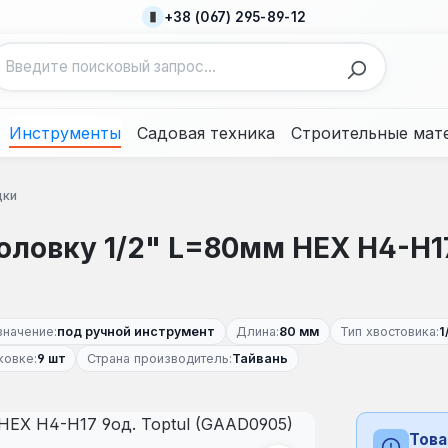
+38 (067) 295-89-12
Инструменты
Садовая техника
Строительные мат
дки
оловку 1/2" L=80мм HEX Н4-H17
значение:
под ручной инструмент
Длина:
80 мм
Тип хвостовика:
1
ковке:
9 шт
Страна производитель:
Тайвань
Това