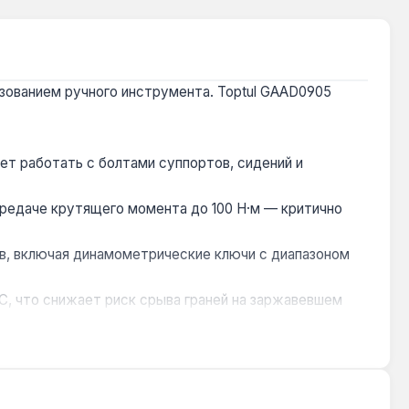
ьзованием ручного инструмента. Toptul GAAD0905
ет работать с болтами суппортов, сидений и
ередаче крутящего момента до 100 Н·м — критично
в, включая динамометрические ключи с диапазоном
C, что снижает риск срыва граней на заржавевшем
ударных гайковёртах может привести к разрушению