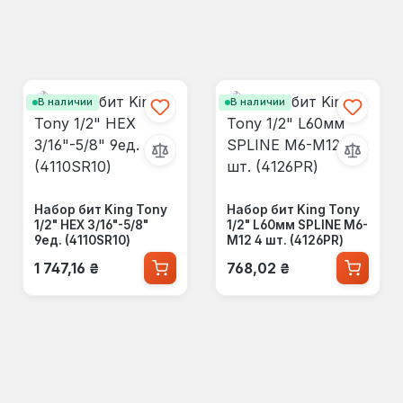
В наличии
В наличии
Набор бит King Tony
Набор бит King Tony
1/2" HEX 3/16"-5/8"
1/2" L60мм SPLINE М6-
9ед. (4110SR10)
М12 4 шт. (4126PR)
Обычная цена:
Обычная цена:
1 747,16 ₴
768,02 ₴