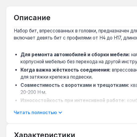
Описание
Набор бит, впрессованных в головки, предназначен д
включает девять бит с профилями от H4 до H17, длин
Для ремонта автомобилей и сборки мебели:
на
корпусной мебелью без перехода на другой инстр
Когда важна жёсткость соединения:
впрессован
для затяжки крепежа подвески.
Совместимость с воротками и трещотками:
кв
20-200 Н·м.
Износостойкость при интенсивной работе:
комб
крепеже.
Читать полностью
Ограничение по типу применения:
набор предназ
бит из-за отсутствия ударной закалки.
Характеристики