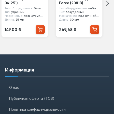
04-251)
Force (2081B)
Тип оборудования:
бита
Тип оборудования:
набор бит
Тип:
ударный
Тип:
безударный
Назначение:
под шуруповерт, под ручной инструмент
Назначение:
под ручной инструмент
Длина:
25 мм
Длина:
30 мм
Обычная цена:
Обычная цена:
149,00 ₴
269,68 ₴
Информация
О нас
Публичная оферта (TOS)
Политика конфиденциальности