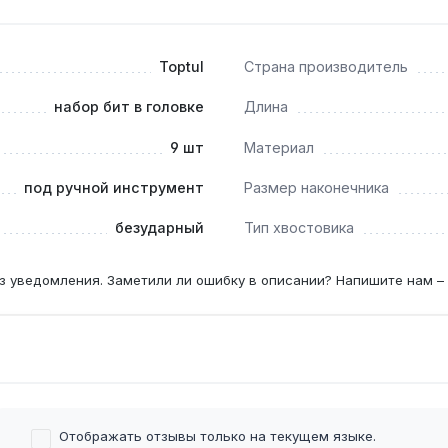
нтажников, работающих с крепежом H4-H17 в условиях СТО
Toptul
Страна производитель
ом?
набор бит в головке
Длина
овика 1/2 дюйма рассчитан на ручной инструмент, а сталь S
9 шт
Материал
под ручной инструмент
Размер наконечника
безударный
Тип хвостовика
битой и головкой — в отличие от стандартных бит 1/4 дю
промежуточных соединений.
з уведомления. Заметили ли ошибку в описании? Напишите нам –
ежа в автосервисе — от винтов 4 мм до болтов 17 мм под к
Отображать отзывы только на текущем языке.