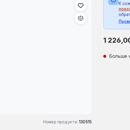
К сож
похо
обрат
Посм
Обычная це
1 226,0
Больше 
Номер продукта:
130515