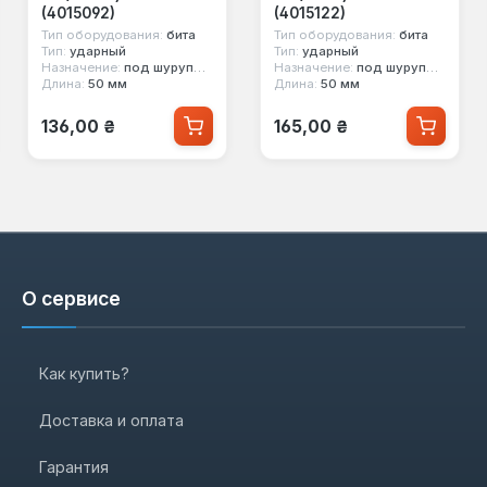
(4015092)
(4015122)
Тип оборудования:
бита
Тип оборудования:
бита
Тип:
ударный
Тип:
ударный
Назначение:
под шуруповерт, под ручной инструмент
Назначение:
под шуруповерт, под ручной инструмент
Длина:
50 мм
Длина:
50 мм
Обычная цена:
Обычная цена:
136,00 ₴
165,00 ₴
О сервисе
Как купить?
Доставка и оплата
Гарантия