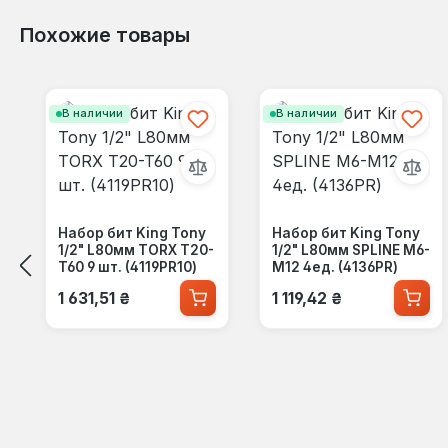
Похожие товары
Пропустить галерею продуктов
В наличии
В наличии
Набор бит King Tony
Набор бит King Tony
1/2" L80мм TORX T20-
1/2" L80мм SPLINE М6-
T60 9 шт. (4119PR10)
М12 4ед. (4136PR)
Обычная цена:
Обычная цена:
1 631,51 ₴
1 119,42 ₴