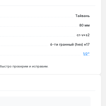
 или мебельного производства. Производство —
Тайвань
80 мм
2 без ударной вязкости может треснуть при
cr-v+s2
6-ти гранный (hex) н17
1/2"
йма с магнитным держателем, здесь передача
 быстро проверим и исправим.
люч, что заменяет 9 отдельных головок.