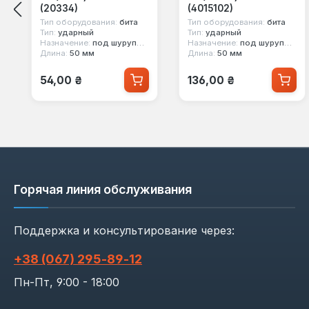
(20334)
(4015102)
Тип оборудования:
бита
Тип оборудования:
бита
Тип:
ударный
Тип:
ударный
Назначение:
под шуруповерт, под ручной инструмент
Назначение:
под шуруповерт, под ручной инструмент
Длина:
50 мм
Длина:
50 мм
Обычная цена:
Обычная цена:
54,00 ₴
136,00 ₴
Горячая линия обслуживания
Поддержка и консультирование через:
+38 (067) 295‑89‑12
Пн-Пт, 9:00 - 18:00