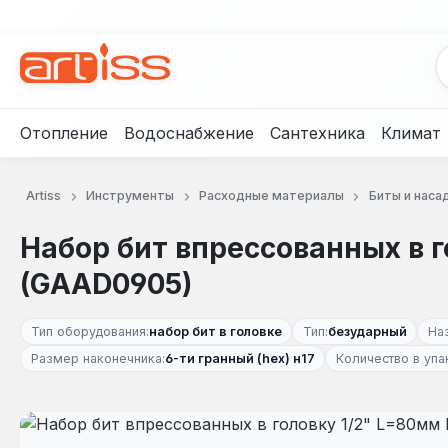
рейти к основному содержанию
Перейти к поиску
Перейти к основной навигации
Отопление
Водоснабжение
Сантехника
Климат
Artiss
Инструменты
Расходные материалы
Биты и наса
Набор бит впрессованных в г
(GAAD0905)
Тип оборудования:
набор бит в головке
Тип:
безударный
На
Размер наконечника:
6-ти гранный (hex) н17
Количество в упа
Пропустить галерею изображений