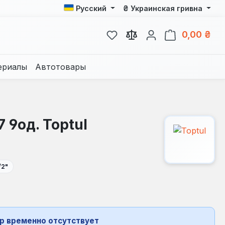
₴
Русский
Украинская гривна
У вас есть товары из спис
В к
0,00 ₴
ериалы
Автотовары
 9од. Toptul
/2"
р временно отсутствует