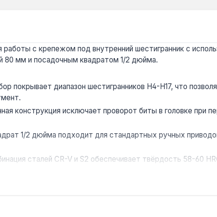
ля работы с крепежом под внутренний шестигранник с испол
ой 80 мм и посадочным квадратом 1/2 дюйма.
бор покрывает диапазон шестигранников H4-H17, что позволя
умент.
ная конструкция исключает проворот биты в головке при п
адрат 1/2 дюйма подходит для стандартных ручных приводо
инация сталей CR-V и S2 обеспечивает твёрдость 58-60 HR
начен только для ручного инструмента — использование в 