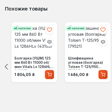
Похожие товары
Пропустить галерею продуктов
В наличии
В наличии
Болгарка (УШМ) 125
Шлифмашина
мм 860 Вт 11000 об/
угловая (болгарка)
мин Vitals Ls 1286HLv
Tolsen Т-125/950
(43105)
(79521)
Обычная цена:
Обычная цена:
1 804,05 ₴
1 686,00 ₴