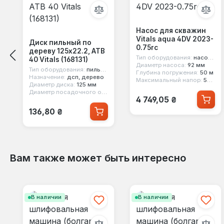
Насос для скважин
Vitals aqua 4DV 2023-
Диск пильный по
0.75rc
дереву 125x22.2, ATB
Тип оборудования:
насос для скважины
40 Vitals (168131)
Диаметр насоса:
92 мм
Тип оборудования:
пильный диск
Глубина погружения:
50 м
Назначение:
дсп, дерево
Максимальный напор:
54 м
Диаметр диска:
125 мм
Диаметр посадочного отверстия:
22 мм
Обычная цена:
4 749,05 ₴
Обычная цена:
136,80 ₴
Вам также может быть интересно
Пропустить галерею продуктов
В наличии
В наличии