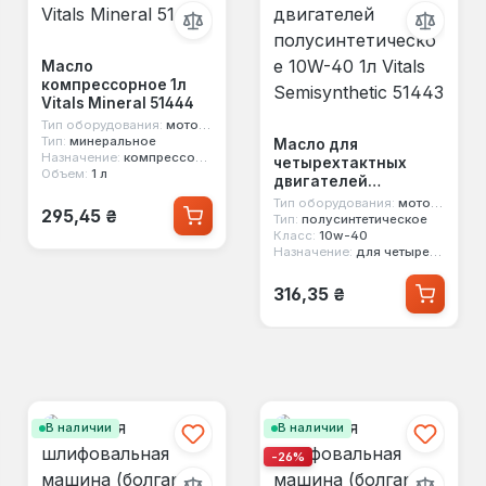
Масло
компрессорное 1л
Vitals Mineral 51444
Тип оборудования:
моторное масло
Тип:
минеральное
Масло для
Назначение:
компрессорное
четырехтактных
Объем:
1 л
двигателей
полусинтетическое
Тип оборудования:
моторное масло
Обычная цена:
295,45 ₴
10W-40 1л Vitals
Тип:
полусинтетическое
Класс:
10w-40
Semisynthetic 51443
Назначение:
для четырехтактных двигателей
Обычная цена:
316,35 ₴
В наличии
В наличии
-26%