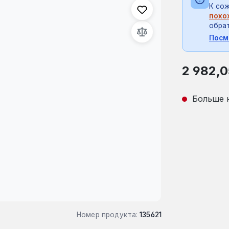
К сож
похо
обрат
Посм
Обычная це
2 982,0
Больше 
Номер продукта:
135621