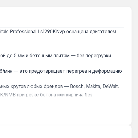
tals Professional Ls1290KNvp оснащена двигателем
ой до 5 мм и бетонным плитам — без перегрузки
об/мин — это предотвращает перегрев и деформацию
ых кругов любых брендов — Bosch, Makita, DeWalt.
/NMB при резке бетона или кирпича без
рукой, а кабель 4 м даёт свободу перемещения без
тка сварных швов, шлифование поверхностей перед