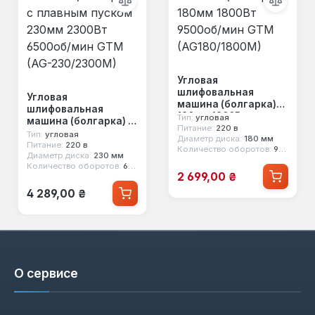
Угловая
шлифовальная
Угловая
машина (болгарка)
шлифовальная
180мм 1800Вт
Тип:
угловая
машина (болгарка) с
9500об/мин GTM
Питание:
220 в
плавным пуском
Тип:
угловая
Диаметр диска:
180 мм
(AG180/1800M)
230мм 2300Вт
Питание:
220 в
Количество оборотов:
9500 об/мин
Диаметр диска:
230 мм
6500об/мин GTM (AG-
Количество оборотов:
6500 об/мин
230/2300M)
Цена продажи:
2 699,00 ₴
Обычная цена:
4 289,00 ₴
О сервисе