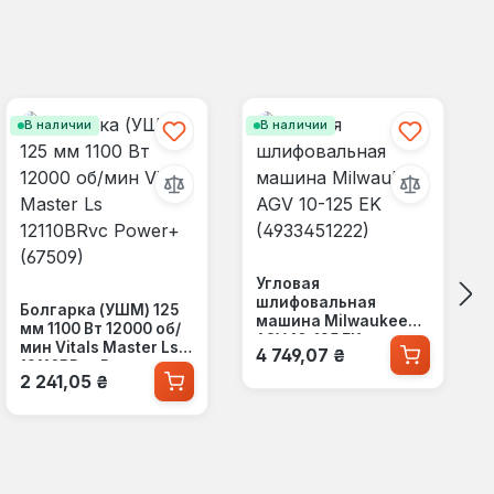
В наличии
В наличии
Угловая
шлифовальная
Болгарка (УШМ) 125
машина Milwaukee
мм 1100 Вт 12000 об/
AGV 10-125 EK
Обычная цена:
мин Vitals Master Ls
4 749,07 ₴
(4933451222)
12110BRvc Power+
Обычная цена:
2 241,05 ₴
(67509)