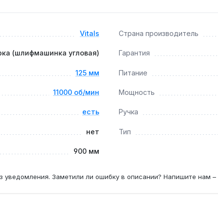
оставка по Украине.
Vitals
Страна производитель
резку стального уголка до 5 мм без остановки, при условии
рка (шлифмашинка угловая)
Гарантия
125 мм
Питание
11000 об/мин
Мощность
) — каждые 6–12 месяцев; для домашнего использования — ра
есть
Ручка
нет
Тип
900 мм
з уведомления. Заметили ли ошибку в описании? Напишите нам –