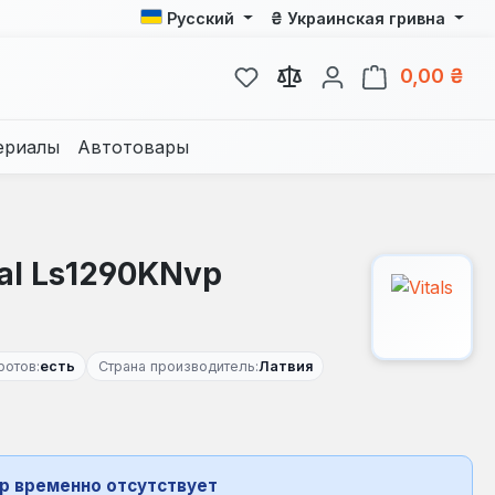
₴
Русский
Украинская гривна
У вас есть товары из спис
В к
0,00 ₴
ериалы
Автотовары
nal Ls1290KNvp
ротов:
есть
Страна производитель:
Латвия
р временно отсутствует