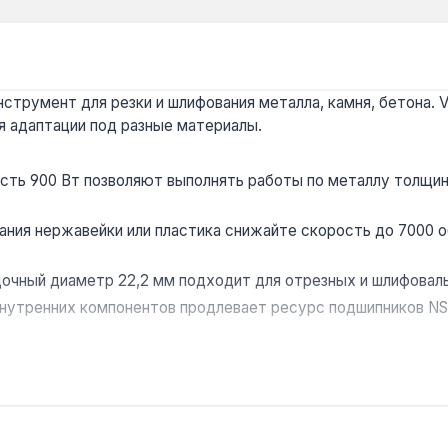
трумент для резки и шлифования металла, камня, бетона. Vi
ля адаптации под разные материалы.
сть 900 Вт позволяют выполнять работы по металлу толщин
ания нержавейки или пластика снижайте скорость до 7000 
чный диаметр 22,2 мм подходит для отрезных и шлифовальн
нутренних компонентов продлевает ресурс подшипников NSK
с 2,14 кг и эргономичный корпус позволяют работать одной 
ования в строительстве и ремонте: резка арматуры, зачис