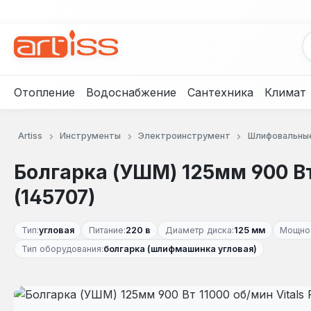
рейти к основному содержанию
Перейти к поиску
Перейти к основной навигации
Отопление
Водоснабжение
Сантехника
Климат
Artiss
Инструменты
Электроинструмент
Шлифовальны
Болгарка (УШМ) 125мм 900 Вт 
(145707)
Тип:
угловая
Питание:
220 в
Диаметр диска:
125 мм
Мощнос
Тип оборудования:
болгарка (шлифмашинка угловая)
Пропустить галерею изображений