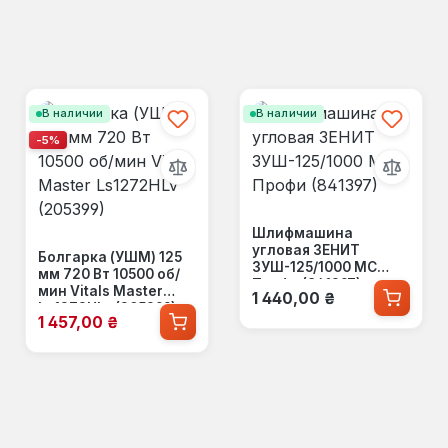
В наличии
В наличии
-5%
Шлифмашина
угловая ЗЕНИТ
Болгарка (УШМ) 125
ЗУШ-125/1000 МС
мм 720 Вт 10500 об/
Профи (841397)
Обычная цена:
мин Vitals Master
1 440,00 ₴
Ls1272HLv (205399)
Цена продажи:
1 457,00 ₴