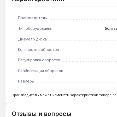
покраской. Производство — Латвия. Гарантия 5 лет, д
Производитель
Подходит ли для резки толстого металла?
Да — мощность 900 Вт и диск 125 мм обеспечивают 
Тип оборудования
болга
Диаметр диска
Как часто нужно менять щётки двигателя?
Количество оборотов
При интенсивной ежедневной работе (более 4 часов
Регулировка оборотов
Стабилизация оборотов
Размеры
Производитель может изменять характеристики товара бе
Отзывы и вопросы