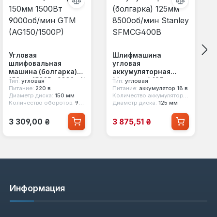
Угловая
Шлифмашина
шлифовальная
угловая
машина (болгарка)
аккумуляторная
150мм 1500Вт 9000об/
(болгарка) 125мм
Тип:
угловая
Тип:
угловая
мин GTM
8500об/мин Stanley
Питание:
220 в
Питание:
аккумулятор 18 в
Диаметр диска:
150 мм
Количество аккумуляторов:
нет в к
(AG150/1500P)
SFMCG400B
Количество оборотов:
9000 об/мин
Диаметр диска:
125 мм
Обычная цена:
Цена продажи:
3 309,00 ₴
3 875,51 ₴
Информация