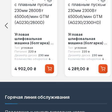
Угловая
Угловая
шлифовальная
шлифовальная
машина (болгарка) с
машина (болгарка) с
плавным пуском
плавным пуском
Тип:
угловая
Тип:
угловая
230мм 2800Вт
230мм 2300Вт
Питание:
220 в
Питание:
220 в
Диаметр диска:
230 мм
Диаметр диска:
230 мм
6500об/мин GTM
6500об/мин GTM
Количество оборотов:
6500 об/мин
Количество оборотов:
6500 об/мин
(AG230/2800D)
(AG230/2300HD)
Обычная цена:
Обычная цена:
4 902,00 ₴
4 289,00 ₴
Горячая линия обслуживания