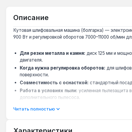
Описание
Кутовая шлифовальная машина (болгарка) — электроинс
900 Вт и регулировкой оборотов 7000–11000 об/мин д
Для резки металла и камня:
диск 125 мм и мощно
двигателя.
Когда нужна регулировка оборотов:
для шлифов
поверхности.
Совместимость с оснасткой:
стандартный посадо
Работа в условиях пыли:
усиленная пылезащита в
дополнительного пылесоса.
Для работ на высоте и в стеснённых местах:
ве
Читать полностью
удлинителя.
Инструмент подходит для профессионального использ
Характеристики