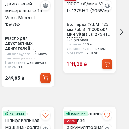
Болгарка (УШМ) 125
мм 750 Вт 11000 об/
мин Vitals Ls1275HT
Масло для
(205816)
Тип:
угловая
двухтактных
Питание:
220 в
двигателей
Диаметр диска:
125 мм
минеральное 1л
Мощность:
750 вт
Тип оборудования:
моторное масло
Vitals Mineral 156782
Тип:
минеральное
Цена продажи:
Назначение:
для двухтактных двигателей
1 111,00 ₴
Объем:
1 л
Обычная цена:
249,85 ₴
В наличии
В наличии
-10%