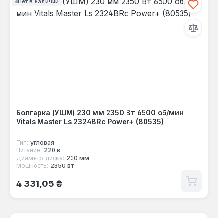
Нет в наличии
Болгарка (УШМ) 230 мм 2350 Вт 6500 об/мин
Vitals Master Ls 2324BRc Power+ (80535)
Тип:
угловая
Питание:
220 в
Диаметр диска:
230 мм
Мощность:
2350 вт
Обычная цена:
4 331,05 ₴