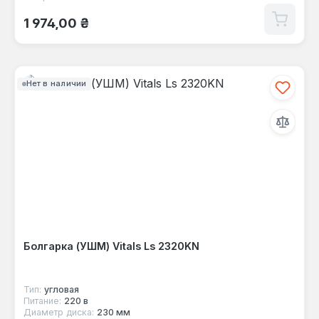
Обычная цена:
1 974,00 ₴
Нет в наличии
Болгарка (УШМ) Vitals Ls 2320KN
Тип:
угловая
Питание:
220 в
Диаметр диска:
230 мм