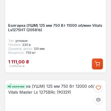
Болгарка (УШМ) 125 мм 750 Вт 11000 об/мин Vitals
Ls1275HT (205816)
Тип:
угловая
Питание:
220 в
Диаметр диска:
125 мм
Мощность:
750 вт
Цена продажи:
1 111,00 ₴
Обычная цена:
1 319,55 ₴
В наличии