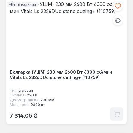
Нет в наличии
Болгарка (УШМ) 230 мм 2600 Вт 6300 об/мин
Vitals Ls 2326DUq stone cutting+ (110759)
Тип:
угловая
Питание:
220 в
Диаметр диска:
230 мм
Мощность:
2600 вт
Обычная цена:
7 314,05 ₴