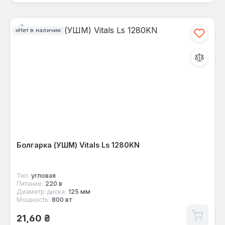
Нет в наличии
Болгарка (УШМ) Vitals Ls 1280KN
Тип:
угловая
Питание:
220 в
Диаметр диска:
125 мм
Мощность:
800 вт
Обычная цена:
21,60 ₴