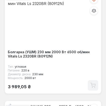
Болгарка (УШМ) 230 мм 2000 Вт 6500 об/мин
Vitals Ls 2320BR (80912N)
Тип:
угловая
Питание:
220 в
Диаметр диска:
230 мм
Мощность:
2000 вт
Обычная цена:
3 989,05 ₴