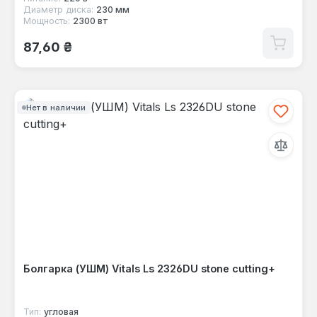
Диаметр диска:
230 мм
Мощность:
2300 вт
Обычная цена:
87,60 ₴
Нет в наличии
Болгарка (УШМ) Vitals Ls 2326DU stone cutting+
Тип:
угловая