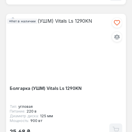
Нет в наличии
Болгарка (УШМ) Vitals Ls 1290KN
Тип:
угловая
Питание:
220 в
Диаметр диска:
125 мм
Мощность:
900 вт
Обычная цена:
25,68 ₴