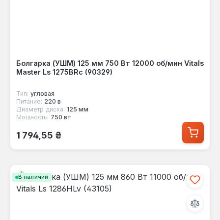
Болгарка (УШМ) 125 мм 750 Вт 12000 об/мин Vitals
Master Ls 1275BRc (90329)
Тип:
угловая
Питание:
220 в
Диаметр диска:
125 мм
Мощность:
750 вт
Обычная цена:
1 794,55 ₴
В наличии