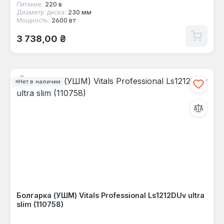
Питание:
220 в
Диаметр диска:
230 мм
Мощность:
2600 вт
Обычная цена:
3 738,00 ₴
Нет в наличии
Болгарка (УШМ) Vitals Professional Ls1212DUv ultra
slim (110758)