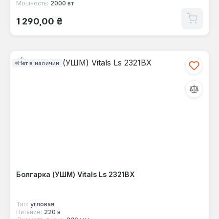
Мощность:
2000 вт
Обычная цена:
1 290,00 ₴
Нет в наличии
Болгарка (УШМ) Vitals Ls 2321BX
Тип:
угловая
Питание:
220 в