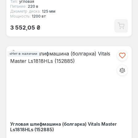
Тип:
угловая
Питание:
220 в
Диаметр диска:
125 мм
Мощность:
1200 вт
Обычная цена:
3 552,05 ₴
Нет в наличии
Угловая шлифмашина (болгарка) Vitals Master
Ls1818HLs (152885)