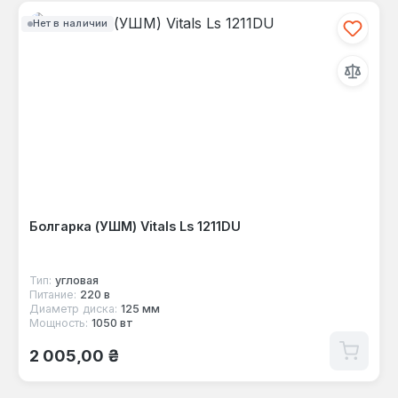
Нет в наличии
Болгарка (УШМ) Vitals Ls 1211DU
Тип:
угловая
Питание:
220 в
Диаметр диска:
125 мм
Мощность:
1050 вт
Обычная цена:
2 005,00 ₴