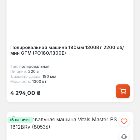
Полировальная машина 180мм 1300Вт 2200 об/
мин GTM (PO180/1300E)
Тип:
полировальная
Питание:
220 в
Диаметр диска:
180 мм
Мощность:
1300 вт
Обычная цена:
4 294,00 ₴
В наличии