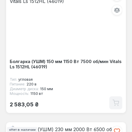
Болгарка (УШМ) 150 мм 1150 Вт 7500 об/мин Vitals
Ls 1512HL (46019)
Тип:
угловая
Питание:
220 в
Диаметр диска:
150 мм
Мощность:
1150 вт
Обычная цена:
2 583,05 ₴
Нет в наличии