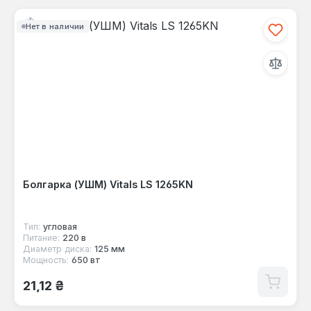
Нет в наличии
Болгарка (УШМ) Vitals LS 1265KN
Тип:
угловая
Питание:
220 в
Диаметр диска:
125 мм
Мощность:
650 вт
Обычная цена:
21,12 ₴