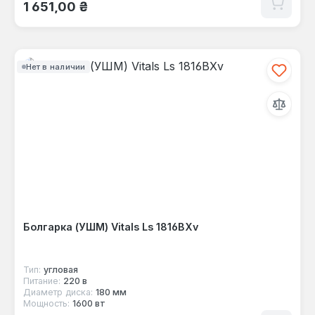
Обычная цена:
1 651,00 ₴
Нет в наличии
Болгарка (УШМ) Vitals Ls 1816BXv
Тип:
угловая
Питание:
220 в
Диаметр диска:
180 мм
Мощность:
1600 вт