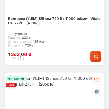
Болгарка (УШМ) 125 мм 720 Вт 11000 об/мин Vitals
Ls 1272HL (43106)
Тип:
угловая
Питание:
220 в
Диаметр диска:
125 мм
Мощность:
720 вт
Цена продажи:
1 363,00 ₴
Обычная цена:
1 471,55 ₴
В наличии
-16%