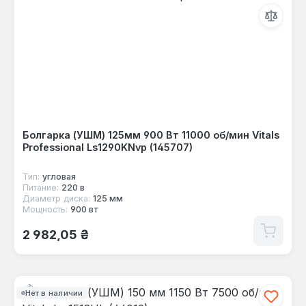
Болгарка (УШМ) 125мм 900 Вт 11000 об/мин Vitals
Professional Ls1290KNvp (145707)
Тип:
угловая
Питание:
220 в
Диаметр диска:
125 мм
Мощность:
900 вт
Обычная цена:
2 982,05 ₴
Нет в наличии