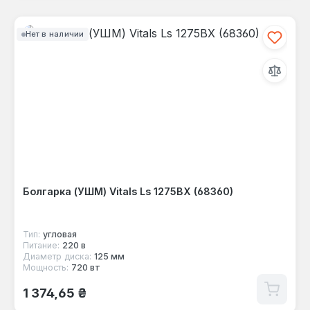
Нет в наличии
Болгарка (УШМ) Vitals Ls 1275BX (68360)
Тип:
угловая
Питание:
220 в
Диаметр диска:
125 мм
Мощность:
720 вт
Обычная цена:
1 374,65 ₴