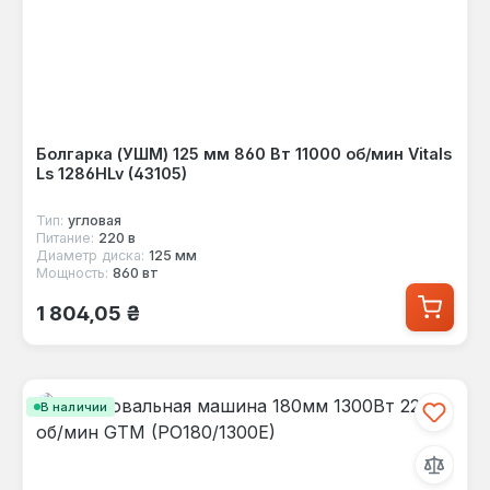
Болгарка (УШМ) 125 мм 860 Вт 11000 об/мин Vitals
Ls 1286HLv (43105)
Тип:
угловая
Питание:
220 в
Диаметр диска:
125 мм
Мощность:
860 вт
Обычная цена:
1 804,05 ₴
В наличии