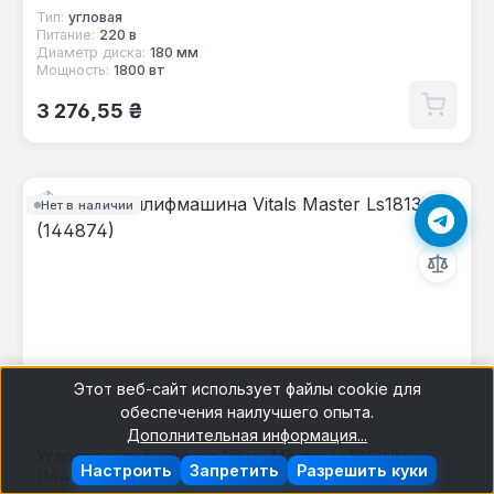
Тип:
угловая
Питание:
220 в
Диаметр диска:
180 мм
Мощность:
1800 вт
Обычная цена:
3 276,55 ₴
Нет в наличии
Этот веб-сайт использует файлы cookie для
обеспечения наилучшего опыта.
Дополнительная информация...
Угловая шлифмашина Vitals Master Ls1813HLv
Настроить
Запретить
Разрешить куки
(144874)