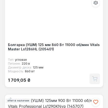
Болгарка (УШМ) 125 мм 860 Вт 11000 об/мин Vitals
Master Ls1286HL (205401)
Тип:
угловая
Питание:
220 в
Диаметр диска:
125 мм
Мощность:
860 вт
Обычная цена:
1 709,05 ₴
Нет в наличии