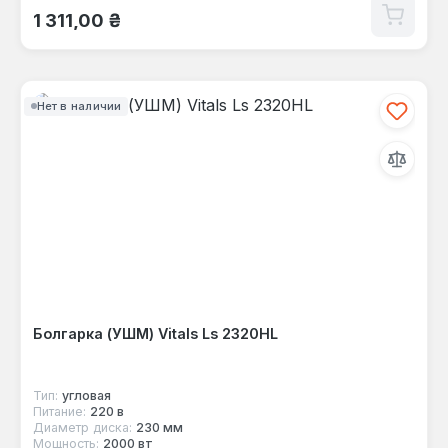
Обычная цена:
1 311,00 ₴
Нет в наличии
Болгарка (УШМ) Vitals Ls 2320HL
Тип:
угловая
Питание:
220 в
Диаметр диска:
230 мм
Мощность:
2000 вт