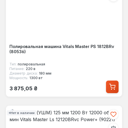
Полировальная машина Vitals Master PS 1812BRv
(80536)
Тип:
полировальная
Питание:
220 в
Диаметр диска:
180 мм
Мощность:
1300 вт
Обычная цена:
3 875,05 ₴
Нет в наличии