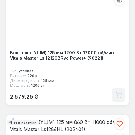
Болгарка (УШМ) 125 мм 1200 Вт 12000 об/мин
Vitals Master Ls 12120BRvc Power+ (90221)
Тип:
угловая
Питание:
220 в
Диаметр диска:
125 мм
Мощность:
1200 вт
Обычная цена:
2 579,25 ₴
Нет в наличии