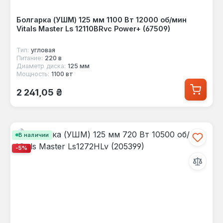
Болгарка (УШМ) 125 мм 1100 Вт 12000 об/мин
Vitals Master Ls 12110BRvc Power+ (67509)
Тип:
угловая
Питание:
220 в
Диаметр диска:
125 мм
Мощность:
1100 вт
Обычная цена:
2 241,05 ₴
В наличии
-5%