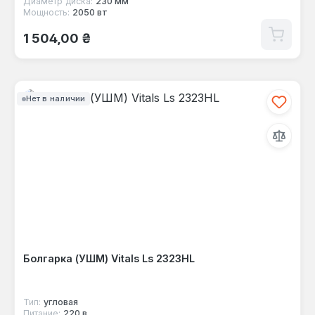
Диаметр диска:
230 мм
Мощность:
2050 вт
Обычная цена:
1 504,00 ₴
Нет в наличии
Болгарка (УШМ) Vitals Ls 2323HL
Тип:
угловая
Питание:
220 в