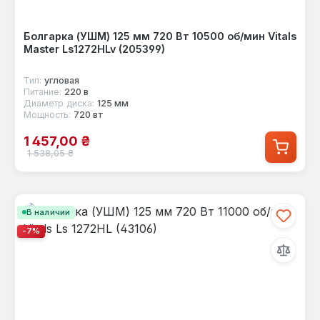
Болгарка (УШМ) 125 мм 720 Вт 10500 об/мин Vitals
Master Ls1272HLv (205399)
Тип:
угловая
Питание:
220 в
Диаметр диска:
125 мм
Мощность:
720 вт
Цена продажи:
1 457,00 ₴
Обычная цена:
1 538,05 ₴
В наличии
-7%