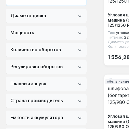
Угловая 
Диаметр диска
машина (
125/1250 
Мощность
Тип:
углова
Питание:
22
Диаметр ди
Количество
Количество оборотов
Обычная
1 556,2
Регулировка оборотов
Нет в нали
Плавный запуск
Страна производитель
Угловая 
Емкость аккумулятора
машина (
125/980 О