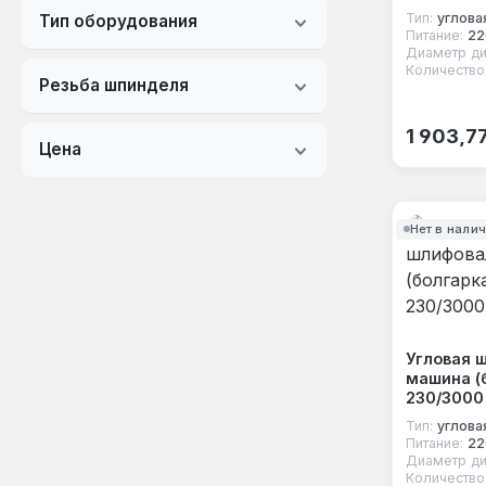
Тип:
углова
Тип оборудования
Питание:
22
Диаметр ди
Количество
Резьба шпинделя
Обычная
1 903,7
Цена
Нет в нали
Угловая 
машина (
230/3000
Тип:
углова
Питание:
22
Диаметр ди
Количество