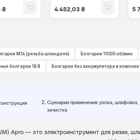
 цена:
Обычная цена:
Об
5 ₴
4 452,03 ₴
5 
лгарки M14 (резьба шпинделя)
Болгарки 11000 об/мин
ные болгарки 18 В
Болгарки без аккумулятора в комплек
Сценарии применения: резка, шлифовка,
конструкция
зачистка
) Apro — это электроинструмент для резки, шлиф