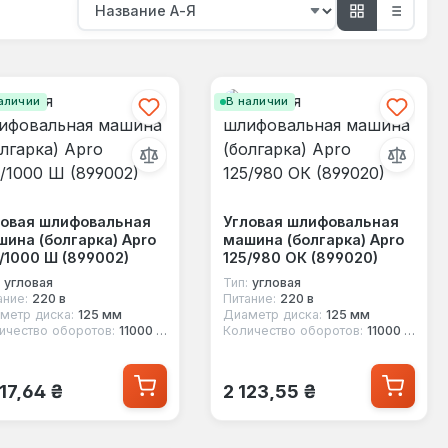
аличии
В наличии
ловая шлифовальная
Угловая шлифовальная
ина (болгарка) Apro
машина (болгарка) Apro
/1000 Ш (899002)
125/980 ОК (899020)
угловая
Тип:
угловая
ание:
220 в
Питание:
220 в
метр диска:
125 мм
Диаметр диска:
125 мм
ичество оборотов:
11000 об/мин
Количество оборотов:
11000 об/мин
ычная цена:
Обычная цена:
817,64 ₴
2 123,55 ₴