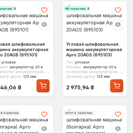
аличии
В наличии
ловая шлифовальная
Угловая шлифовальная
шина аккумуляторная
машина аккумуляторная
o 20AGB (895101)
Apro 20AGS (895103)
угловая
Тип:
угловая
ание:
аккумулятор 20 в
Питание:
аккумулятор 20 в
ичество аккумуляторов:
нет в комплекте
Количество аккумуляторов:
нет в 
метр диска:
125 мм
Диаметр диска:
125 мм
ычная цена:
Обычная цена:
746,06 ₴
2 975,94 ₴
 в наличии
Нет в наличии