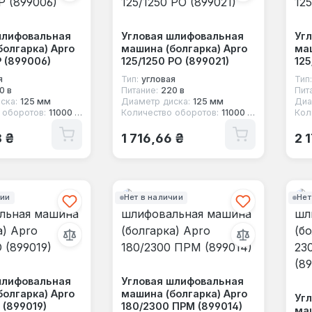
шлифовальная
Угловая шлифовальная
Уг
болгарка) Apro
машина (болгарка) Apro
маш
Р (899006)
125/1250 РО (899021)
125
я
Тип:
угловая
Тип:
0 в
Питание:
220 в
Пит
ска:
125 мм
Диаметр диска:
125 мм
Диа
 оборотов:
11000 об/мин
Количество оборотов:
11000 об/мин
Кол
 цена:
Обычная цена:
Об
8 ₴
1 716,66 ₴
2 
чии
Нет в наличии
Нет
шлифовальная
Угловая шлифовальная
болгарка) Apro
машина (болгарка) Apro
Уг
 (899019)
180/2300 ПРМ (899014)
маш