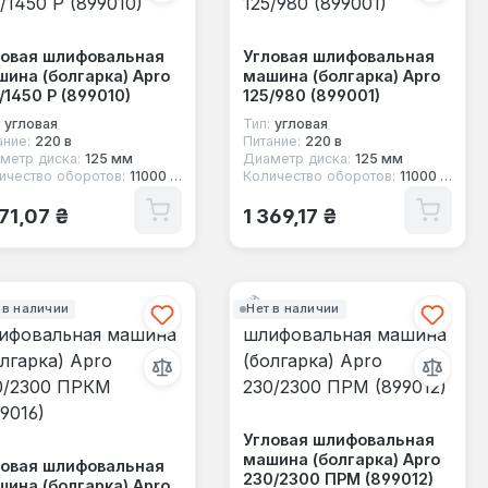
ловая шлифовальная
Угловая шлифовальная
ина (болгарка) Apro
машина (болгарка) Apro
/1450 Р (899010)
125/980 (899001)
угловая
Тип:
угловая
ание:
220 в
Питание:
220 в
метр диска:
125 мм
Диаметр диска:
125 мм
ичество оборотов:
11000 об/мин
Количество оборотов:
11000 об/мин
ычная цена:
Обычная цена:
171,07 ₴
1 369,17 ₴
 в наличии
Нет в наличии
Угловая шлифовальная
машина (болгарка) Apro
ловая шлифовальная
230/2300 ПРМ (899012)
ина (болгарка) Apro