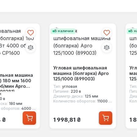
В наличии
В н
Угловая шлифовальная
Уг
машина (болгарка) Apro
маш
льная машина
125/1000 (899003)
125
) 180 мм 1600
об/мин Apro
Тип:
угловая
Тип:
99381)
Питание:
220 в
Пит
я
Диаметр диска:
125 мм
Диа
0 в
Количество оборотов:
11000 об/мин
Кол
ска:
180 мм
 оборотов:
4000 об/мин
 цена:
Обычная цена:
Об
4 ₴
1 998,81 ₴
1 