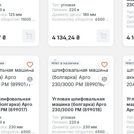
230
я
Тип:
угловая
0 в
Питание:
220 в
Тип:
ска:
125 мм
Диаметр диска:
180 мм
Пит
 оборотов:
11000 об/мин
Количество оборотов:
6500 об/мин
Диа
Кол
 цена:
Обычная цена:
Об
7 ₴
4 134,24 ₴
4 
чии
Нет в наличии
Нет
шлифовальная
Угловая шлифовальная
Уг
болгарка) Apro
машина (болгарка) Apro
ма
 РМ (899017)
230/3000 РМ (899018)
Apr
я
Тип:
угловая
Тип:
0 в
Питание:
220 в
Пит
ска:
230 мм
Диаметр диска:
230 мм
Кол
 оборотов:
6500 об/мин
Количество оборотов:
6500 об/мин
Диа