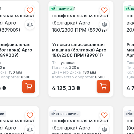
В наличии
В н
шлифовальная
Угловая шлифовальная
Уг
болгарка) Apro
машина (болгарка) Apro
ма
(899009)
180/2300 ПРМ (899011)
Apr
я
Тип:
угловая
Тип:
0 в
Питание:
220 в
Пит
ска:
150 мм
Диаметр диска:
180 мм
Кол
 оборотов:
8500 об/мин
Количество оборотов:
8500 об/мин
Диа
 цена:
Обычная цена:
Об
8 ₴
4 125,33 ₴
4 
чии
Нет в наличии
Нет