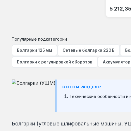
Обычная
5 212,3
Популярные подкатегории
Болгарки 125 мм
Сетевые болгарки 220 В
Бо
Болгарки с регулировкой оборотов
Аккумулятор
В ЭТОМ РАЗДЕЛЕ:
Технические особенности и 
Болгарки (угловые шлифовальные машины, УШМ