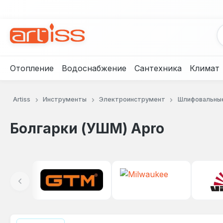
рейти к основному содержанию
Перейти к поиску
Перейти к основной навигации
Отопление
Водоснабжение
Сантехника
Климат
Artiss
Инструменты
Электроинструмент
Шлифовальны
Болгарки (УШМ) Apro