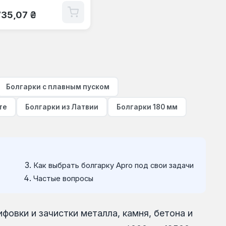
ычная цена:
735,07 ₴
Болгарки с плавным пуском
те
Болгарки из Латвии
Болгарки 180 мм
Как выбрать болгарку Apro под свои задачи
Частые вопросы
овки и зачистки металла, камня, бетона и