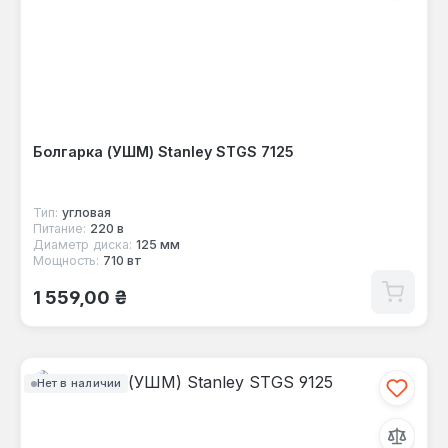
Болгарка (УШМ) Stanley STGS 7125
Тип:
угловая
Питание:
220 в
Диаметр диска:
125 мм
Мощность:
710 вт
Обычная цена:
1 559,00 ₴
Нет в наличии