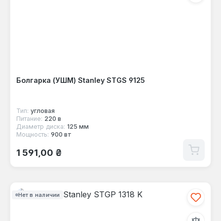
Болгарка (УШМ) Stanley STGS 9125
Тип:
угловая
Питание:
220 в
Диаметр диска:
125 мм
Мощность:
900 вт
Обычная цена:
1 591,00 ₴
Нет в наличии