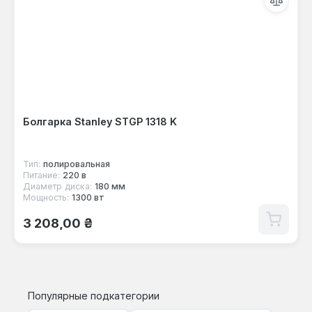
Болгарка Stanley STGP 1318 K
Тип:
полировальная
Питание:
220 в
Диаметр диска:
180 мм
Мощность:
1300 вт
Обычная цена:
3 208,00 ₴
Популярные подкатегории