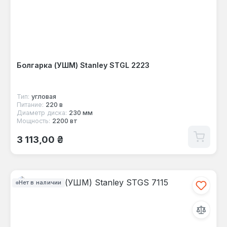
Болгарка (УШМ) Stanley STGL 2223
Тип:
угловая
Питание:
220 в
Диаметр диска:
230 мм
Мощность:
2200 вт
Обычная цена:
3 113,00 ₴
Нет в наличии