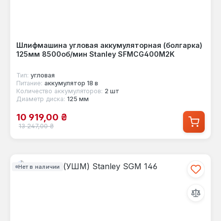
Шлифмашина угловая аккумуляторная (болгарка)
125мм 8500об/мин Stanley SFMCG400M2K
Тип:
угловая
Питание:
аккумулятор 18 в
Количество аккумуляторов:
2 шт
Диаметр диска:
125 мм
Цена продажи:
10 919,00 ₴
Обычная цена:
13 247,00 ₴
Нет в наличии