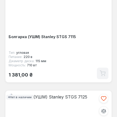
Болгарка (УШМ) Stanley STGS 7115
Тип:
угловая
Питание:
220 в
Диаметр диска:
115 мм
Мощность:
710 вт
Обычная цена:
1 381,00 ₴
Нет в наличии