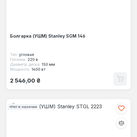
Болгарка (УШМ) Stanley SGM 146
Тип:
угловая
Питание:
220 в
Диаметр диска:
150 мм
Мощность:
1400 вт
Обычная цена:
2 546,00 ₴
Нет в наличии