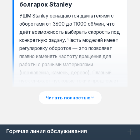
болгарок Stanley
УШМ Stanley оснащаются двигателями с
оборотами от 3600 до 11000 об/мин, что
даёт возможность выбирать скорость под
конкретную задачу. Часть моделей имеет
регулировку оборотов — это позволяет
плавно изменять частоту вращения для
работы с разными материалами
(нержавейка, камень, дерево). Плавный
пуск снижает пусковые токи и продлевает
срок службы редуктора. Резьба шпинделя
М14 — стандарт для большинства дисков,
Читать полностью
что упрощает замену оснастки.
Горячая линия обслуживания
Сценарии применения: от резки
до полировки