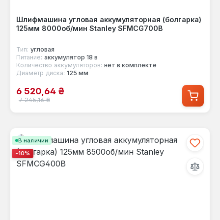
Шлифмашина угловая аккумуляторная (болгарка)
125мм 8000об/мин Stanley SFMCG700B
Тип:
угловая
Питание:
аккумулятор 18 в
Количество аккумуляторов:
нет в комплекте
Диаметр диска:
125 мм
Цена продажи:
6 520,64 ₴
Обычная цена:
7 245,16 ₴
В наличии
-10%