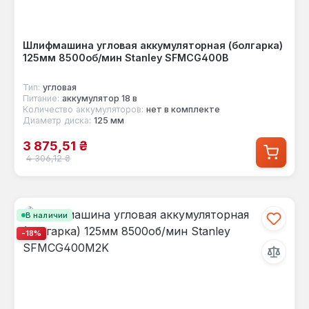
Шлифмашина угловая аккумуляторная (болгарка)
125мм 8500об/мин Stanley SFMCG400B
Тип:
угловая
Питание:
аккумулятор 18 в
Количество аккумуляторов:
нет в комплекте
Диаметр диска:
125 мм
Цена продажи:
3 875,51 ₴
Обычная цена:
4 306,12 ₴
В наличии
-18%